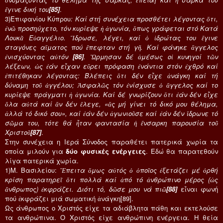
ἔγινε δική του
[85]
.
3)Επιφανίου Κύπρου
: Καί στή συνέχεια προσθέτει λέγοντας ὅτι,
ἐνῶ προσηύχετο, τόν κυρίεψε ἡ ἀγωνία, ὅπως γράφεται στό Κατά
Λουκᾶ Εὐαγγέλιο. Ἵδρωσε, λέγει, καί ὁ ἱδρώτας του ἔγινε
σταγόνες αἵματος πού ἔπεφταν στή γῆ. Καί φάνηκε ἄγγελος
ἐνισχύοντας αὐτόν
[86]
. Ὥρμησαν δέ ἀμέσως οἱ κυνηγοί τῶν
λέξεων, ὡς ἐάν εἶχαν εὕρει πρόφαση ἐνάντια στόν ἐχθρό καί
ἐπιτέθηκαν λέγοντας: Βλέπεις ὅτι δέν εἶχε ἀνάγκη καί τή
δύναμη τοῦ ἀγγέλου; Ἀσφαλῶς τόν ἐνίσχυσε ὁ ἄγγελος καί το
κυρίεψε πράγματι ἡ ἀγωνία. Καί δέ γνωρίζουν ὅτι ἐάν δέν εἶχε
ὅλα αὐτά καί ἄν δέν ἔλεγε, «ἄς μή γίνει τό δικό μου θέλημα,
ἀλλά τό δικό σου», καί ἐάν δέν ἀγωνιοῦσε καί ἐάν δέν ἵδρωνε τό
σῶμα του, τότε θά ἦταν φαντασία ἡ ἔνσαρκη παρουσία τοῦ
Χριστοῦ
[87]
.
Στην συνέχεια η Ιερά Σύνοδος παραθέτει πατερικά χωρία τα
οποία μιλούν για
δύο φυσικές ενέργειες
. Εδώ θα παρατεθούν
λίγα πατερικά χωρία.
1)Μ. Βασιλείου:
Ἔπειτα ὅμως αὐτός ὁ ὁποῖος ἐξετάζει μέ ὀρθή
κρίση παρατηρεῖ ὅτι πολλά καί ἀπό τό ἀνθρώπινο μέρος (ὡς
ἄνθρωπος) ἐκφράζει. Διότι τό, δῶσε μου νά πιῶ
[88]
εἶναι φωνή
πού ἐκφράζει μιά σωματική ἀνάγκη[89].
Ως άνθρωπος ο Χριστός είχε τα αδιάβλητα πάθη και εκτελούσε
τα ανθρώπινα. Ο Χριστός είχε ανθρώπινη ενέργεια. Η θεία