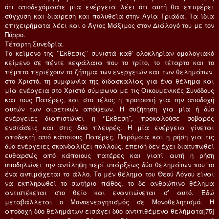
ότι αποδεχόμαστε μια ενέργεια λέει ότι αυτή θα επιφέρει
σύγχυση και διαίρεση και πολυθεΐα στην Αγία Τριάδα. Τα ίδια
επιχειρήματα λέει και ο Άγιος Μάξιμος στον Διάλογό του με τον
Πύρρο.
Τέταρτη Συνεδρία.
Το κείμενο της ’’Έκθεσις’’ συνιστά καθ’ ολοκληρίαν ομολογιακό
κείμενο σε πέντε κεφάλαια που το τρίτο, το τέταρτο και το
πέμπτο περιέχουν το ζήτημα των ενεργειών και των θελημάτων
στο Χριστό, τη συμφωνία της διδασκαλίας για ένα θέλημα και
μία ενέργεια στο Χριστό σύμφωνα με τις Οικουμενικές Συνόδους
και τους Πατέρες, και στο τέλος η προτροπή για την αποδοχή
αυτών των αιρετικών απόψεων. Η συζήτηση για μία ή δύο
ενέργειες διαπιστώνει η ‘’Έκθεση’’, προκαλούσε σοβαρές
ενστάσεις και στις δύο πλευρές. Η μία ενέργεια γίνεται
αποδεκτή από κάποιους Πατέρες. Παρόμοια και η ρήση για τις
δύο ενέργειες σκανδαλίζει πολλούς, επειδή δεν έχει διατυπωθεί
ευθαρσώς από κάποιους πατέρες και γιατί αυτή η ρήση
υποδηλώνει την αντίληψη περί υπάρξεως δύο θελημάτων που το
ένα αντιμάχεται το άλλο. Το μέν θέλημα του Θεού Λόγου είναι
να εκπληρωθεί το σωτήριο πάθος, το δε ανθρώπινο θέλημα
αντιστέκεται στο θείο και εναντιώνεται σ’ αυτό. Εδώ
μεταβάλλεται ο Μονοενεργητισμός σε Μονοθελητισμό. Η
αποδοχή δύο θελημάτων εισάγει δύο αντιτιθέμενα θελήματα[75]