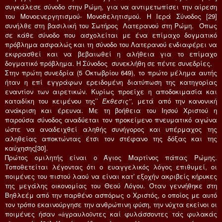
συγκάλεσε σύνοδο στην Ρώμη, για να αντιμετωπίσει την αίρεση
του Μονοενεργητισμού- Μονοθελητισμού. Η Ιερά Σύνοδος [29]
συνήλθε στη βασιλική του Σωτήρος Λατερανού στη Ρώμη. Όπως
σε κάθε σύνοδο που ασχολείται με ένα επίμαχο δογματικό
πρόβλημα ασφαλώς και τη σύνοδο του Λατερανού ενδιαφέρει να
εκφρασθεί και να βεβαιωθεί η αλήθεια για το επίμαχο
δογματικό πρόβλημα. Η Σύνοδος συνεκλήθη σε πέντε συνεδρίες.
Στην πρώτη συνεδρία (5 Οκτωβρίου 649), το πρώτο μέλημα αυτής
ήταν η επί εγγράφων ερειδομένη διατύπωση της κατηγορίας
εναντίον των αιρετικών. Κυρίως προείχε η αποδοκιμασία και
καταδίκη του κειμένου της’’
Έκθεσις’’
, μετά από την κανονική
ανάκριση και έρευνα. Με τη βοήθεια του Ιησού Χριστού η
παρούσα σύνοδος αναδύεται τον προκείμενο πνευματικό αγώνα
ώστε να αναδειχθεί αληθής συνήγορος και υπέρμαχος της
αληθείας αποκτώντας έτσι τον στέφανο της δόξας και της
καύχησης[30].
Πρώτος ομιλητής είναι ο Άγιος Μαρτίνος πάπας Ρώμης.
Τοποθετείται λέγοντας ότι ο ευαγγελικός λόγος επιθυμεί, οι
ποιμένες του πιστού λαού να είναι κατ’ εξοχήν ακριβείς κήρυκες
της μεγάλης οικονομίας του Θεού Λόγου. Όταν γεννήθηκε στη
Βηθλεέμ από την παρθένο ασπόρως ο Χριστός, ο οποίος με αυτό
τον τρόπο εκαινούργησε την ανθρώπινη φύση, την νύχτα εκείνοι οι
ποιμένες ήσαν «ἀγραυλοῦντες καί φυλάσσοντες τάς φυλακάς