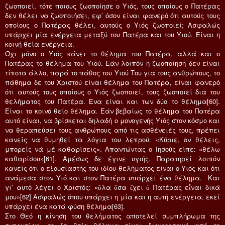
ζωοποιεί, τότε ποιους ζωοποίησε ο Υιός, τους οποίους ο Πατέρας
δεν θέλει να ζωοποιήσει, εφ’ όσον είναι φανερό ότι αυτούς τους
οποίους ο Πατέρας θέλει, αυτούς ο Υιός ζωοποιεί; Ασφαλώς
υπάρχει μία ενέργεια μεταξύ του Πατέρα και του Υιού. Είναι η
κοινή θεία ενέργεια.
Όχι μόνο ο Υιός κάνει το θέλημα του Πατέρα, αλλά και ο
Πατέρας το θέλημα του Υιού. Εάν λοιπόν η ζωοποίηση δεν είναι
τίποτα άλλο, παρά το πάθος του Υιού Του για τους ανθρώπους, το
πάθημα δε του Χριστού είναι θέλημα του Πατέρα, είναι φανερό
ότι αυτούς τους οποίους ο Υιός ζωοποιεί, τους ζωοποιεί δια του
θελήματος του Πατέρα. Ένα είναι και των δύο το θέλημα[60].
Είναι το κοινό θείο θέλημα. Εάν βεβαίως το θέλημα του Πατέρα
αυτό είναι, να βρίσκεται δηλαδή ο μονογενής Υιός στον κόσμο και
να θεραπεύσει τους ανθρώπους από τις ασθένειές τους, πρέπει
κανείς να θυμηθεί τα λόγια του λεπρού: «Κύριε, ἄν θέλεις,
μπορείς νά μέ καθαρίσεις». Απαντώντας ο Ιησούς είπε: «θέλω
καθαρίσου»[61]. Αμέσως δε έγινε υγιής. Παρατηρεί λοιπόν
κανείς ότι ο εξουσιαστής του ιδίου θελήματος είναι ο Υιός και ότι
ανάμεσα στον Υιό και στον Πατέρα υπάρχει ένα θέλημα. Και
γι’ αυτό λέγει ο Χριστός: «ὅλα ὅσα ἔχει ὁ Πατέρας εἶναι δικά
μου»[62] Ασφαλώς όπου υπάρχει η μία και η αυτή ενέργεια, εκεί
υπάρχει ένα κατά φύση θέλημα[63].
Στο Θεό η κίνηση του θελήματος αποτελεί συμπλήρωμα της