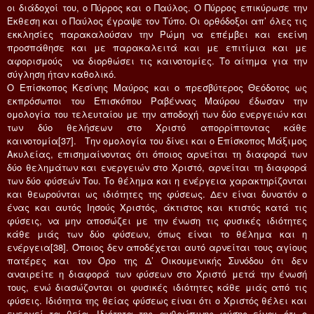
οι διάδοχοί του, ο Πύρρος και ο Παύλος. Ο Πύρρος επικύρωσε την
Έκθεση και ο Παύλος έγραψε τον Τύπο. Οι ορθόδοξοι απ’ όλες τις
εκκλησίες παρακαλούσαν την Ρώμη να επέμβει και εκείνη
προσπάθησε και με παρακαλειτά και με επιτίμια και με
αφορισμούς να διορθώσει τις καινοτομίες. Το αίτημα για την
σύγληση ήταν καθολικό.
Ο Επίσκοπος Κεσίνης Μαύρος και ο πρεσβύτερος Θεόδοτος ως
εκπρόσωποι του Επισκόπου Ραβέννας Μαύρου έδωσαν την
ομολογία του τελευταίου με την αποδοχή των δύο ενεργειών και
των δύο θελήσεων στο Χριστό απορρίπτοντας κάθε
καινοτομία[37]. Την ομολογία του δίνει και ο Επίσκοπος Μάξιμος
Ακυλείας, επισημαίνοντας ότι όποιος αρνείται τη διαφορά των
δύο θελημάτων και ενεργειών στο Χριστό, αρνείται τη διαφορά
των δύο φύσεών Του. Το θέλημα και η ενέργεια χαρακτηρίζονται
και θεωρούνται ως ιδιότητες της φύσεως. Δεν είναι δυνατόν ο
ένας και αυτός Ιησούς Χριστός, άκτιστος και κτιστός κατά τις
φύσεις, να μην αποσώζει με την ένωση τις φυσικές ιδιότητες
κάθε μιάς των δύο φύσεων, όπως είναι το θέλημα και η
ενέργεια[38]. Όποιος δεν αποδέχεται αυτό αρνείται τους αγίους
πατέρες και τον Όρο της Δ’ Οικουμενικής Συνόδου ότι δεν
αναιρείτε η διαφορά των φύσεων στο Χριστό μετά την ένωσή
τους, ενώ διασώζονται οι φυσικές ιδιότητες κάθε μιάς από τις
φύσεις. Ιδιότητα της θείας φύσεως είναι ότι ο Χριστός θέλει και
ενεργεί τα θεία. Ιδιότητα της ανθρώπινης φύσης είναι ότι ο