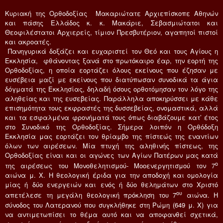
Κυριακή της Ορθοδοξίας Μακαριώτατε Αρχιεπίσκοπε Αθηνών
και πάσης Ελλάδος κ. κ. Μακάριε, Σεβασμιώτατοι και
Θεοφιλέστατοι Αρχιερείς, τίμιον Πρεσβυτέριον, αγαπητοί πιστοί
και ακροατές.
Πανηγυρικά δοξάζει και ευχαριστεί τον Θεό και τους Αγίους η
Εκκλησία, φθάνοντας ξανά στο πρωτόκαιρο έαρ, την εορτή της
Ορθοδοξίας, η οποία εορτάζει όλους εκείνους που έζησαν με
ευσέβεια μαζί με εκείνους που διατύπωσαν συνοδικά τα άγια
δόγματά της Εκκλησίας, δηλαδή όσους ορθοτόμησαν τον λόγο της
αληθείας και της ευσεβείας. Παράλληλα αποκηρύσσει με κάθε
επισημότητα τους εκφραστές της δυσσεβείας, ονομαστικά, αλλά
και τα εσφαλμένα φρονήματά τους όπως διαβάζουμε κατ’ έτος
στο Συνοδικό της Ορθοδοξίας. Σήμερα λοιπόν η Ορθόδοξη
Εκκλησία μας εορτάζει τον θρίαμβο της πίστεώς της εναντίων
όλων των αιρέσεων. Μία πτυχή της αληθινής πίστεως, της
Ορθοδοξίας είναι και οι αγώνες των Αγίων Πατέρων μας κατά
ο
της αιρέσεως του Μονοθελητισμού- Μοοενεργητισμού τον 7
αιώνα μ. Χ. Η θεολογική έριδα για την αποδοχή και ομολογία
μίας ή δύο ενεργειών και ενός ή δύο θελημάτων στο Χριστό
ου
απετέλεσε τη μεγάλη θεολογική πρόκληση του 7
αιώνα. Η
σύνοδος του Λατερανού που συγκλήθηκε στη Ρώμη (649 μ. Χ) για
να αντιμετωπίσει το θέμα αυτό και να αποφανθεί σχετικά,