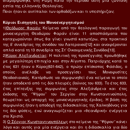
διαμορφώθηκε στη Ρώμη κατά την περίοδο αυτή μια ζωντανή
εστία της ελληνικής Θεολογίας.
Ποιοι ήταν οι αντίπαλοι των ορθοδόξων και τι υπεστήριζαν;
Κύριοι Εισηγητές του Μονοενεργητισμού
1)
Θεόδωρος Φαράν:
Κείμενα από την θεολογική παραγωγή του
μονοενεργήτη Θεοδώρου Φαράν είναι 11 αποσπάσματα που
καταχωρούνται όπως θα γίνει γνωστό κατωτέρω, στα πρακτικά
της δ’ συνεδρίας της συνόδου του Λατερανού[12] και αναφέρονται
απλά κατά τη 13 συνεδρία της Στ’ Οικουμενικής Συνόδου[13].
2)
Κύρος Αλεξανδρείας
: Η πολιτική της προσέγγισης προωθήθηκε
με μεγαλύτερη επιτυχία και στην Αίγυπτο. Πατριάρχης κατά το
έτος 631 ήταν ο Κύρος(631-642), ο πρώην επίσκοπος Φάσιδος, ο
οποίος ανέλαβε να προσεγγίσει τους Μονοφυσίτες
Θεοδοσιανούς. Κατόρθωσε να συμφωνηθεί ένα κείμενο το οποίο
ήταν αποδεκτό από τις δύο πλευρές (Ιούνιος του 633). Το έτος 633,
έτος επίτευξης της συμφωνίας στην Αλεξάνδρεια και έτος
έκδοσης της ‘’Ψήφου’’ του Σεργίου στην Κωνσταντινούπολη,
θεωρείται ως απαρχή της μονοενεργητικής έριδας. Η βάση της
συμφωνίας ήταν η αποδοχή της διδασκαλίας της Χαλκηδόνας για
τις δύο φύσεις, ενώ αναγνωρίζεται μια «θεανδρική» ενέργεια
στο Χριστό.
3)
Ο Σέργιος Κωνσταντινουπόλεω
ς στο κείμενο της ‘’
Ψήφου’’
κάνει
λόγο και αυτός για μία ενέργεια και ότι η διδασκαλία για δύο