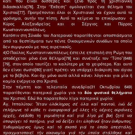
κάτι που είναι δυσσεβές και ξένο προς τη χριστιανική
διδασκαλία[76]. Στην ‘’Έκθεση’’ ομολογείται ένα θέλημα του
Χριστού[77]. Προτρέπονται όλοι οι Χριστιανοί να έχουν αυτό το
φρόνημα, αυτήν την πίστη. Αυτό το κείμενο το επικύρωσαν ο
Κύρος Αλεξανδρείας και οι Σέργιος και Πύρρος
Κωνσταντινουπόλεως.
Κατόπιν στη Σύνοδο του Λατερανού παρατίθενται αποσπάσματα
από τα θεσπίσματα των πέντε Οικουμενικών συνόδων τα οποία
δεν συμφωνούν με τους αιρετικούς.
4)Ο Παύλος Κωνσταντινουπόλεως έστειλε επιστολή στη Ρώμη που
αποδέχεται μόνο ένα θέλημα[78] και συνέταξε τον ‘’Τύπο’’(648)
[79], στον οποίο ταυτίζει το καλύτερο με το χειρότερο. Και αυτό
δεν είναι σωστό[80] γιατί πρέπει να υπάρχει διάκριση του άγιου
με το βέβηλο. Και όχι μόνο αυτό αλλά κάνει λόγο και για μία ή
καμία ενέργεια στο Χριστό.
Στην πέμπτη και τελευταία συνεδρία(31 Οκτωβρίου 649)
παρατίθενται πατερικά χωρία για τα
δύο φυσικά θελήματα
του Χριστού. Εδώ θα παρατεθούν λίγα πατερικά χωρία:
Άγ. Iππoλύτου:
Ἦταν ὁλόκληρος σέ ὅλα καί παντοῦ, ἐνῶ δέ
ἐπλήρωνε τό κάθε τι ἀναφορικά μέ ὅλες τίς ἀέριες οὐράνιες
ἀρχές, ἐνεδύθη τη γυμνότητα καί γιά λίγο μέ βοή ζητᾶ να
ἀποφύγει τό ποτήριο, γιά νά δείξει ὅτι ἀληθινά ἦταν ἄνθρωπος.
Ἐνθυμούμενος ὅμως καί τό σκοπό γιά το ὁποῖο ἀπεστάλη,
πραγματοποιεῖ τήν οἰκονομία γιά τήν ὁποία στάλθηκε καί