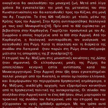
οικογένεια θα ακολουθήσει την μοναχική ζωή. Μετά από λίγα
χρόνια θα εγκαταλείψει την μονή της μετανοίας του στην
Κωνσταντινούπολη και θα κατευθυνθεί προς την Κύζικο, στη μονή
του Αγ. Γεωργίου. Το έτος 626 ταξιδεύει με πλοίο, μέσω της
Κρήτης προς την Αφρική. Στην Κρήτη αντιπαρατέθηκε θεολογικά
με τους εκεί Μονοφυσίτες[10]. Πρίν από το 632 ευρίσκεται με
βεβαιότητα στην Καρθαγένη. Γνωρίζεται προσωπικά με τον Άγ.
Σωφρόνιο ο οποίος παρέμενε από το 633 στην Αφρική. Από την
Καρθαγένη, η θεολογική αντιπαράθεση τον ανάγκασε να
κατευθυνθεί στη Ρώμη. Κατά τη σύγκληση και τη διάρκεια της
συνόδου στο Λατερανό ήταν παρών στη Ρώμη όπου υπέγραψε
μάλιστα τις αποφάσεις της β’ συνεδρίας[11].
Η επιρροή του Αγ. Μαξίμου στις μοναστικές κοινότητες της Δύσης
ήταν σημαντική. Οι ελληνόφωνες μονές της Ρώμης θα
αποτελέσουν κεντρική εστία αντίστασης κατά του
Μονοενεργητισμού. Στην Αφρική όπου ήδη ήσαν εγκατεστημένοι
πολλοί μοναχοί από την Ανατολή, οι οποίοι ομιλούσαν ελληνικά,
και διαμόρφωσαν την περιρρέουσα θρησκευτική ατμόσφαιρα, ο
Άγ. Μάξιμος, ανεδείχθη αρχηγός των εξορισμένων κοινοτήτων
από τη θρησκευτική πολιτική της αυτοκρατορίας. Οι σύνοδοι που
συνήλθαν στην Αφρική κατά το έτος 646 ήσαν, όπως μαρτυρούν τα
πρακτικά της συνόδου του Λατερανού, υπό την επιρροή του και
εξέφρασαν το υγιές ορθόδοξο φρόνημα. Με τον τρόπο αυτό