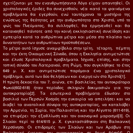
σχετίζονται με τον ενανθρωπήσαντα Λόγο είχαν απαντηθεί. Οι
χριστολογικές έριδες θα συνεχισθούν, νέα -κατά τα φαινόμενα
προβλήματα θα εγερθούν, ενώ ταυτόχρονα το μυστήριο της
ενώσεως της θεότητας με την ανθρωπότητα στο Χριστό, υπό το
φώς του Πνεύματος, θα συλληφθεί, θα ερμηνευθεί και θα
κατανοηθεί πάντοτε από την κοινή εκκλησιαστική συνείδηση και
εμπειρία κατά τα ανθρώπινα μέτρα και μέσα στο πλαίσιο των
δυνατοτήτων των ανθρωπίνων προϋποθέσεων.
Το μέτρο αυτό ίσχυσε αναμφίβολα στην τρίτη, τέταρτη, πέμπτη
και την έκτη Οικουμενική Σύνοδο, όπου η Εκκλησία αντιμετώπισε
και έλυσε Χριστολογικά προβλήματα. Ίσχυσε, επίσης, και στην
τοπική σύνοδο του Λατερανού, στη Ρώμη, που συγκλήθηκε το έτος
649 μ. Χ. και αντιμετώπισε παρόμοια ένα χριστολογικό
πρόβλημα, αυτό των δύο θελήσεων και ενεργειών στο Χριστό[1].
Η πρώτη δεκαετία του 7. αιώνα, επι βασιλείας του αυτοκράτορα
Φωκά(602-618) ήταν περίοδος σκληρών δοκιμασιών για την
αυτοκρατορία[2]. Τα εσωτερικά προβλήματα έδωσαν στο
βασιλιά των Περσών Χοσρόη την ευκαιρία να απειλήσει και να
διαβεί τα ανατολικά σύνορα της αυτοκρατορίας, να καταλάβει
την Αρμενία, τη Συρία, την Παλαιστίνη και την Αίγυπτο (611-619),
να επιφέρει την εξαθλίωση και τον οικονομικό μαρασμό[3]. Οι
Σλαύοι περί το 614/615 μ. Χ. εγκαταστάθηκαν στη Βαλκανική
Χερσόνησο. Οι επιδρομές των Σλαύων και των Αράβων στη
Βαλκανική έφεραν την αυτοκρατορία σε δεινή θέση[4]. Ο