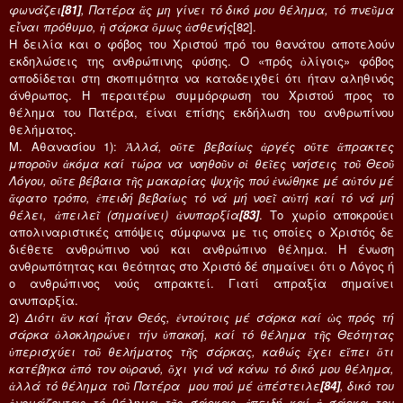
φωνάζει
[81]
, Πατέρα ἄς μη γίνει τό δικό μου θέλημα, τό πνεῦμα
εἶναι πρόθυμο, ἡ σάρκα ὅμως ἀσθενής
[82].
Η δειλία και ο φόβος του Χριστού πρό του θανάτου αποτελούν
εκδηλώσεις της ανθρώπινης φύσης. Ο «πρός ὀλίγοις» φόβος
αποδίδεται στη σκοπιμότητα να καταδειχθεί ότι ήταν αληθινός
άνθρωπος. Η περαιτέρω συμμόρφωση του Χριστού προς το
θέλημα του Πατέρα, είναι επίσης εκδήλωση του ανθρωπίνου
θελήματος.
Μ. Αθανασίου 1):
Ἀλλά, οὔτε βεβαίως ἀργές οὔτε ἄπρακτες
μποροῦν ἀκόμα καί τώρα να νοηθοῦν οἱ θεῖες νοήσεις τοῦ Θεοῦ
Λόγου, οὔτε βέβαια τῆς μακαρίας ψυχῆς πού ἑνώθηκε μέ αὐτόν μέ
ἄφατο τρόπο, ἐπειδή βεβαίως τό νά μή νοεῖ αὐτή καί τό νά μή
θέλει, ἀπειλεῖ (σημαίνει) ἀνυπαρξία
[83]
. Το χωρίο αποκρούει
απολιναριστικές απόψεις σύμφωνα με τις οποίες ο Χριστός δε
διέθετε ανθρώπινο νού και ανθρώπινο θέλημα. Η ένωση
ανθρωπότητας και θεότητας στο Χριστό δέ σημαίνει ότι ο Λόγος ή
ο ανθρώπινος νούς απρακτεί. Γιατί απραξία σημαίνει
ανυπαρξία.
2)
Διότι ἄν καί ἦταν Θεός, ἐντούτοις μέ σάρκα καί ὡς πρός τή
σάρκα ὁλοκληρώνει τήν ὑπακοή, καί τό θέλημα τῆς Θεότητας
ὑπερισχύει τοῦ θελήματος τῆς σάρκας, καθώς ἔχει εἴπει ὅτι
κατέβηκα ἀπό τον οὐρανό, ὄχι γιά νά κάνω τό δικό μου θέλημα,
ἀλλά τό θέλημα τοῦ Πατέρα μου πού μέ ἀπέστειλε
[84]
, δικό του
ὀνομάζοντας τό θέλημα τῆς σάρκας, ἐπειδή καί ἡ σάρκα του