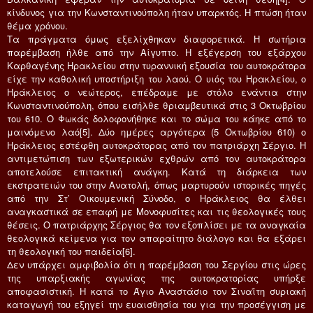
κίνδυνος για την Κωνσταντινούπολη ήταν υπαρκτός. Η πτώση ήταν
θέμα χρόνου.
Τα πράγματα όμως εξελίχθηκαν διαφορετικά. Η σωτήρια
παρέμβαση ήλθε από την Αίγυπτο. Η εξέγερση του εξάρχου
Καρθαγένης Ηρακλείου στην τυραννική εξουσία του αυτοκράτορα
είχε την καθολική υποστήριξη του λαού. Ο υιός του Ηρακλείου, ο
Ηράκλειος ο νεώτερος, επέδραμε με στόλο ενάντια στην
Κωνσταντινούπολη, όπου εισήλθε θριαμβευτικά στις 3 Οκτωβρίου
του 610. Ο Φωκάς δολοφονήθηκε και το σώμα του κάηκε από το
μαινόμενο λαό[5]. Δύο ημέρες αργότερα (5 Οκτωβρίου 610) ο
Ηράκλειος εστέφθη αυτοκράτορας από τον πατριάρχη Σέργιο. Η
αντιμετώπιση των εξωτερικών εχθρών από τον αυτοκράτορα
αποτελούσε επιτακτική ανάγκη. Κατά τη διάρκεια των
εκστρατειών του στην Ανατολή, όπως μαρτυρούν ιστορικές πηγές
από την Στ’ Οικουμενική Σύνοδο, ο Ηράκλειος θα έλθει
αναγκαστικά σε επαφή με Μονοφυσίτες και τις θεολογικές τους
θέσεις. Ο πατριάρχης Σέργιος θα τον εξοπλίσει με τα αναγκαία
θεολογικά κείμενα για τον απαραίτητο διάλογο και θα εξάρει
τη θεολογική του παιδεία[6].
Δεν υπάρχει αμφιβολία ότι η παρέμβαση του Σεργίου στις ώρες
της υπαρξιακής αγωνίας της αυτοκρατορίας υπήρξε
αποφασιστική. Η κατά το Άγιο Αναστάσιο τον Σιναΐτη συριακή
καταγωγή του εξηγεί την ευαισθησία του για την προσέγγιση με