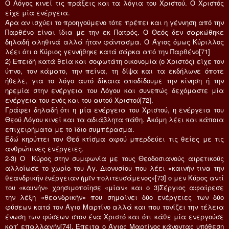
Ο Λόγος κινεί τις πράξεις και τα λόγια του Χριστού. Ο Χριστός
είχε μία ενέργεια.
Άρα αν ισχύει το προηγούμενο τότε πρέπει και η γέννηση από την
Παρθένο είναι ίδια με την εκ Πατρός. Ο Θεός δεν σαρκώθηκε
δηλαδή αληθινά αλλά ήταν φάντασμα. Ο Άγιος όμως Κύριλλος
λέει ότι ο Κύριος γεννήθηκε κατά σάρκα από την Παρθένο[71]
2) Επειδή κατά θεία και σοφωτάτη οικονομία (ο Χριστός) είχε τον
ύπνο, τον κάματο, την πείνα, τη δίψα και τα εκδήλωνε όποτε
ήθελε, για το λόγο αυτό δίκαια αποδίδουμε την κίνηση ή την
ηρεμία στην ενέργεια του Λόγου και συνεπώς δεχόμαστε μία
ενέργεια του ενός και του αυτού Χριστού[72].
Γράφει δηλαδή ότι η μία ενέργεια του Χριστού, η ενέργεια του
Θεού Λόγου κινεί και τα αδιάβλητα πάθη. Ακόμη λέει και κάποια
επιχειρήματα με το ίδιο συμπέρασμα.
Εδώ κηρύττει τον Θεό κτίσμα αφού μπερδεύει τις θείες με τις
ανθρώπινες ενέργειες.
2-3) Ο Κύρος στην συμφωνία με τους Θεοδοσιανούς αιρετικούς
αλλοίωσε το χωρίο του Αγ. Διονυσίου που λέει «καινήν τινα την
θεανδρικήν ἐνέργειαν ἡμῖν πολιτευσάμενος»[73] ο μεν Κύρος αντί
του «καινήν» χρησιμοποίησε «μίαν» και ο 3)Σέργιος αφαίρεσε
την λέξη «θεανδρικήν» που σημαίνει δύο ενέργειες των δύο
φύσεων κατά τον Άγιο Μαρτίνο αλλά και που τονίζει την τέλεια
ένωση των φύσεων στον ένα Χριστό και ότι κάθε μία ενεργούσε
κατ’ επαλλαγήν[74]. Έπειτα ο Άγιος Μαρτίνος κάνοντας υπόθεση