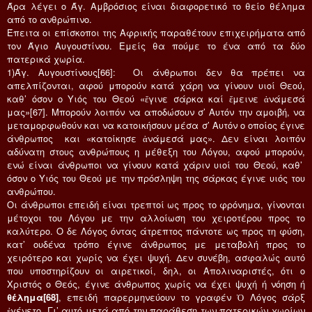
Άρα λέγει ο Άγ. Αμβρόσιος είναι διαφορετικό το θείο θέλημα
από το ανθρώπινο.
Έπειτα οι επίσκοποι της Αφρικής παραθέτουν επιχειρήματα από
τον Άγιο Αυγουστίνου. Εμείς θα πούμε το ένα από τα δύο
πατερικά χωρία.
1)Άγ. Αυγουστίνους[66]: Οι άνθρωποι δεν θα πρέπει να
απελπίζονται, αφού μπορούν κατά χάρη να γίνουν υιοί Θεού,
καθ’ όσον ο Υιός του Θεού «ἔγινε σάρκα καί ἔμεινε ἀνάμεσά
μας»[67]. Μπορούν λοιπόν να αποδώσουν σ’ Αυτόν την αμοιβή, να
μεταμορφωθούν και να κατοικήσουν μέσα σ’ Αυτόν ο οποίος έγινε
άνθρωπος και «κατοίκησε ἀνάμεσά μας». Δεν είναι λοιπόν
αδύνατη στους ανθρώπους η μέθεξη του Λόγου, αφού μπορούν,
ενώ είναι άνθρωποι να γίνουν κατά χάριν υιοί του Θεού, καθ’
όσον ο Υιός του Θεού με την πρόσληψη της σάρκας έγινε υιός του
ανθρώπου.
Οι άνθρωποι επειδή είναι τρεπτοί ως προς το φρόνημα, γίνονται
μέτοχοι του Λόγου με την αλλοίωση του χειροτέρου προς το
καλύτερο. Ο δε Λόγος όντας άτρεπτος πάντοτε ως προς τη φύση,
κατ’ ουδένα τρόπο έγινε άνθρωπος με μεταβολή προς το
χειρότερο και χωρίς να έχει ψυχή. Δεν συνέβη, ασφαλώς αυτό
που υποστηρίζουν οι αιρετικοί, δηλ, οι Απολιναριστές, ότι ο
Χριστός ο Θεός, έγινε άνθρωπος χωρίς να έχει ψυχή ή νόηση ή
θέλημα[68]
, επειδή παρερμηνεύουν το γραφέν Ὁ Λόγος σάρξ
ἐγένετο. Γι’ αυτό μετά από την παράθεση των πατερικών χωρίων