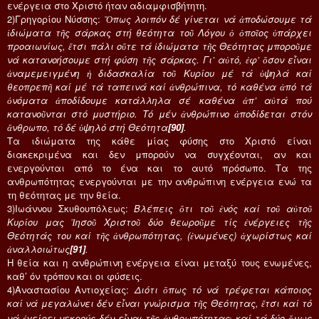
ενέργεια στο Χριστό ήταν αδιαμφισβήτητη.
2)Γρηγορίου Νύσσης:
Ὅπως λοιπόν δέ γίνεται νά ἀποδώσουμε τά
ἰδιώματα τῆς σάρκας στή θεότητα τοῦ Λόγου ὁ ὁποῖος ὑπάρχει
προαιωνίως, ἔτσι πάλι οὔτε τά ἰδιώματα τῆς Θεότητας μποροῦμε
νά κατανοήσουμε στή φύση τῆς σάρκας. Γι’ αὐτό, ἐφ’ ὅσον εἶναι
ἀναμεμειγμένη ἡ διδασκαλία τοῦ Κυρίου μέ τά ὑψηλά καί
θεοπρεπῆ καί μέ τά ταπεινά καί ἀνθρώπινα, τό καθένα ἀπό τά
ὀνόματα ἀποδίδουμε κατάλληλα σέ καθένα ἀπ’ αὐτά πού
κατανοῦνται στό μυστήριο. Τό μέν ἀνθρώπινο ἀποδίδεται στόν
ἄνθρωπο, τό δέ ὑψηλό στή Θεότητα
[90]
.
Τα ιδιώματα της κάθε μίας φύσης στο Χριστό είναι
διακεκριμένα και δεν μπορούν να συγχέονται, αν και
ενεργούνται από το ένα και το αυτό πρόσωπο. Τα της
ανθρωπότητας ενεργούνται με την ανθρώπινη ενέργεια ενώ τα
τη θεότητας με την θεία.
3)Ιωάννου Σκυθουπόλεως:
Βλέπεις ὅτι τοῦ ἑνός καί τοῦ αὐτοῦ
Κυρίου μας Ἰησοῦ Χριστοῦ δύο θεωροῦμε τίς ἐνέργειες τῆς
Θεότητάς του καί τῆς ἀνθρωπότητας, (ἑνωμένες) ἀχωρίστως καί
ἀναλλοιώτως
[91]
.
Η θεία και η ανθρώπινη ενέργεια είναι μεταξύ τους ενωμένες,
καθ’ όν τρόπον και οι φύσεις.
4)Αναστασίου Αντιοχείας:
Διότι ὅπως τό νά τρέφεται κάποιος
καί νά μεγαλώνει δέν εἶναι γνώρισμα τῆς Θεότητας, ἔτσι καί τό
.
νά ἐγείρει νεκρούς δέν εἶναι τῆς ἀνθρωπότητας
καί τά δύο ὅμως