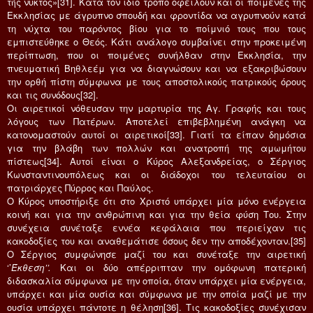
τῆς νυκτός»[31]. Κατά τον ίδιο τρόπο οφείλουν και οι ποιμένες της
Εκκλησίας με άγρυπνο σπουδή και φροντίδα να αγρυπνούν κατά
τη νύχτα του παρόντος βίου για το ποίμνιό τους που τους
εμπιστεύθηκε ο Θεός. Κάτι ανάλογο συμβαίνει στην προκειμένη
περίπτωση, που οι ποιμένες συνήλθαν στην Εκκλησία, την
πνευματική Βηθλεέμ για να διαγνώσουν και να εξακριβώσουν
την ορθή πίστη σύμφωνα με τους αποστολικούς πατρικούς όρους
και τις συνόδους[32].
Οι αιρετικοί νόθευσαν την μαρτυρία της Αγ. Γραφής και τους
λόγους των Πατέρων. Αποτελεί επιβεβλημένη ανάγκη να
κατονομαστούν αυτοί οι αιρετικοί[33]. Γιατί τα είπαν δημόσια
για την βλάβη των πολλών και ανατροπή της αμωμήτου
πίστεως[34]. Αυτοί είναι ο Κύρος Αλεξανδρείας, ο Σέργιος
Κωνσταντινουπόλεως και οι διάδοχοι του τελευταίου οι
πατριάρχες Πύρρος και Παύλος.
Ο Κύρος υποστήριξε ότι στο Χριστό υπάρχει μία μόνο ενέργεια
κοινή και για την ανθρώπινη και για την θεία φύση Του. Στην
συνέχεια συνέταξε εννέα κεφάλαια που περιείχαν τις
κακοδοξίες του και αναθεμάτισε όσους δεν την αποδέχονταν.[35]
Ο Σέργιος συμφώνησε μαζί του και συνέταξε την αιρετική
‘’
Έκθεση’’.
Και οι δύο απέρριπταν την ομόφωνη πατερική
διδασκαλία σύμφωνα με την οποία, όταν υπάρχει μία ενέργεια,
υπάρχει και μία ουσία και σύμφωνα με την οποία μαζί με την
ουσία υπάρχει πάντοτε η θέληση[36]. Τις κακοδοξίες συνέχισαν