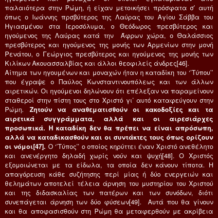
παλαιότερα στην Ρώμη, ή είχαν μετοικήσει πρόσφατα σ’ αυτή
όπως ο Ιωάννης πρσβύτερος της Λαύρας του Αγίου Σάββα του
Ηγιασμένου στα Ιεροσόλυμα, ο Θεόδωρος πρεσβύτερος και
ηγούμενος της Λαύρας κατά την Άφρων χώρα, ο Θαλάσσιος
πρεσβύτερος και ηγούμενος της μονής των Αρμενίων στην μονή
Ρενάτου, ο Γεώργιος πρεσβύτερος και ηγούμενος της μονής των
Κιλίκων Ακουασσαλβίας και άλλοι θεοφιλείς άνδρες[46].
Αίτημα των ηγουμένων και μοναχών ήταν η καταδίκη του ‘’Τύπου’’
που έγραψε ο Παύλος Κωνσταντινουπόλεως και των άλλων
αιρετικών. Οι ηγούμενοι δηλώνουν ότι επέλεξαν να παραμείνουν
σταθεροί στην πίστη τους στο Χριστό γι’ αυτό καταφεύγουν στην
Ρώμη.
Ζητούν να αναθεματισθούν οι κακοδοξίες και τα
αιρετικά συγγράμματα, αλλά και οι αιρεσιάρχες
προσωπικά. Η καταδίκη δεν θα πρέπει να είναι απρόσωπη,
αλλά να καταδικασθούν και οι συντάκτες τους όπως ορίζουν
οι νόμοι[47].
Ο ‘’Τύπος’’ ο οποίος κηρύττει έναν Χριστό ανεθέλητο
και ανενέργητο δηλαδή χωρίς νούν και ψυχή[48]. Ο Χριστός
εξομοιώνεται με τα είδωλα, τα οποία δεν κάνουν τίποτα. Η
απαγόρευση κάθε συζήτησης περί μίας ή δύο ενεργειών και
θελημάτων αποτελεί τέλεια άρνηση του μυστηρίου του Χριστού
και της διδασκαλίας των πατέρων και των συνόδων, διότι
συνεπάγεται άρνηση των δύο φύσεων[49]. Αυτά που θα γίνουν
και θα αποφασισθούν στη Ρώμη θα μεταφερθούν με ακρίβεια