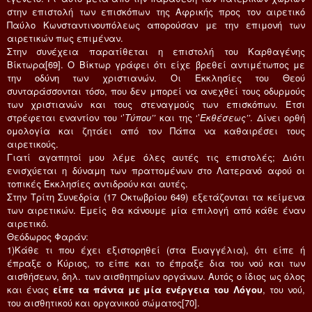
στην επιστολή των επισκόπων της Αφρικής προς τον αιρετικό
Παύλο Κωνσταντινουπόλεως απορούσαν με την επιμονή των
αιρετικών πως επιμέναν.
Στην συνέχεια παρατίθεται η επιστολή του Καρθαγένης
Βίκτωρα[69]. Ο Βίκτωρ γράφει ότι είχε βρεθεί αντιμέτωπος με
την οδύνη των χριστιανών. Οι Εκκλησίες του Θεού
συνταράσσονται τόσο, που δεν μπορεί να ανεχθεί τους οδυρμούς
των χριστιανών και τους στεναγμούς των επισκόπων. Έτσι
στρέφεται εναντίον του ‘’
Τύπου’’
και της ‘’
Εκθέσεως’’
. Δίνει ορθή
ομολογία και ζητάει από τον Πάπα να καθαιρέσει τους
αιρετικούς.
Γιατί αγαπητοί μου λέμε όλες αυτές τις επιστολές; Διότι
ενισχύεται η δύναμη των πραττομένων στο Λατερανό αφού οι
τοπικές Εκκλησίες αντιδρούν και αυτές.
Στην Τρίτη Συνεδρία (17 Οκτωβρίου 649) εξετάζονται τα κείμενα
των αιρετικών. Εμείς θα κάνουμε μία επιλογή από κάθε έναν
αιρετικό.
Θεόδωρος Φαράν:
1)Κάθε τι που έχει εξιστορηθεί (στα Ευαγγέλια), ότι είπε ή
έπραξε ο Κύριος, το είπε και το έπραξε δια του νού και των
αισθήσεων, δηλ. των αισθητηρίων οργάνων. Αυτός ο ίδιος ως όλος
και ένας
είπε τα πάντα με μία ενέργεια του Λόγου
, του νού,
του αισθητικού και οργανικού σώματος[70].