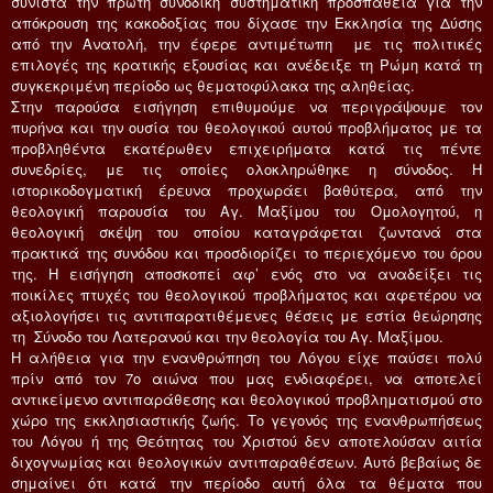
συνιστά την πρώτη συνοδική συστηματική προσπάθεια για την
απόκρουση της κακοδοξίας που δίχασε την Εκκλησία της Δύσης
από την Ανατολή, την έφερε αντιμέτωπη με τις πολιτικές
επιλογές της κρατικής εξουσίας και ανέδειξε τη Ρώμη κατά τη
συγκεκριμένη περίοδο ως θεματοφύλακα της αληθείας.
Στην παρούσα εισήγηση επιθυμούμε να περιγράψουμε τον
πυρήνα και την ουσία του θεολογικού αυτού προβλήματος με τα
προβληθέντα εκατέρωθεν επιχειρήματα κατά τις πέντε
συνεδρίες, με τις οποίες ολοκληρώθηκε η σύνοδος. Η
ιστορικοδογματική έρευνα προχωράει βαθύτερα, από την
θεολογική παρουσία του Αγ. Μαξίμου του Ομολογητού, η
θεολογική σκέψη του οποίου καταγράφεται ζωντανά στα
πρακτικά της συνόδου και προσδιορίζει το περιεχόμενο του όρου
της. Η εισήγηση αποσκοπεί αφ’ ενός στο να αναδείξει τις
ποικίλες πτυχές του θεολογικού προβλήματος και αφετέρου να
αξιολογήσει τις αντιπαρατιθέμενες θέσεις με εστία θεώρησης
τη Σύνοδο του Λατερανού και την θεολογία του Αγ. Μαξίμου.
Η αλήθεια για την ενανθρώπηση του Λόγου είχε παύσει πολύ
πρίν από τον 7ο αιώνα που μας ενδιαφέρει, να αποτελεί
αντικείμενο αντιπαράθεσης και θεολογικού προβληματισμού στο
χώρο της εκκλησιαστικής ζωής. Το γεγονός της ενανθρωπήσεως
του Λόγου ή της Θεότητας του Χριστού δεν αποτελούσαν αιτία
διχογνωμίας και θεολογικών αντιπαραθέσεων. Αυτό βεβαίως δε
σημαίνει ότι κατά την περίοδο αυτή όλα τα θέματα που