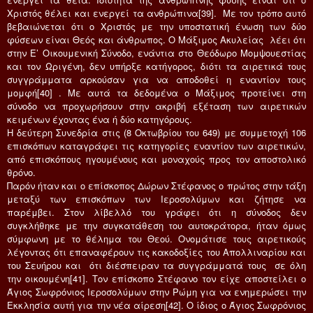
Χριστός θέλει και ενεργεί τα ανθρώπινα[39]. Με τον τρόπο αυτό
βεβαιώνεται ότι ο Χριστός με την υποστατική ένωση των δύο
φύσεων είναι Θεός και άνθρωπος. Ο Μάξιμος Ακυλείας λέει ότι
στην Ε’ Οικουμενική Σύνοδο, ενάντια στο Θεόδωρο Μομψουεστίας
και τον Ωριγένη, δεν υπήρξε κατήγορος, διότι τα αιρετικά τους
συγγράμματα αρκούσαν για να αποδοθεί η εναντίον τους
μομφή[40] . Με αυτά τα δεδομένα ο Μάξιμος προτείνει στη
σύνοδο να προχωρήσουν στην ακριβή εξέταση των αιρετικών
κειμένων έχοντας ένα ή δύο κατηγόρους.
Η δεύτερη Συνεδρία στις (8 Οκτωβρίου του 649) με συμμετοχή 106
επισκόπων καταγράφει τις κατηγορίες εναντίον των αιρετικών,
από επισκόπους ηγουμένους και μοναχούς προς τον αποστολικό
θρόνο.
Παρόν ήταν και ο επίσκοπος Δώρων Στέφανος ο πρώτος στην τάξη
μεταξύ των επισκόπων των Ιεροσολύμων και ζήτησε να
παρέμβει. Στον λίβελλό του γράφει ότι η σύνοδος δεν
συγκλήθηκε με την συγκατάθεση του αυτοκράτορα, ήταν όμως
σύμφωνη με το θέλημα του Θεού. Ονομάτισε τους αιρετικούς
λέγοντας ότι επαναφέρουν τις κακοδοξίες του Απολλιναρίου και
του Σευήρου και ότι διέσπειραν τα συγγράμματά τους σε όλη
την οικουμένη[41]. Τον επίσκοπο Στέφανο τον είχε αποστείλει ο
Άγιος Σωφρόνιος Ιεροσολύμων στην Ρώμη για να ενημερώσει την
Εκκλησία αυτή για την νέα αίρεση[42]. Ο ίδιος ο Άγιος Σωφρόνιος