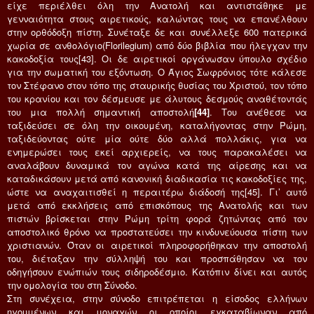
είχε περιέλθει όλη την Ανατολή και αντιστάθηκε με
γενναιότητα στους αιρετικούς, καλώντας τους να επανέλθουν
στην ορθόδοξη πίστη. Συνέταξε δε και συνέλλεξε 600 πατερικά
χωρία σε ανθολόγιο(Florilegium) από δύο βιβλία που ήλεγχαν την
κακοδοξία τους[43]. Οι δε αιρετικοί οργάνωσαν ύπουλο σχέδιο
για την σωματική του εξόντωση. Ο Άγιος Σωφρόνιος τότε κάλεσε
τον Στέφανο στον τόπο της σταυρικής θυσίας του Χριστού, τον τόπο
του κρανίου και τον δέσμευσε με άλυτους δεσμούς αναθέτοντάς
του μια πολλή σημαντική αποστολή
[44]
. Του ανέθεσε να
ταξιδεύσει σε όλη την οικουμένη, καταλήγοντας στην Ρώμη,
ταξιδεύοντας ούτε μία ούτε δύο αλλά πολλάκις, για να
ενημερώσει τους εκεί αρχιερείς, να τους παρακαλέσει να
αναλάβουν δυναμικά τον αγώνα κατά της αίρεσης και να
καταδικάσουν μετά από κανονική διαδικασία τις κακοδοξίες της,
ώστε να αναχαιτισθεί η περαιτέρω διάδοσή της[45]. Γι’ αυτό
μετά από εκκλήσεις από επισκόπους της Ανατολής και των
πιστών βρίσκεται στην Ρώμη τρίτη φορά ζητώντας από τον
αποστολικό θρόνο να προστατεύσει την κινδυνεύουσα πίστη των
χριστιανών. Όταν οι αιρετικοί πληροφορήθηκαν την αποστολή
του, διέταξαν την σύλληψή του και προσπάθησαν να τον
οδηγήσουν ενώπιών τους σιδηροδέσμιο. Κατόπιν δίνει και αυτός
την ομολογία του στη Σύνοδο.
Στη συνέχεια, στην σύνοδο επιτρέπεται η είσοδος ελλήνων
ηγουμένων και μοναχών οι οποίοι εγκαταβίωναν από