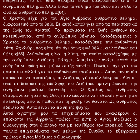
ενεργείας, το δε θείο θέλημα είναι διαφορετικό από το
ανθρώπινο θέλημα. Άλλο είναι το θέλημα του Θεού και άλλο το
φυσικό ανθρώπινο θέλημα[64].
Ο Χριστός είχε για τον Άγιο Αμβρόσιο ανθρώπινο θέλημα,
διαφορετικό από το θείο. Σε αυτό καταλήγει από τα περιστατικά
της ζωής του Χριστού. Τα πράγματα της ζωής ανήκουν και
κατευθύνονται από το ανθρώπινο θέλημα. Καταδεχόμενος ο
Χριστός το ανθρώπινο θέλημα, καταδέχθηκε την ανθρώπινη
λύπη. Ως άνθρωπος είπε ότι όχι όπως εγώ θέλω, αλλά όπως εσύ
θέλεις[65]. Ανθρώπινη είναι η λύπη, την οποία καταδέχθηκε με
την ανθρώπινη διάθεση. Πάσχει, λυπείται, πονάει, κατά την
ανθρώπινη φύση και μέσω αυτής πονάει. Πονάει.. όχι για τον
εαυτό του αλλά για τα ανθρώπινα τραύματα… Αυτόν τον οποίο
επρόκειτο να αναστήσει, το Λάζαρο, γι’ αυτόν δάκρυσε. Λύγισε
από τα δάκρυα της αδελφής του Λαζάρου, φανερώνοντας την
ανθρώπινη μυστική διάθεσή Του. Ο Χριστός ως άνθρωπος
σταυρώνεται γιατί ως Θεός ήταν αδύνατο να πεθάνει γιατί ήταν
ελεύθερος από το πάθος και τη φύση, τον θάνατο. Ως άνθρωπος
εδειλίασε. Αυτά είναι τα πάθη της ψυχής.
Αυτά αγαπητοί μου τα επιχειρήματα που αναφέρουν οι
επίσκοποι της Αφρικής πρώτος τα είπε ο Άγιος Μάξιμος ο
Ομολογητής στον διάλογό του με τον Πύρρο τον αιρετικό. Πάρα
πολλά επιχειρήματα των μελών της Συνόδου τα εξέφρασε
πρώτος ο Άγιος Μάξιμος ο Ομολογητής.