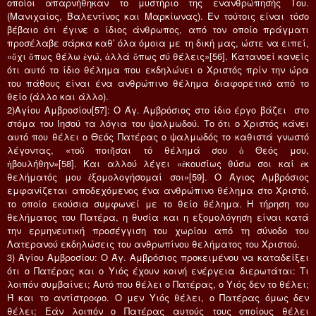
οποίοι απαρνήθηκαν το μυστήριο της ενανθρώπησής Του.
(Μανιχαίος, Βαλεντίνος και Μαρκίωνας). Εν τούτοις είναι τόσο
βέβαιο ότι έγινε ο ίδιος άνθρωπος, από τον οποίο πράγματι
προσέλαβε σάρκα καθ’ όλα όμοια με τη δική μας, ώστε να ειπεί,
«ὄχι ὅπως θέλω ἐγώ, ἀλλά ὅπως σύ θέλεις»[56]. Κατανοεί κανείς
ότι αυτό το ίδιο θέλημα που εκδηλώνει ο Χριστός πρίν την ώρα
του πάθους είναι ένα ανθρώπινο θέλημα διαφορετικό από το
θείο (άλλο και άλλο).
2)Αγίου Αμβροσίου[57]: Ο Άγ. Αμβρόσιος στο ίδιο έργο βάζει στο
στόμα του Ιησού τα λόγια του ψαλμωδού. Το ότι ο Χριστός κάνει
αυτό που θέλει ο Θεός Πατέρας ο ψαλμωδός το καθιστά γνωστό
λέγοντας, «τοῦ ποιῆσαι τό θέλημά σου ὁ Θεός μου,
ἠβουλήθην»[58]. Και αλλού λέγει «ἑκουσίως θύσω σοι καί ἐκ
θελήματός μου ἐξομολογήσομαί σοι»[59]. Ο Άγιος Αμβρόσιος
εμφανίζεται αποδεχόμενος ένα ανθρώπινο θέλημα στο Χριστό,
το οποίο εκούσια συμφωνεί με το θείο θέλημα. Η τήρηση του
θελήματος του Πατέρα, η θυσία και η εξομολόγηση είναι κατά
την ερμηνευτική προσέγγιση του χωρίου από τη σύνοδο του
Λατερανού εκδηλώσεις του ανθρωπίνου θελήματος του Χριστού.
3) Αγίου Αμβροσίου: Ο Άγ. Αμβρόσιος προκειμένου να καταδείξει
ότι ο Πατέρας και ο Υιός έχουν κοινή ενέργεια διερωτάται: Τι
λοιπόν συμβαίνει; Αυτό που θέλει ο Πατέρας, ο Υιός δεν το θέλει;
Ή και το αντίστροφο. Ο μεν Υιός θέλει, ο Πατέρας όμως δεν
θέλει; Εάν λοιπόν ο Πατέρας αυτούς τους οποίους θέλει