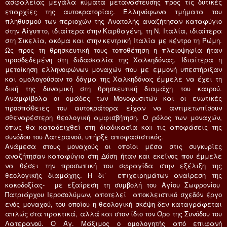
ασφαλείας μεγάλα κύματα μετανάστευσης προς τις δυτικές
επαρχίες της αυτοκρατορίας. Ελληνόφωνα τμήματα του
πληθυσμού των περιοχών της Ανατολής αναζήτησαν καταφύγιο
στην Αίγυπτο, ιδιαίτερα στην Καρθαγένη, τη Ν. Ιταλία, ιδιαίτερα
στη Σικελία, ακόμα και στην κεντρική Ιταλία με κέντρο τη Ρώμη.
Ως προς τη θρησκευτική τους τοποθέτηση η πλειοψηφία ήταν
προσδεδεμένη στη διδασκαλία της Χαλκηδόνας. Ιδιαίτερα η
μετοίκηση ελληνοφώνων μοναχών που με εμμονή υπεστήριξαν
και ομολογούσαν το δόγμα της Χαλκηδόνας έμμελε να έχει τη
δική της δυναμική στη θρησκευτική διαμάχη του καιρού.
Αναμφίβολα οι ομάδες των Μονοφυσιτών και οι ενωτικές
προσπάθειες του αυτοκράτορα είχαν να αντιμετωπίσουν
σθεναρέστερη θεολογική αμφισβήτηση. Ο ρόλος των μοναχών,
όπως θα καταδειχθεί στη διαδικασία και τις αποφάσεις της
συνόδου του Λατερανού, υπήρξε αποφασιστικός.
Ανάμεσα στους μοναχούς οι οποίοι μέσα στις συγκυρίες
αναζήτησαν καταφύγιο στη Δύση ήταν και εκείνος που έμμελε
να θέσει την προσωπική του σφραγίδα στην εξέλιξη της
θεολογικής διαμάχης. Η δι’ επιχειρημάτων αναίρεση της
κακοδοξίας- με εξαίρεση τη συμβολή του Αγίου Σωφρονίου
Πατριάρχου Ιεροσολύμων, αποτελεί αποκλειστικό σχεδόν έργο
ενός μοναχού, του οποίου η θεολογική σκέψη δεν καταγράφεται
απλώς στα πρακτικά, αλλά και στον ίδιο τον Όρο της Συνόδου του
Λατερανού. Ο Άγ. Μάξιμος ο ομολογητής από επιφανή