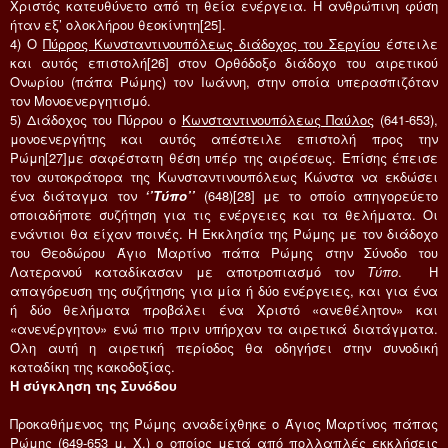
Χριστός κατευθύνετο από τη θεία ενέργεια. Η ανθρώπινη φύση
ήταν εξ’ ολοκλήρου θεοκίνητη[25].
4) Ο
Πύρρος Κωνσταντινουπόλεως διάδοχος του Σεργίου
έστειλε
και αυτός επιστολή[26] στον Ορθόδοξο διάδοχο του αιρετικού
Ονωρίου (πάπα Ρώμης) τον Ιωάννη, στην οποία υπερασπιζόταν
τον Μονοενεργητισμό.
5) Διάδοχος του Πύρρου ο
Κωνσταντινουπόλεως Παύλος
(641-653),
μονοενεργήτης και αυτός απέστειλε επιστολή προς την
Ρώμη[27]με σαφέστατη θέση υπέρ της αιρέσεως. Επίσης έπεισε
τον αυτοκράτορα της Κωνσταντινουπόλεως Κώνστα να εκδώσει
ένα διάταγμα τον
‘’Τύπο’’
(648)[28] με το οποίο απηγορεύετο
οποιαδήποτε συζήτηση για τις ενέργειες και τα θελήματα. Οι
ενάντιοι θα είχαν ποινές. Η Εκκλησία της Ρώμης με τον διάδοχο
του Θεοδώρου Άγιο Μαρτίνο πάπα Ρώμης στην Σύνοδο του
Λατερανού καταδίκασαν με αποτροπιασμό τον
Τύπο
. Η
απαγόρευση της συζήτησης για μία ή δύο ενέργειες, και για ένα
ή δύο θελήματα προβάλει ένα Χριστό «ανεθέλητον» και
«ανενέργητον» ενώ πιο πριν υπήρχαν τα αιρετικά διατάγματα.
Όλη αυτή η αιρετική περίοδος θα οδηγήσει στην συνοδική
καταδίκη της κακοδοξίας.
Η σύγκληση της Συνόδου
Προκαθήμενος της Ρώμης αναδείχθηκε ο Άγιος Μαρτίνος πάπας
Ρώμης (649-653 μ. Χ.) ο οποίος μετά από πολλαπλές εκκλήσεις