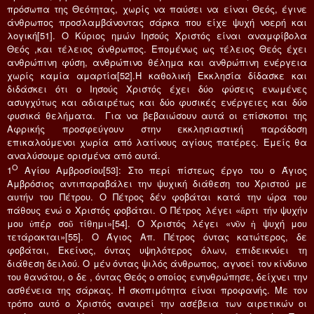
πρόσωπα της Θεότητας, χωρίς να παύσει να είναι Θεός, έγινε
άνθρωπος προσλαμβάνοντας σάρκα που είχε ψυχή νοερή και
λογική[51]. Ο Κύριος ημών Ιησούς Χριστός είναι αναμφίβολα
Θεός ,και τέλειος άνθρωπος. Επομένως ως τέλειος Θεός έχει
ανθρώπινη φύση, ανθρώπινο θέλημα και ανθρώπινη ενέργεια
χωρίς καμία αμαρτία[52].Η καθολική Εκκλησία δίδασκε και
διδάσκει ότι ο Ιησούς Χριστός έχει δύο φύσεις ενωμένες
ασυγχύτως και αδιαιρέτως και δύο φυσικές ενέργειες και δύο
φυσικά θελήματα. Για να βεβαιώσουν αυτά οι επίσκοποι της
Αφρικής προσφεύγουν στην εκκλησιαστική παράδοση
επικαλούμενοι χωρία από λατίνους αγίους πατέρες. Εμείς θα
αναλύσουμε ορισμένα από αυτά.
Ο
1
Αγίου Αμβροσίου[53]: Στο περί πίστεως έργο του ο Άγιος
Αμβρόσιος αντιπαραβάλει την ψυχική διάθεση του Χριστού με
αυτήν του Πέτρου. Ο Πέτρος δέν φοβάται κατά την ώρα του
πάθους ενώ ο Χριστός φοβάται. Ο Πέτρος λέγει «ἄρτι τήν ψυχήν
μου ὑπέρ σοῦ τίθημι»[54]. Ο Χριστός λέγει «νῦν ἡ ψυχή μου
τετάρακται»[55]. Ο Άγιος Απ. Πέτρος όντας κατώτερος, δε
φοβάται, Εκείνος, όντας υψηλότερος όλων, επιδεικνύει τη
διάθεση δειλού. Ο μέν όντας ψιλός άνθρωπος, αγνοεί τον κίνδυνο
του θανάτου, ο δε , όντας Θεός ο οποίος ενηνθρώπησε, δείχνει την
ασθένεια της σάρκας. Η σκοπιμότητα είναι προφανής. Με τον
τρόπο αυτό ο Χριστός αναιρεί την ασέβεια των αιρετικών οι