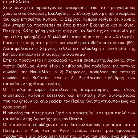
στην Ελλάδα.
Στην συνέχεια προσάγονται αναφορές από τα προηγούμενα
χρόνια από διάφορες Εκκλησίες. Έτσι αρχίζουν με την αναφορά
του αρχιεπισκόπου Κύπρου. Ο Σέργιος Κύπρου τονίζει ότι κανείς
δεν μπορεί να προσθέσει σε όσα είπαν η Εκκλησία και οι άγιοι
Πατέρες. Κάθε φύση γράφει ενεργεί τα δικά της σε κοινωνία με
την άλλη φύση(Λέων Α’ (440-461) στον τόμο προς τον Φλαβιανό).
Γράφει επίσης ότι πρέπει να αναθεματισθούν οι αιρετικοί[50].
Ανεπιφύλακτα ο Σέργιος, αλλά και ολόκληρη η Εκκλησία της
Κύπρου επιβάλλει σ’ αυτούς το ανάθεμα.
Έπειτα προσάγεται η αναφορά των επισκόπων της Αφρικής, στον
πάπα Θεόδωρο. Αυτοί είναι ο 1)Κολούμβος πρόεδρος της τοπικής
συνόδου της Νουμιδίας, ο 2) Στέφανος, πρόεδρος της τοπικής
συνόδου του Βυζακίου και ο 3) Ρεπάρατος πρόεδρος των
επισκόπων της Μαυριτανίας.
Οι επίσκοποι αφού έστειλαν τις διαμαρτυρίες τους στους
αιρετικούς, κατόπιν έστειλαν και επιστολή στον αυτοκράτορα
που του ζητούν να αναγκάσει τον Παύλο Κωνσταντινουπόλεως να
ορθοφρονεί.
Η σύνοδος του Λατερανού ζητά να παρατεθεί και η επιστολή των
επισκόπων της Αφρικής προς τον Παύλο.
Οι επίσκοποι αποδέχονται και διαφυλάσσουν την πίστη ότι ο
Πατέρας, ο Υιός και το Άγιο Πνεύμα είναι τρία ομοούσια
πρόσωπα, η μία αδιαίρετη Θεότητα. Ο Υιό του Θεού, ένα από τα