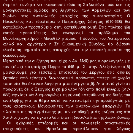
έπρεπε ευνόητα να ικανοποιεί τόσο τη Χαλκηδόνα, όσο και τις
μονοφυσιτικές ομάδες της Αιγύπτου, των Αρμενίων και των
Συρίων στις ανατολικές επαρχίες της αυτοκρατορίας. Ο
Ηράκλειος και ιδιαίτερα ο Πατριάρχης Σέργιος (610-638) θα
καταβάλουν προσπάθεια στην κατεύθυνση αυτή. Στις πρώτες ήδη
αυτές προσπάθειες θα αναφανεί το πρόβλημα του
Μονοενεργητισμού - Μονοθελητισμού. Η σύνοδος του Λατερανού,
αλλά και αργότερα η Στ’ Οικουμενική Σύνοδος, θα δώσουν
ιδιαίτερη σημασία στις απαρχές και την ιστορική πορεία της
κακοδοξίας.
Μέσα από την συζήτηση που είχε ο Άγ. Μάξιμος ο ομολογητής με
τον (τέως) πατριάρχη Πύρρο το 645 μ. Χ. στην Αλεξάνδρεια[8]
μαθαίνουμε για τέσσερις επιστολές του Σεργίου στις οποίες
ζητούσε από τέσσερα διαφορετικά πρόσωπα, πατερικά χωρία
τα οποία θα έκαναν λόγο για μια ενέργεια[9]. Από αυτό γίνεται
προφανές ότι ο Σέργιος είχε μάλλον ήδη από πολύ ενωρίς (617-
622) αρχίσει να διαμορφώνει τη γενική κατεύθυνση της δικής του
αντίληψης για το θέμα ώστε να καταφέρει την προσέγγιση με
τους αιρετικούς Μονοφυσίτες των ανατολικών επαρχιών. Το
πλαίσιο της πραγμάτωσης με την αποδοχή μιάς ενέργειας στο
Χριστό, χωρίς να εγκαταλείπεται η διδασκαλία της Χαλκηδόνας.
Οι εχθρικές επιδρομές και οι πολυετείς στρατιωτικές
επιχειρήσεις του Ηρακλείου προκάλεσαν για λόγους