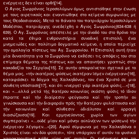
ενέργειες δεν είναι ορθή[14].
Ο Άγιος Σωφρόνιος Ιεροσολύμων όμως αντιστάθηκε στην ένωση
με τους αιρετικούς και εναντιώθηκε στο κείμενο συμφωνίας με
τους Θεοδοσιανούς. Μετά το θάνατο του πατριάρχου Ιεροσολύμων
Μοδέστου, πατριάρχης ανεδείχθη ο Άγιος Σωφρόνιος(634-638 ή
639). Ο Αγ. Σωφρόνιος απέστειλε με την άνοδό του στο θρόνο την
κατά τα έθιμα ενθρονιστήρια συνοδική επιστολή, ένα
μνημειώδες και πολύτιμο δογματικό κείμενο, η οποία περιείχε
την ομολογία πίστεως του Αγ. Σωφρονίου. Η Επιστολή αυτή ήταν
μία δυνατότητα για το Σωφρόνιο να εκθέσει τις απόψεις του στα
επίμαχα θέματα της πίστεως και να απαντήσει γραπτώς στην
κακοδοξία του Σεργίου[15]. Σε αυτήν αποφαίνεται σχετικά με το
θέμα μας, «τήν ἑκατέρας φύσεως ἑκατέραν ἴσμεν ἐνέργειαν»[16],
καταφάσκει το δόγμα της Χαλκηδόνας, τον ένα Χριστό σε μια
σύνθετη υπόσταση[17], και ότι «ἐνεργεῖ γάρ ἑκατέρα φύσις…»[18],
και «…ἀλλά μετά τῆς θατέρου κονωνίας ἑκάστη φύσις τό ἴδιον
ἔπραττε καί τήν διαίρεσιν φεύγουσα καί τήν τροπήν οὐ
γινώσκουσα καί τήν διαφοράν πρός τήν θατέραν φυλάττουσα καί
τήν κοινωνίαν καί σύνθεσιν ἀδιάλυτον καί ἀρραγῆ
διασώζουσα[19]. Και ερμηνεύοντας χωρία των αγίων
συμπεραίνει «…οὐδέ μίαν καί μόνην αὐτῶν(ενν των φύσεων) τήν
ἐνέργειαν λέγομεν…»[20]. Αφού σύμφωνα με την Χαλκηδόνα ο
Χριστός είναι «ἐν δύο φύσεσι», τότε υπάρχουν σ’ αυτόν τα φυσικά
χαρακτηριστικά κάθε μίας απ’ αυτών. Οι ενέργειες και τα