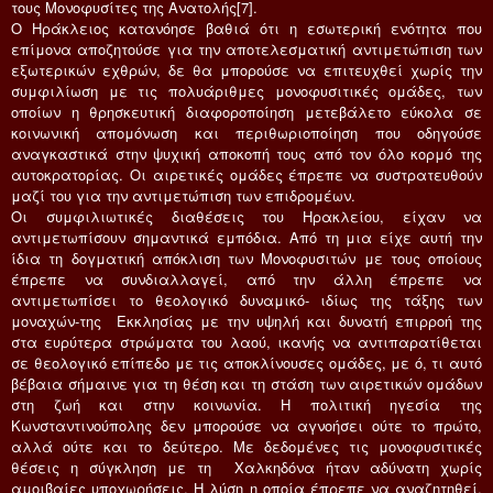
τους Μονοφυσίτες της Ανατολής[7].
Ο Ηράκλειος κατανόησε βαθιά ότι η εσωτερική ενότητα που
επίμονα αποζητούσε για την αποτελεσματική αντιμετώπιση των
εξωτερικών εχθρών, δε θα μπορούσε να επιτευχθεί χωρίς την
συμφιλίωση με τις πολυάριθμες μονοφυσιτικές ομάδες, των
οποίων η θρησκευτική διαφοροποίηση μετεβάλετο εύκολα σε
κοινωνική απομόνωση και περιθωριοποίηση που οδηγούσε
αναγκαστικά στην ψυχική αποκοπή τους από τον όλο κορμό της
αυτοκρατορίας. Οι αιρετικές ομάδες έπρεπε να συστρατευθούν
μαζί του για την αντιμετώπιση των επιδρομέων.
Οι συμφιλιωτικές διαθέσεις του Ηρακλείου, είχαν να
αντιμετωπίσουν σημαντικά εμπόδια. Από τη μια είχε αυτή την
ίδια τη δογματική απόκλιση των Μονοφυσιτών με τους οποίους
έπρεπε να συνδιαλλαγεί, από την άλλη έπρεπε να
αντιμετωπίσει το θεολογικό δυναμικό- ιδίως της τάξης των
μοναχών-της Εκκλησίας με την υψηλή και δυνατή επιρροή της
στα ευρύτερα στρώματα του λαού, ικανής να αντιπαρατίθεται
σε θεολογικό επίπεδο με τις αποκλίνουσες ομάδες, με ό, τι αυτό
βέβαια σήμαινε για τη θέση και τη στάση των αιρετικών ομάδων
στη ζωή και στην κοινωνία. Η πολιτική ηγεσία της
Κωνσταντινούπολης δεν μπορούσε να αγνοήσει ούτε το πρώτο,
αλλά ούτε και το δεύτερο. Με δεδομένες τις μονοφυσιτικές
θέσεις η σύγκληση με τη Χαλκηδόνα ήταν αδύνατη χωρίς
αμοιβαίες υποχωρήσεις. Η λύση η οποία έπρεπε να αναζητηθεί,