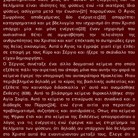
θελήματα είναι ιδιότητες της φύσεως ενώ «τά ἑκατέρας ἴδια
φύσεως ασύγχυτα μετά την ένωσιν»[21] παραμένουν. Ο Άγιος
Σωφρόνιος αποδεχόμενος δύο ενέργειες[22] απορρίπτει
κατηγορηματικά και με βδελυγμία τον ισχυρισμό ότι στον Χριστό
υπάρχει μία και μόνη ενέργεια[23] έναν ισχυρισμό που
ουσιαστικά θέτει σε αμφισβήτηση την τελειότητα της
ανθρωπότητας του Χριστού και κατ’ επέκταση το σωτηριώδες έργο
της θείας οικονομίας. Αυτά ο Άγιος τα έγραψε γιατί είχε έλθει
σε επαφή με τους Κύρο και Σέργιο και ήξερε το σκάνδαλο που
είχαν δημιουργήσει.
Ο Σέργιος συνέταξε ένα άλλο δογματικό κείμενο στο οποίο
εξέθετε πάλι την αιρετική του άποψη μόνο που αυτήν την φορά το
κείμενο έφερε την υπογραφή του αυτοκράτορα Ηρακλείου. Ήταν
περιβεβλημένο δηλαδή με το κύρος της βασιλικής αυθεντίας και
εξέθετε την καινοτόμο διδασκαλία γι’ αυτό και ονομάσθηκε
Έκθεσις
(638). Αυτό το βλάσφημο κείμενο θυροκολλήθηκε στην
Αγία Σοφία. Αυτό το κείμενο το επικύρωσε και συνοδικά και ο
διάδοχός του Πύρρος[24], ενώ έγινε αιτία για περαιτέρω
προβληματισμό, συζητήσεις και αντιδράσεις. Όπως στο κείμενο
της
Ψήφου
έτσι και στο κείμενο της
Εκθέσεως
απαγορευόταν ο
λόγος για τις ενέργειες ενώ έφερνε και ως επιχείρημα τα
θελήματα των φύσεων, ότι δηλαδή αν υπάρχουν δύο θελήματα
στο Χριστό αυτά θα εναντιώνονταν μεταξύ τους. Έλεγε ότι ο