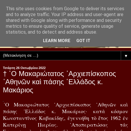
This site uses cookies from Google to deliver its services
and to analyze traffic. Your IP address and user-agent are
shared with Google along with performance and security
metrics to ensure quality of service, generate usage
statistics, and to detect and address abuse.
LEARN MORE
GOT IT
▼
Τετάρτη 26 Οκτωβρίου 2022
† ῾Ο Μακαριώτατος ᾿Αρχιεπίσκοπος
᾿Αθηνῶν καὶ πάσης ῾Ελλάδος κ.
Μακάριος
῾Ο Μακαριώτατος ᾿Αρχιεπίσκοπος ᾿Αθηνῶν καὶ
πάσης ῾Ελλάδος κ. Μακάριος· κατὰ κόσμον
Κωνσταντῖνος Καβακίδης, ἐγεννήθη τὸ ἔτος 1962 ἐν
Κατερίνῃ Πιερίας. ᾿Αποπερατώσας τὰς