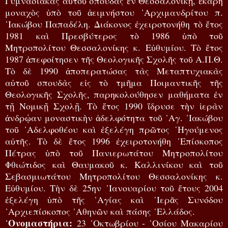
Γυμνασιακὰς αὐτοῦ σπουδὰς ἐν Θεσσαλονίκῃ, ἐκάρη
μοναχὸς ὑπὸ τοῦ ἀειμνήστου ᾿Αρχιμανδρίτου π.
᾿Ιακώβου Παπαδέλη. Διάκονος ἐχειροτονήθη τὸ ἔτος
1981 καὶ Πρεσβύτερος τὸ 1986 ὑπὸ τοῦ
Μητροπολίτου Θεσσαλονίκης κ. Εὐθυμίου. Τὸ ἔτος
1987 ἀπεφοίτησεν τῆς Θεολογικῆς Σχολῆς τοῦ Α.Π.Θ.
Τὸ δὲ 1990 ἀποπερατώσας τὰς Μεταπτυχιακὰς
αὐτοῦ σπουδὰς εἰς τὸ τμῆμα Ποιμαντικῆς τῆς
Θεολογικῆς Σχολῆς, παρηκολούθησεν μαθήματα ἐν
τῇ Νομικῇ Σχολῇ. Τὸ ἔτος 1990 ἵδρυσε τὴν ἱερὰν
ἀνδρῴαν μοναστικὴν ἀδελφότητα τοῦ ῾Αγ. ᾿Ιακώβου
τοῦ ᾿Αδελφοθέου καὶ ἐξελέγη πρῶτος ῾Ηγούμενος
αὐτῆς. Τὸ δὲ ἔτος 1996 ἐχειροτονήθη ᾿Επίσκοπος
Πέτρας ὑπὸ τοῦ Πανιερωτάτου Μητροπολίτου
Φθιώτιδος καὶ Θαυμακοῦ κ. Καλλινίκου καὶ τοῦ
Σεβασμιωτάτου Μητροπολίτου Θεσσαλονίκης κ.
Εὐθυμίου. Τὴν δὲ 25ην ᾿Ιανουαρίου τοῦ ἔτους 2004
ἐξελέγη ὑπὸ τῆς ῾Αγίας καὶ ῾Ιερᾶς Συνόδου
᾿Αρχιεπίσκοπος ᾿Αθηνῶν καὶ πάσης ῾Ελλάδος.
᾿Ονομαστήρια:
23 ᾿Οκτωβρίου - ῾Οσίου Μακαρίου