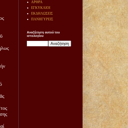
ΑΡΘΡΑ
ΕΓΚΥΚΛΙΟΙ
ΕΚΔΗΛΩΣΕΙΣ
ος
ΠΑΝΗΓΥΡΕΙΣ
Αναζήτηση αυτού του
οῦ
ιστολογίου
ήλως
τήν
ό
ᾶς
ἔτος
άσης
αί