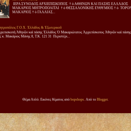
ΙΕΡΑ ΣΥΝΟΔΟΣ ΑΡΧΙΕΠΙΣΚΟΠΟΣ † ὁ ΑΘΗΝΩΝ ΚΑΙ ΠΑΣΗΣ ΕΛΛΑΔΟΣ
ΜΑΚΑΡΙΟΣ ΜΗΤΡΟΠΟΛΙΤΑΙ † ὁ ΘΕΣΣΑΛΟΝΙΚΗΣ ΕΥΘΥΜΙΟΣ † ὁ ΤΟΡΟ
ΜΑΚΑΡΙΟΣ † ὁ ΓΑΛΛΙΑΣ...
ητροπόλεις Γ.Ο.Χ. Ἑλλάδος & Ἐξωτερικοῦ
χιεπισκοπὴ Ἀθηνῶν καὶ πάσης Ἑλλάδος Ὁ Μακαριώτατος Ἀρχιεπίσκοπος Ἀθηνῶν καὶ πάσης
 κ. Μακάριος Μάνης 8, Τ.Κ. 121 31 Περιστέρι...
Θέμα Απλό. Εικόνες θέματος από
bopshops
. Από το
Blogger
.