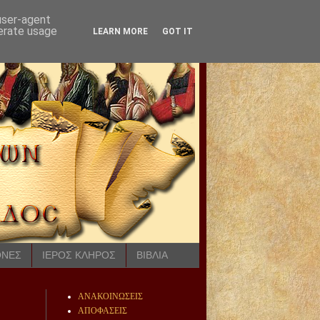
 user-agent
nerate usage
LEARN MORE
GOT IT
ΟΝΕΣ
ΙΕΡΟΣ ΚΛΗΡΟΣ
ΒΙΒΛΙΑ
ΑΝΑΚΟΙΝΩΣΕΙΣ
ΑΠΟΦΑΣΕΙΣ