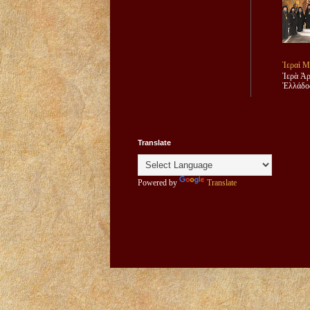
Ἱεραὶ Μ
Ἱερὰ Ἀρ
Ἑλλάδος
Translate
Powered by
Translate