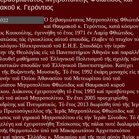
κοῦ κ. Γερόντιος
Ὁ Σεβασμιώτατος Μητροπολίτης Φθιώτιδ
καί Θαυμακοῦ κ. Γερόντιος, κατά κόσμον
ος Κουκούλης, ἐγεννήθη τό ἔτος 1971 ἐν Λαμίᾳ Φθιώτιδος.
ατώσας τάς ἐγκυκλίους αὐτοῦ σπουδάς, ἔλαβεν τό πτυχῖον τ
ολόγου-Ἠλεκτρονικοῦ τοῦ Ε.Η.Ε. Σπουδάζει τήν ἱεράν
μην τῆς Θεολόγίας εἰς τό Πανεπιστήμιον Ἀθηνῶν καί παραλλ
λουθεῖ μαθήματα τοῦ Ἑλληνικοῦ Πολιτισμοῦ τῆς σχολῆς τῶν
ιστικῶν σπουδῶν τοῦ Ἑλληνικοῦ Πανεπιστημίου. Κατέχει
 τῆς Βυζαντινῆς Μουσικῆς. Τό ἔτος 1992 ἐκάρη μοναχός εἰς 
μονήν τοῦ Ὁσίου Ἀθανασίου τοῦ Μετεωρίτου ὑπό τοῦ
ωτάτου Μητροπολίτου Φθιώτιδος καί Θαυμακοῦ κυροῦ
κου. Διάκονος ἐχειροτονήθη τό ἔτος 1993 καί πρεσβύτερος τ
πό τοῦ αὐτοῦ Μητροπολίτου. Ἐν ἔτει 2005 προεχειρίσθη
δρίτης καί Πνευματικός. Τό ἔτος 2013 διωρίσθη ὑπό τῆς Ἱερ
υ Πρωτοσύγκελλος τῆς Ἱερᾶς Μητροπόλεως Φθιώτιδος καί
ωπος τοῦ γηραιοῦ Μητροπολίτου εἰς τήν Ἱεράν Σύνοδον. Τό 
ξελέγη καί ἐχειροτονήθη Ἐπίσκοπος τῆς πάλαι ποτέ διαλαμψ
πῆς Θερμοπυλῶν ὑπό τοῦ Μακαριωτάτου Ἀρχιεπισκόπου
 καί πάσης Ἑλλάδος κ. Μακαρίου καί τῆς περί αὐτόν Ἁγίας κ