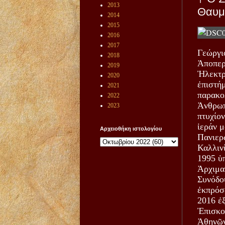
2013
Θαυμα
2014
2015
2016
2017
Γεώργι
2018
Ἀποπερ
2019
Ἠλεκτρ
2020
ἐπιστή
2021
παρακο
2022
Ἀνθρωπ
2023
πτυχίον
ἱεράν 
Αρχειοθήκη ιστολογίου
Πανιερ
Καλλινί
1995 ὑ
Ἀρχιμαν
Συνόδο
ἐκπρόσ
2016 ἐ
Ἐπισκο
Ἀθηνῶν