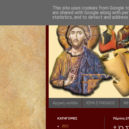
This site uses cookies from Google to 
are shared with Google along with per
statistics, and to detect and address
Αρχική σελίδα
ΙΕΡΑ ΣΥΝΟΔΟΣ
ΜΗ
ΚΑΤΗΓΟΡΙΕΣ
Πέμπτη 27
2012
† Ὁ Σ