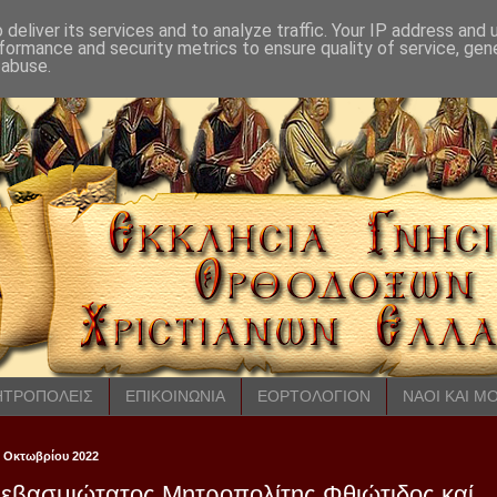
deliver its services and to analyze traffic. Your IP address and
formance and security metrics to ensure quality of service, ge
 abuse.
ΤΡΟΠΟΛΕΙΣ
ΕΠΙΚΟΙΝΩΝΙΑ
ΕΟΡΤΟΛΟΓΙΟΝ
ΝΑΟΙ ΚΑΙ Μ
 Οκτωβρίου 2022
εβασμιώτατος Μητροπολίτης Φθιώτιδος καί