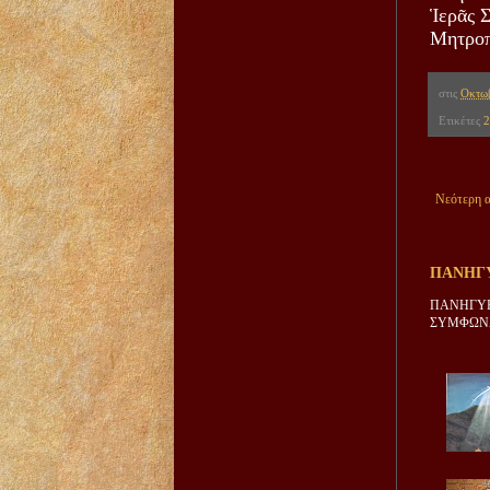
Ἱερᾶς 
Μητροπ
στις
Οκτωβ
Ετικέτες
2
Νεότερη 
ΠΑΝΗΓΥ
ΠΑΝΗΓΥΡ
ΣΥΜΦΩΝΑ