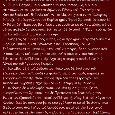
α´. Σίμων Πέτρος ὁ τῶν ἀποστόλων κορυφαῖος, ὡς διὰ τῶν
ἐπιστολῶν αὐτοῦ φαίνεται δηλῶν ἐν Πόντῳ καὶ Γαλατίᾳ καὶ
Καππαδοκίᾳ καὶ Βιθυνίᾳ καὶ ἐν Ἰταλίᾳ, Ἀσίᾳ καὶ ἐν τῷ Ἰλλυρικῷ
ἐκήρυξε τὸ εὐαγγέλιον τοῦ Κυρίου ἡμῶν Ἰησοῦ Χριστοῦ, ὕστερον δὲ
ἐν Ῥώμῃ ἐπὶ Νέρωνος βασιλέως σταυροῦται κατὰ κεφαλῆς, αὐτοῦ
οὕτως παθεῖν ἀξιώσαντος, θάπτεται δὲ ἐν αὐτῇ τῇ Ῥώμῃ πρὸ τριῶν
Καλανδῶν Ἰουλίων, ὅ ἐστιν Ἐπιφί.
β´. Ἀνδρέας δὲ ὁ ἀδελφὸς αὐτοῦ, ὡς οἱ πρὸ ἡμῶν παραδεδώκασιν,
ἐκήρυξε Σκύθαις καὶ Σογδιανοῖς καὶ Γορσίνοις καὶ ἐν
Σεβαστοπόλει τῇ μεγάλῃ, ὅπου ἐστὶν ἡ παρεμβολὴ Ἄψαρος καὶ
Ὕσσου λιμὴν καὶ Φᾶσις ποταμός, ἔνθα οἰκοῦσιν 109 Αἰθίοπες,
θάπτεται δὲ ἐν Πάτραις τῆς Ἀχαίας σταυρῷ προσδεθεὶς ὑπὸ
Αἰγεάτου τοῦ ἡγεμόνος Πατρῶν.
γ´. Ἰάκωβος δὲ ὁ τοῦ Ζεβεδαίου, ἀδελφὸς δὲ Ἰωάννου τοῦ
εὐαγγελιστοῦ, ταῖς δώδεκα φυλαῖς τῆς διασπορᾶς ἐκήρυξε τὸ
εὐαγγέλιον τοῦ Χριστοῦ, ὑπὸ δὲ Ἡρώδου τοῦ τετράρχου τῶν
Ἰουδαίων ἀνῃρέθη μαχαίρᾳ καὶ ἐκεῖ ἐτάφη ἐν τῇ Ἰουδαίᾳ.
δ´. Ἰωάννης δὲ ὁ ἀδελφὸς αὐτοῦ, ἐν μὲν τῇ Ἀσίᾳ ἐκήρυξε τὸ
εὐαγγέλιον τοῦ Χριστοῦ, ὑπὸ δὲ Τραιανοῦ τοῦ βασιλέως τῶν
Ῥωμαίων ἐξορισθεὶς ὑπ᾿ αὐτοῦ ἐν Πάτμῳ τῇ νήσῳ διὰ τοῦ λόγου τοῦ
Κυρίου, ἐκεῖ ὢν συνέγραψε τὸ εὐαγγέλιον τὸ κατὰ Ἰωάννην, καὶ
ἐξέδοτο αὐτὸ διὰ Γαΐου τοῦ ξενοδόχου, μετὰ δὲ τὴν Τραιανοῦ
τελευτὴν ἐπάνεισιν ἀπὸ τῆς νήσου εἰς τὴν Ἔφεσον καὶ ἐκεῖ ζῶντα