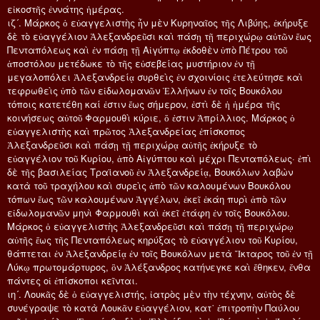
εἰκοστῆς ἐννάτης ἡμέρας.
ιζ´. Μάρκος ὁ εὐαγγελιστὴς ἦν μὲν Κυρηναῖος τῆς Λιβύης, ἐκήρυξε
δὲ τὸ εὐαγγέλιον Ἀλεξανδρεῦσι καὶ πάσῃ τῇ περιχώρῳ αὐτῶν ἕως
Πενταπόλεως καὶ ἐν πάσῃ τῇ Αἰγύπτῳ ἐκδοθὲν ὑπὸ Πέτρου τοῦ
ἀποστόλου μετέδωκε τὸ τῆς εὐσεβείας μυστήριον ἐν τῇ
μεγαλοπόλει Ἀλεξανδρείᾳ συρθεὶς ἐν σχοινίοις ἐτελεύτησε καὶ
τεφρωθεὶς ὑπὸ τῶν εἰδωλομανῶν Ἑλλήνων ἐν τοῖς Βουκόλου
τόποις κατετέθη καί ἐστιν ἕως σήμερον, ἐστὶ δὲ ἡ ἡμέρα τῆς
κοινήσεως αὐτοῦ Φαρμουθὶ κύριε, ὅ ἐστιν Ἀπρίλλιος. Μάρκος ὁ
εὐαγγελιστὴς καὶ πρῶτος Ἀλεξανδρείας ἐπίσκοπος
Ἀλεξανδρεῦσι καὶ πάσῃ τῇ περιχώρᾳ αὐτῆς ἐκήρυξε τὸ
εὐαγγέλιον τοῦ Κυρίου, ἀπὸ Αἰγύπτου καὶ μέχρι Πενταπόλεως· ἐπὶ
δὲ τῆς βασιλείας Τραϊανοῦ ἐν Ἀλεξανδρείᾳ, Βουκόλων λαβὼν
κατὰ τοῦ τραχήλου καὶ συρεὶς ἀπὸ τῶν καλουμένων Βουκόλου
τόπων ἕως τῶν καλουμένων Ἀγγέλων, ἐκεῖ ἐκάη πυρὶ ἀπὸ τῶν
εἰδωλομανῶν μηνὶ Φαρμουθὶ καὶ ἐκεῖ ἐτάφη ἐν τοῖς Βουκόλου.
Μάρκος ὁ εὐαγγελιστὴς Ἀλεξανδρεῦσι καὶ πάσῃ τῇ περιχώρῳ
αὐτῆς ἕως τῆς Πενταπόλεως κηρύξας τὸ εὐαγγέλιον τοῦ Κυρίου,
θάπτεται ἐν Ἀλεξανδρείᾳ ἐν τοῖς Βουκόλων μετὰ Ἴκταρος τοῦ ἐν τῇ
Λύκῳ πρωτομάρτυρος, ὃν Ἀλέξανδρος κατήνεγκε καὶ ἔθηκεν, ἔνθα
πάντες οἱ ἐπίσκοποι κεῖνται.
ιη´. Λουκᾶς δὲ ὁ εὐαγγελιστής, ἰατρὸς μὲν τὴν τέχνην, αὐτὸς δὲ
συνέγραψε τὸ κατὰ Λουκᾶν εὐαγγέλιον, κατ᾿ ἐπιτροπὴν Παύλου