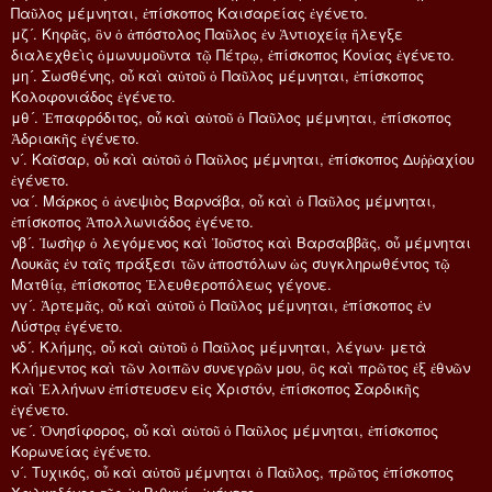
Παῦλος μέμνηται, ἐπίσκοπος Καισαρείας ἐγένετο.
μζ´. Κηφᾶς, ὃν ὁ ἀπόστολος Παῦλος ἐν Ἀντιοχείᾳ ἤλεγξε
διαλεχθεὶς ὁμωνυμοῦντα τῷ Πέτρῳ, ἐπίσκοπος Κονίας ἐγένετο.
μη´. Σωσθένης, οὗ καὶ αὐτοῦ ὁ Παῦλος μέμνηται, ἐπίσκοπος
Κολοφονιάδος ἐγένετο.
μθ´. Ἐπαφρόδιτος, οὗ καὶ αὐτοῦ ὁ Παῦλος μέμνηται, ἐπίσκοπος
Ἀδριακῆς ἐγένετο.
ν´. Καῖσαρ, οὗ καὶ αὐτοῦ ὁ Παῦλος μέμνηται, ἐπίσκοπος Δυῤῥαχίου
ἐγένετο.
να´. Μάρκος ὁ ἀνεψιὸς Βαρνάβα, οὗ καὶ ὁ Παῦλος μέμνηται,
ἐπίσκοπος Ἀπολλωνιάδος ἐγένετο.
νβ´. Ἰωσὴφ ὁ λεγόμενος καὶ Ἰοῦστος καὶ Βαρσαββᾶς, οὗ μέμνηται
Λουκᾶς ἐν ταῖς πράξεσι τῶν ἀποστόλων ὡς συγκληρωθέντος τῷ
Ματθίᾳ, ἐπίσκοπος Ἐλευθεροπόλεως γέγονε.
νγ´. Ἀρτεμᾶς, οὗ καὶ αὐτοῦ ὁ Παῦλος μέμνηται, ἐπίσκοπος ἐν
Λύστρᾳ ἐγένετο.
νδ´. Κλήμης, οὗ καὶ αὐτοῦ ὁ Παῦλος μέμνηται, λέγων· μετὰ
Κλήμεντος καὶ τῶν λοιπῶν συνεγρῶν μου, ὃς καὶ πρῶτος ἐξ ἐθνῶν
καὶ Ἑλλήνων ἐπίστευσεν εἰς Χριστόν, ἐπίσκοπος Σαρδικῆς
ἐγένετο.
νε´. Ὀνησίφορος, οὗ καὶ αὐτοῦ ὁ Παῦλος μέμνηται, ἐπίσκοπος
Κορωνείας ἐγένετο.
ν´. Τυχικός, οὗ καὶ αὐτοῦ μέμνηται ὁ Παῦλος, πρῶτος ἐπίσκοπος