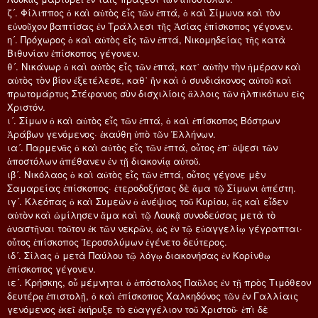
ζ´. Φίλιππος ὁ καὶ αὐτὸς εἷς τῶν ἑπτά, ὁ καὶ Σίμωνα καὶ τὸν
εὐνοῦχον βαπτίσας ἐν Τράλλεσι τῆς Ἀσίας ἐπίσκοπος γέγονεν.
η´. Πρόχωρος ὁ καὶ αὐτὸς εἷς τῶν ἑπτά, Νικομηδείας τῆς κατὰ
Βιθυνίαν ἐπίσκοπος γέγονεν.
θ´. Νικάνωρ ὁ καὶ αὐτὸς εἷς τῶν ἑπτά, κατ᾿ αὐτὴν τὴν ἡμέραν καὶ
αὐτὸς τὸν βίον ἐξετέλεσε, καθ᾿ ἣν καὶ ὁ συνδιάκονος αὐτοῦ καὶ
πρωτομάρτυς Στέφανος σὺν δισχιλίοις ἄλλοις τῶν ἠλπικότων εἰς
Χριστόν.
ι´. Σίμων ὁ καὶ αὐτὸς εἷς τῶν ἑπτά, ὁ καὶ ἐπίσκοπος Βόστρων
Ἀράβων γενόμενος· ἐκαύθη ὑπὸ τῶν Ἑλλήνων.
ια´. Παρμενᾶς ὁ καὶ αὐτὸς εἷς τῶν ἑπτά, οὗτος ἐπ᾿ ὄψεσι τῶν
ἀποστόλων ἀπέθανεν ἐν τῇ διακονίᾳ αὐτοῦ.
ιβ´. Νικόλαος ὁ καὶ αὐτὸς εἷς τῶν ἑπτά, οὗτος γέγονε μὲν
Σαμαρείας ἐπίσκοπος· ἑτεροδοξήσας δὲ ἅμα τῷ Σίμωνι ἀπέστη.
ιγ´. Κλεόπας ὁ καὶ Συμεὼν ὁ ἀνέψιος τοῦ Κυρίου, ὃς καὶ εἶδεν
αὐτὸν καὶ ὡμίλησεν ἅμα καὶ τῷ Λουκᾷ συνοδεύσας μετὰ τὸ
ἀναστῆναι τοῦτον ἐκ τῶν νεκρῶν, ὡς ἐν τῷ εὐαγγελίῳ γέγραπται·
οὗτος ἐπίσκοπος Ἱεροσολύμων ἐγένετο δεύτερος.
ιδ´. Σίλας ὁ μετὰ Παύλου τῷ λόγῳ διακονήσας ἐν Κορίνθῳ
ἐπίσκοπος γέγονεν.
ιε´. Κρήσκης, οὗ μέμνηται ὁ ἀπόστολος Παῦλος ἐν τῇ πρὸς Τιμόθεον
δευτέρᾳ ἐπιστολῇ, ὁ καὶ ἐπίσκοπος Χαλκηδόνος τῶν ἐν Γαλλίαις
γενόμενος ἐκεῖ ἐκήρυξε τὸ εὐαγγέλιον τοῦ Χριστοῦ· ἐπὶ δὲ