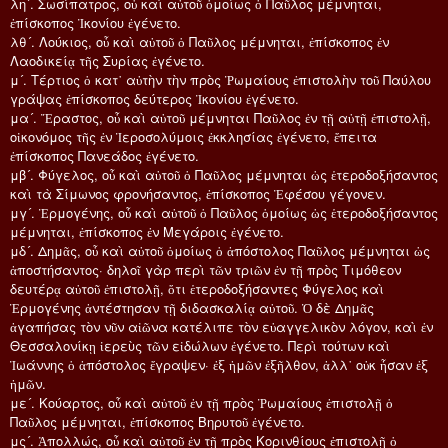
λη´. Σωσίπατρος, οὗ καὶ αὐτοῦ ὁμοίως ὁ Παῦλος μέμνηται,
ἐπίσκοπος Ἰκονίου ἐγένετο.
λθ´. Λούκιος, οὗ καὶ αὐτοῦ ὁ Παῦλος μέμνηται, ἐπίσκοπος ἐν
Λαοδικείᾳ τῆς Συρίας ἐγένετο.
μ´. Τέρτιος ὁ κατ᾿ αὐτὴν τὴν πρὸς Ῥωμαίους ἐπιστολὴν τοῦ Παύλου
γράψας ἐπίσκοπος δεύτερος Ἰκονίου ἐγένετο.
μα´. Ἔραστος, οὗ καὶ αὐτοῦ μέμνηται Παῦλος ἐν τῇ αὐτῇ ἐπιστολῇ,
οἰκονόμος τῆς ἐν Ἱεροσολύμοις ἐκκλησίας ἐγένετο, ἔπειτα
ἐπίσκοπος Πανεάδος ἐγένετο.
μβ´. Φύγελος, οὗ καὶ αὐτοῦ ὁ Παῦλος μέμνηται ὡς ἑτεροδοξήσαντος
καὶ τὰ Σίμωνος φρονήσαντος, ἐπίσκοπος Ἐφέσου γέγονεν.
μγ´. Ἑρμογένης, οὗ καὶ αὐτοῦ ὁ Παῦλος ὁμοίως ὡς ἑτεροδοξήσαντος
μέμνηται, ἐπίσκοπος ἐν Μεγάροις ἐγένετο.
μδ´. Δημᾶς, οὗ καὶ αὐτοῦ ὁμοίως ὁ ἀπόστολος Παῦλος μέμνηται ὡς
ἀποστήσαντος· δηλοῖ γὰρ περὶ τῶν τριῶν ἐν τῇ πρὸς Τιμόθεον
δευτέρᾳ αὐτοῦ ἐπιστολῇ, ὅτι ἑτεροδοξήσαντες Φύγελος καὶ
Ἑρμογένης ἀντέστησαν τῇ διδασκαλίᾳ αὐτοῦ. Ὁ δὲ Δημᾶς
ἀγαπήσας τὸν νῦν αἰῶνα κατέλιπε τὸν εὐαγγελικὸν λόγον, καὶ ἐν
Θεσσαλονίκῃ ἱερεὺς τῶν εἰδώλων ἐγένετο. Περὶ τούτων καὶ
Ἰωάννης ὁ ἀπόστολος ἔγραψεν· ἐξ ἡμῶν ἐξῆλθον, ἀλλ᾿ οὐκ ἦσαν ἐξ
ἡμῶν.
με´. Κούαρτος, οὗ καὶ αὐτοῦ ἐν τῇ πρὸς Ῥωμαίους ἐπιστολῇ ὁ
Παῦλος μέμνηται, ἐπίσκοπος Βηρυτοῦ ἐγένετο.
μς´. Ἀπολλώς, οὗ καὶ αὐτοῦ ἐν τῇ πρὸς Κορινθίους ἐπιστολῇ ὁ