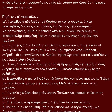
ἀπόστολοι διὰ προσευχῆς καὶ τῆς εἰς αὐτὸν τὸν Χριστὸν πίστεως
ἐθαυματούργησαν.
Περὶ τῶν ο´ ἀποστόλων.
α´. Ἰάκωβος ὁ ἀδελφὸς τοῦ Κυρίου τὸ κατὰ σάρκα, ὁ καὶ
ἐπικληθεὶς δίκαιος καὶ πρῶτος ἐπίσκοπος Ἱεροσολύμων
χειροτονηθείς, λίθοις βληθεὶς ὑπὸ τῶν Ἰουδαίων ἐν αὐτῇ τῇ
Ἱερουσαλὴμ ἐκοιμήθη καὶ ἐκεῖ ἐτάφη ἐν τῷ ναῷ πλησίον τῶν
ἱερέων.
β´. Τιμόθεος ὁ ὑπὸ Παύλου ἐπίσκοπος γενόμενος Ἐφέσου ἐν τῷ
Ἰλλυρικῷ καὶ ἐν ἁπάσῃ τῇ Ἑλλάδι ἀρξάμενος ἀπὸ Ἐφέσου,
ἐκήρυξε τὸ εὐαγγέλιον τοῦ Κυρίου Ἰησοῦ Χριστοῦ· ἐκεῖ οὖν ἀπέθανε
καὶ ἐκεῖ ἐτάφη ἐνδόξως.
γ´. Τίτος ὁ ἐπίσκοπος Κρήτης αὐτῇ τῇ Κρήτῃ, ταῖς τε πέριξ νήσοις
ἐκήρυξε τὸ εὐαγγέλιον τοῦ Χριστοῦ, κἀκεῖσε ἀποθανὼν ἐτάφη
ἐνδόξως.
δ´. Βαρνάβας ὁ μετὰ Παύλου τῷ λόγῳ διακονήσας πρῶτος ἐν Ῥώμῃ
τὸν Χριστὸν ἐκήρυξε· μετέπειτα δὲ Μεδιολάνων ἐπίσκοπος
ἐγένετο.
ε´. Ἀνανίας ὁ βαπτίσας τὸν ἅγιον Παῦλον Δαμασκοῦ ἐπίσκοπος
ἐγένετο.
ς´. Στέφανος ὁ πρωτομάρτυς, ὁ εἷς τῶν ἑπτὰ διακόνων,
λιθοβληθεὶς ἐτελειώθη ὑπὸ τῶν Ἰουδαίων ἐν Ἱερουσαλήμ, ὡς
Λουκᾶς μαρτυρεῖ ἐν ταῖς πράξεσι τῶν ἀποστόλων.