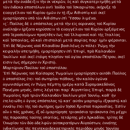
μετὰ τὴν ἀνάδειξιν τὴν ἐκ νεκρῶν, ὃς καὶ συγκατεριτμήθη μετὰ
τῶν ἕνδεκα ἀποστόλων ἀντὶ Ἰούδα τοῦ Ἰσκαριώτου, ἐκήρυξε τὸ
εὐαγγέλιον τοῦ Κυρίου ἡμῶν ἐν τῇ ἔξω Αἰθιοπίᾳ καὶ ἐκεῖ
ἐμαρτύρησεν ὑπὸ τῶν Αἰθιόπων ἐπὶ Ὕσσου λιμένα.
ις´. Παῦλος δὲ ὁ ἀπόστολος μετὰ τὴν εἰς οὐρανοὺς τοῦ Κυρίου
ἀνάληψιν ἤρξατο κηρύσσειν τὸ εὐαγγέλιον τοῦ Κυρίου ἀρξάμενος
ἀπὸ Ἱεροσολύμων προῆλθεν ἕως τοῦ Ἰλλυρικοῦ καὶ τῆς Ἰταλίας
καὶ Ἱσπανίας, οὗ καὶ ἐπιστολαὶ μετὰ σοφίας παρ᾿ ἡμῖν φέρονται.
Ἐπὶ δὲ Νέρωνος υἱοῦ Κλαυδίου βασιλέως ἐν πόλει Ῥώμῃ τὴν
κεφαλὴν ἀπετμήθη, ἐμαρτύρησεν ἐπὶ Ἐπιφί, πρὸ Καλανδῶν
Ἰουλίων· καὶ ἐκεῖ ἐτάφη πλησίον τοῦ ἁγίου ἀποστόλου Πέτρου, ἐκεῖ
εἰσιν ἕως σήμερον ἐν Χριστῷ.
Μαρτύριον Παύλου τοῦ ἀποστόλου.
Ἒπὶ Νέρωνος τοῦ Καίσαρος Ῥωμαίων ἐμαρτύρησεν αὐτόθι Παῦλος
ὁ ἀποστόλος ἔτει τοῦ σωτηρίου πάθους, τὸν καλὸν ἀγῶνα
ἀγωνισάμενος ἐν Ῥώμῃ πέμπτῃ ἡμέρᾳ κατὰ Συρομακεδόνας
Πανέμου μηνός, ὅστις λέγεται παρ᾿ Αἰγυπτίοις Ἐπιφί, παρὰ δὲ
Ῥωμαίοις πρὸ τριῶν Καλανδῶν Ἰουλίων μηνὶ Ἰουνίῳ, καθ᾿ ἣν
ἐτελειώθη ὁ ἅγιος ἀπόστολος τῷ κατ᾿ αὐτὸν μαρτυρίῳ ἑξηκοστῷ καὶ
ἐννάτῳ ἔτει τῆς τοῦ σωτῆρος ἡμῶν Ἰησοῦ Χριστοῦ παρουσίας. Ἐστὶν
οὖν ὁ πᾶς χρόνος, ἐξ οὗ ἐμαρτύρησε τριακόσια τριάκοντα ἔτη μέχρι
τῆς παρούσης ταύτης ὑπατίας, τετάρτης μὲν Ἀρκαδίου, τρίτης δὲ
Ὁνωρίου τῶν δύο ἀδελφῶν αὐτοκρατόρων Αὐγούστων, ἐννάτης
ἰνδικτίωνος τῆς πεντεκαιδεκαετηρικῆς περιόδου μηνὸς Ἰουνίου