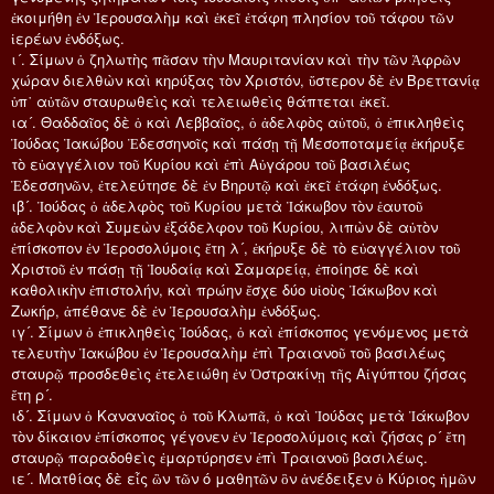
ἐκοιμήθη ἐν Ἱερουσαλὴμ καὶ ἐκεῖ ἐτάφη πλησίον τοῦ τάφου τῶν
ἱερέων ἐνδόξως.
ι´. Σίμων ὁ ζηλωτὴς πᾶσαν τὴν Μαυριτανίαν καὶ τὴν τῶν Ἀφρῶν
χώραν διελθὼν καὶ κηρύξας τὸν Χριστόν, ὕστερον δὲ ἐν Βρεττανίᾳ
ὑπ᾿ αὐτῶν σταυρωθεὶς καὶ τελειωθεὶς θάπτεται ἐκεῖ.
ια´. Θαδδαῖος δὲ ὁ καὶ Λεββαῖος, ὁ ἀδελφὸς αὐτοῦ, ὁ ἐπικληθεὶς
Ἰούδας Ἰακώβου Ἐδεσσηνοῖς καὶ πάσῃ τῇ Μεσοποταμείᾳ ἐκήρυξε
τὸ εὐαγγέλιον τοῦ Κυρίου καὶ ἐπὶ Αὐγάρου τοῦ βασιλέως
Ἐδεσσηνῶν, ἐτελεύτησε δὲ ἐν Βηρυτῷ καὶ ἐκεῖ ἐτάφη ἐνδόξως.
ιβ´. Ἰούδας ὁ ἀδελφὸς τοῦ Κυρίου μετὰ Ἰάκωβον τὸν ἑαυτοῦ
ἀδελφὸν καὶ Συμεὼν ἐξάδελφον τοῦ Κυρίου, λιπὼν δὲ αὐτὸν
ἐπίσκοπον ἐν Ἱεροσολύμοις ἔτη λ´, ἐκήρυξε δὲ τὸ εὐαγγέλιον τοῦ
Χριστοῦ ἐν πάσῃ τῇ Ἰουδαίᾳ καὶ Σαμαρείᾳ, ἐποίησε δὲ καὶ
καθολικὴν ἐπιστολήν, καὶ πρώην ἔσχε δύο υἱοὺς Ἰάκωβον καὶ
Ζωκήρ, ἀπέθανε δὲ ἐν Ἱερουσαλὴμ ἐνδόξως.
ιγ´. Σίμων ὁ ἐπικληθεὶς Ἰούδας, ὁ καὶ ἐπίσκοπος γενόμενος μετὰ
τελευτὴν Ἰακώβου ἐν Ἱερουσαλὴμ ἐπὶ Τραιανοῦ τοῦ βασιλέως
σταυρῷ προσδεθεὶς ἐτελειώθη ἐν Ὀστρακίνῃ τῆς Αἰγύπτου ζήσας
ἔτη ρ´.
ιδ´. Σίμων ὁ Καναναῖος ὁ τοῦ Κλωπᾶ, ὁ καὶ Ἰούδας μετὰ Ἰάκωβον
τὸν δίκαιον ἐπίσκοπος γέγονεν ἐν Ἱεροσολύμοις καὶ ζήσας ρ´ ἔτη
σταυρῷ παραδοθεὶς ἐμαρτύρησεν ἐπὶ Τραιανοῦ βασιλέως.
ιε´. Ματθίας δὲ εἷς ὢν τῶν ό μαθητῶν ὃν ἀνέδειξεν ὁ Κύριος ἡμῶν