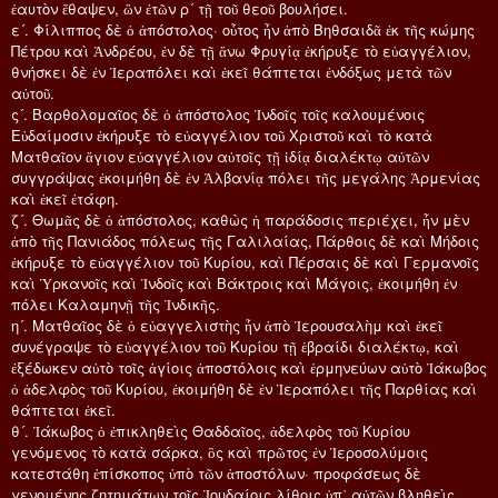
ἑαυτὸν ἔθαψεν, ὢν ἐτῶν ρ´ τῇ τοῦ θεοῦ βουλήσει.
ε´. Φίλιππος δὲ ὁ ἀπόστολος· οὗτος ἦν ἀπὸ Βηθσαιδᾶ ἐκ τῆς κώμης
Πέτρου καὶ Ἀνδρέου, ἐν δὲ τῇ ἄνω Φρυγίᾳ ἐκήρυξε τὸ εὐαγγέλιον,
θνήσκει δὲ ἐν Ἱεραπόλει καὶ ἐκεῖ θάπτεται ἐνδόξως μετὰ τῶν
αὐτοῦ.
ς´. Βαρθολομαῖος δὲ ὁ ἀπόστολος Ἰνδοῖς τοῖς καλουμένοις
Εὐδαίμοσιν ἐκήρυξε τὸ εὐαγγέλιον τοῦ Χριστοῦ καὶ τὸ κατὰ
Ματθαῖον ἅγιον εὐαγγέλιον αὐτοῖς τῇ ἰδίᾳ διαλέκτῳ αὐτῶν
συγγράψας ἐκοιμήθη δὲ ἐν Ἀλβανίᾳ πόλει τῆς μεγάλης Ἀρμενίας
καὶ ἐκεῖ ἐτάφη.
ζ´. Θωμᾶς δὲ ὁ ἀπόστολος, καθὼς ἡ παράδοσις περιέχει, ἦν μὲν
ἀπὸ τῆς Πανιάδος πόλεως τῆς Γαλιλαίας, Πάρθοις δὲ καὶ Μήδοις
ἐκήρυξε τὸ εὐαγγέλιον τοῦ Κυρίου, καὶ Πέρσαις δὲ καὶ Γερμανοῖς
καὶ Ὑρκανοῖς καὶ Ἰνδοῖς καὶ Βάκτροις καὶ Μάγοις, ἐκοιμήθη ἐν
πόλει Καλαμηνῇ τῆς Ἰνδικῆς.
η´. Ματθαῖος δὲ ὁ εὐαγγελιστὴς ἦν ἀπὸ Ἱερουσαλὴμ καὶ ἐκεῖ
συνέγραψε τὸ εὐαγγέλιον τοῦ Κυρίου τῇ ἑβραίδι διαλέκτῳ, καὶ
ἐξέδωκεν αὐτὸ τοῖς ἁγίοις ἀποστόλοις καὶ ἑρμηνεύων αὐτὸ Ἰάκωβος
ὁ ἀδελφὸς τοῦ Κυρίου, ἐκοιμήθη δὲ ἐν Ἱεραπόλει τῆς Παρθίας καὶ
θάπτεται ἐκεῖ.
θ´. Ἰάκωβος ὁ ἐπικληθεὶς Θαδδαῖος, ἀδελφὸς τοῦ Κυρίου
γενόμενος τὸ κατὰ σάρκα, ὃς καὶ πρῶτος ἐν Ἱεροσολύμοις
κατεστάθη ἐπίσκοπος ὑπὸ τῶν ἀποστόλων· προφάσεως δὲ
γενομένης ζητημάτων τοῖς Ἰουδαίοις λίθοις ὑπ᾿ αὐτῶν βληθεὶς