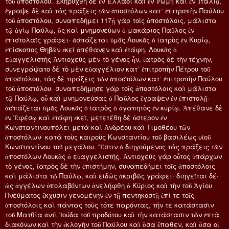
τοῦ ἀποστόλου. Ἐκηρύχθη δὲ ἐν Ἑλλάδι καὶ ἐν Ῥώμῃ καὶ ἐν Ἰταλίᾳ,
ἔγραψε δὲ καὶ τὰς πράξεις τῶν ἀποστόλων κατ᾿ ἐπιτροπὴν Παύλου
τοῦ ἀποστόλου, συναπεδήμει 117ῄ γὰρ τοῖς ἀποστόλοις, μάλιστα
τῷ ἁγίῳ Παύλῳ, ὃς καὶ μνημονεύων ὁ μακάριος Παῦλος ἐν
ἐπιστολαῖς γράφει· ἀσπάζεται ὑμᾶς Λουκᾶς ὁ ἰατρὸς ἐν Κυρίῳ,
ἐπίσκοπος Θηβῶν ἐκεῖ ἀπέθανεν καὶ ἐτάφη. Λουκᾶς ὁ
εὐαγγελιστὴς Ἀντιοχεὺς μὲν τὸ γένος ἦν, ἰατρὸς δὲ τὴν τέχνην,
συνεγράψατο δὲ τὸ μὲν εὐαγγέλιον κατ᾿ ἐπιτροπὴν Πέτρου τοῦ
ἀποστόλου, τὰς δὲ πράξεις τῶν ἀποστόλων κατ᾿ ἐπιτροπὴν Παύλου
τοῦ ἀποστόλου· συναπεδήμησε γὰρ τοῖς ἀποστόλοις καὶ μάλιστα
τῷ Παύλῳ, οὗ καὶ μνημονεύσας ὁ Παῦλος ἔγραψεν ἐν ἐπιστολῇ·
ἀσπάζεται ὑμᾶς Λουκᾶς ὁ ἰατρὸς ὁ ἀγαπητὸς ἐν κυρίῳ. Ἀπέθανε δὲ
ἐν Ἐφέσῳ καὶ ἐτάφη ἐκεῖ, μετετέθη δὲ ὕστερον ἐν
Κωνσταντινουπόλει μετὰ καὶ Ἀνδρέου καὶ Τιμοθέου τῶν
ἀποστόλων· κατὰ τοὺς καιροὺς Κωνσταντίου τοῦ βασιλέως υἱοῦ
Κωνσταντίνου τοῦ μεγάλου. Ἔστιν ὁ διηγούμενος τὰς πράξεις τῶν
ἀποστόλων Λουκᾶς ὁ εὐαγγελιστής. Ἀντιοχεὺς γὰρ οὗτος ὑπάρχων
τὸ γένος, ἰατρὸς δὲ τὴν ἐπιστήμην, συναπεδήμει τοῖς ἀποστόλοις
καὶ μάλιστα τῷ Παύλῳ, καὶ εἰδὼς ἀκριβῶς γράφει· διηγεῖται δέ·
ὡς ἀγγέλων ὑπολαβόντων ἀνελήφθη ὁ Κύριος καὶ τὴν τοῦ Ἁγίου
Πνεύματος ἔκχυσιν γενομένην ἐν τῇ πεντηκοστῇ ἐπί τε τοῖς
ἀποστόλοις καὶ πάντας τοὺς τότε παρόντας, τήν τε κατάστασιν
τοῦ Ματθία ἀντὶ Ἰούδα τοῦ προδότου καὶ τὴν κατάστασιν τῶν ἑπτὰ
διακόνων καὶ τὴν ἐκλογὴν τοῦ Παύλου καὶ ὅσα ἔπαθεν, καὶ ὅσα οἱ