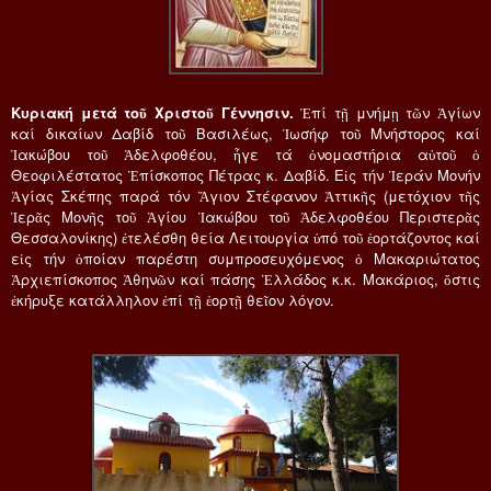
Κυριακή μετά τοῦ Χριστοῦ Γέννησιν.
Ἐπί τῇ μνήμῃ τῶν Ἁγίων
καί δικαίων Δαβίδ τοῦ Βασιλέως, Ἰωσήφ τοῦ Μνήστορος καί
Ἰακώβου τοῦ Ἀδελφοθέου, ἦγε τά ὀνομαστήρια αὐτοῦ ὁ
Θεοφιλέστατος Ἐπίσκοπος Πέτρας κ. Δαβίδ. Εἰς τήν Ἱεράν Μονήν
Ἁγίας Σκέπης παρά τόν Ἅγιον Στέφανον Ἀττικῆς (μετόχιον τῆς
Ἱερᾶς Μονῆς τοῦ Ἁγίου Ἰακώβου τοῦ Ἀδελφοθέου Περιστερᾶς
Θεσσαλονίκης) ἐτελέσθη θεία Λειτουργία ὑπό τοῦ ἑορτάζοντος καί
εἰς τήν ὁποίαν παρέστη συμπροσευχόμενος ὁ Μακαριώτατος
Ἀρχιεπίσκοπος Ἀθηνῶν καί πάσης Ἑλλάδος κ.κ. Μακάριος, ὅστις
ἐκήρυξε κατάλληλον ἐπί τῇ ἑορτῇ θεῖον λόγον.