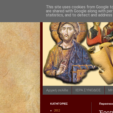
This site uses cookies from Google to 
are shared with Google along with per
statistics, and to detect and address
Αρχική σελίδα
ΙΕΡΑ ΣΥΝΟΔΟΣ
ΜΗ
ΚΑΤΗΓΟΡΙΕΣ
Παρασκευή
2012
Ἑορτή