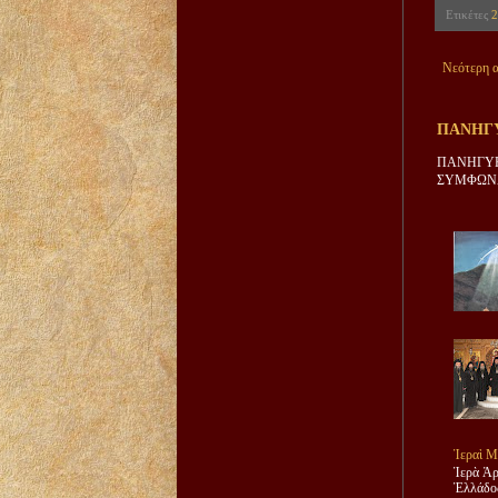
Ετικέτες
2
Νεότερη 
ΠΑΝΗΓΥ
ΠΑΝΗΓΥΡ
ΣΥΜΦΩΝΑ
Ἱεραὶ Μ
Ἱερὰ Ἀρ
Ἑλλάδος