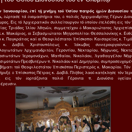
ν Ἰανουαρίου, ἐπί τῇ μνήμῃ τοῦ Ὁσίου πατρός ἡμῶν Διονυσίου τ
,
ἑώρτασε τά ὀνομαστήρια του, ὁ πολιός Ἀρχιμανδρίτης Γέρων Διον
ρος. Εἰς τό Ἀρχιερατικόν συλλείτουργον τό ὁποίον ἐτελέσθη εἰς τόν 
ίας Τριάδος Ἰλίου Ἀθηνῶν, συμμετεῖχον ὁ Μακαριώτατος Ἀρχιεπίσ
κ.κ. Μακάριος, οἱ Σεβασμιώτατοι Μητροπολίται Θεσσαλονίκης κ. Εὐθύ
υ κ. Παγκράτιος καί οἱ Θεοφιλέστατοι Ἐπίσκοποι Καισαρείας κ. Τιμό
 κ. Δαβίδ, Χριστουπόλεως κ. Ἰάκωβος συνιερουργούντων
λογιωτάτων Ἀρχιμανδριτῶν, Γεροντίου, Νεκταρίου, Νήφωνος, Νεκτα
οσιωτάτων Ἱερομονάχων, Ματθαίου, Νικολάου, Ἀγαθαγγέλου Νήφ
εσιμοτάτων Πρεσβυτέρων π. Νικολάου καί Δημητρίου, συμπροσευχομέν
 βήματι τοῦ Θεοφιλεστάτου Ἐπισκόπου Περιστερᾶς κ. Μακαρίου. Τόν 
κήρυξε ὁ Ἐπίσκοπος Πέτρας κ. Δαβίδ. Πλῆθος λαοῦ κατέκλησε τόν Ἱερ
ῖς εἰς τόν ἑορτάζοντα πολιό Γέροντα π. Διονύσιο ὑγεία
έρευσιν.