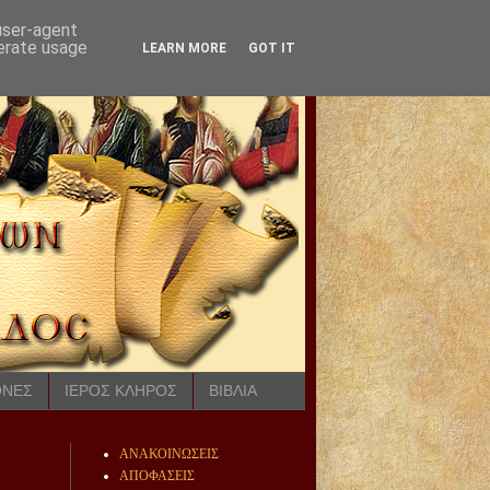
 user-agent
nerate usage
LEARN MORE
GOT IT
ΟΝΕΣ
ΙΕΡΟΣ ΚΛΗΡΟΣ
ΒΙΒΛΙΑ
ΑΝΑΚΟΙΝΩΣΕΙΣ
ΑΠΟΦΑΣΕΙΣ