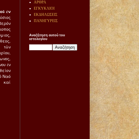
ΑΡΘΡΑ
ΕΓΚΥΚΛΙΟΙ
οῦ ἐν
ΕΚΔΗΛΩΣΕΙΣ
ύσιος
ΠΑΝΗΓΥΡΕΙΣ
Ἱερόν
κοπος
μιος,
Αναζήτηση αυτού του
ιστολογίου
θεος,
 τῶν
ρίου,
ωνος,
ου ἐν
θείον
ό Ναό
ν καί