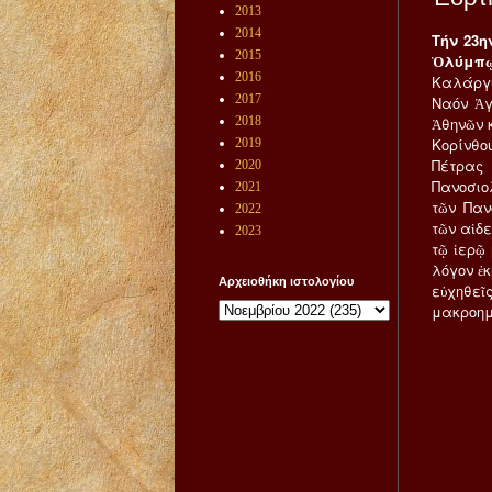
2013
2014
Τήν 23η
2015
Ὀλύμπῳ
2016
Καλάργυ
2017
Ναόν Ἁγ
2018
Ἀθηνῶν 
Κορίνθο
2019
Πέτρας
2020
Πανοσιο
2021
τῶν Παν
2022
τῶν αἰδ
2023
τῷ ἱερῷ
λόγον ἐ
Αρχειοθήκη ιστολογίου
εὐχηθε
μακροημ