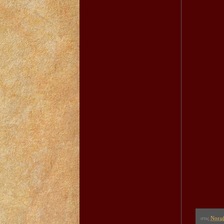
στις
Νοεμβ