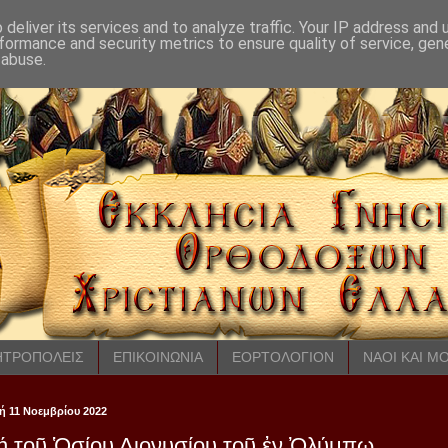
deliver its services and to analyze traffic. Your IP address and
formance and security metrics to ensure quality of service, ge
 abuse.
ΤΡΟΠΟΛΕΙΣ
ΕΠΙΚΟΙΝΩΝΙΑ
ΕΟΡΤΟΛΟΓΙΟΝ
ΝΑΟΙ ΚΑΙ Μ
 11 Νοεμβρίου 2022
 τοῦ Ὁσίου Διονυσίου τοῦ ἐν Ὀλύμπῳ