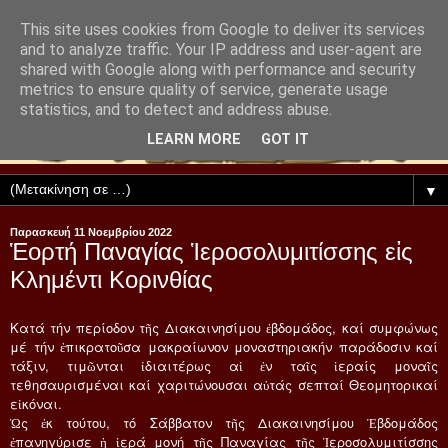
This site uses cookies from Google to deliver its services
and to analyze traffic. Your IP address and user-agent are
shared with Google along with performance and security
metrics to ensure quality of service, generate usage
statistics, and to detect and address abuse.
LEARN MORE
GOT IT
▼
Παρασκευή 11 Νοεμβρίου 2022
Ἑορτή Παναγίας Ἱεροσολυμιτίσσης εἰς
Κλημέντι Κορινθίας
Κατά τήν περίοδον τῆς Διακαινησίμου ἐβδομάδος, καί συμφώνως
μέ τήν ἐπικρατοῦσα μακραίωνον μοναστηριακήν παράδοσιν καί
τάξιν, τιμῶνται ἰδιαιτέρως αἱ ἐν ταῖς ἱεραίς μοναῖς
τεθησαυρισμέναι καί χαριτώνουσαι αὐτάς σεπταί Θεομητορικαί
εἰκόναι.
Ὡς ἐκ τούτου, τό Σάββατον τῆς Διακαινησίμου Ἐβδομάδος
ἐπανηγύρισε ἡ ἱερά μονή τῆς Παναγίας τῆς Ἱεροσολυμιτίσσης