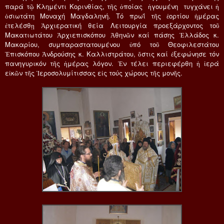
παρά τῷ Κλημέντι Κορινθίας, τῆς ὁποίας ἡγουμένη τυγχάνει ἡ
ὁσιωτάτη Μοναχή Μαγδαληνή. Τό πρωΐ τῆς ἑορτίου ἡμέρας
ἐτελέσθῃ Ἀρχιερατική θεία Λειτουργία προεξάρχοντος τοῦ
Μακατιωτάτου Ἀρχιεπισκόπου Ἀθηνῶν καί πάσης Ἐλλάδος κ.
Μακαρίου, συμπαραστατουμένου ὑπό τοῦ Θεοφιλεστάτου
Ἐπισκόπου Ἀνδρούσης κ. Καλλιστράτου, ὅστις καί ἐξεφώνησε τόν
πανηγυρικόν τῆς ἡμέρας λόγον. Ἐν τέλει περιεφέρθη ἡ ἱερά
εἰκῶν τῆς Ἱεροσολυμίτισσας εἰς τούς χώρους τῆς μονῆς.