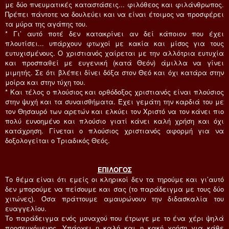
με δύο πνευματικές καταστάσεις... φιλόθεος και φιλάνθρωπος.
Πρέπει πάντοτε να δουλεύει και να είναι έτοιμος να προσφέρει
τα μύρα της αγάπης του.
* Γι’ αυτό ποτέ δεν κατακρίνει αν δεί κάποιον που έχει
πλουτίσει... υπάρχουν φτωχοί με κακία και μίσος για τους
ευτυχισμένους. Ο χριστιανός χαίρεται με την αλλότρια ευτυχία
και προσπαθεί με ευγενική (κατά Θεόν) άμιλλα να γίνει
μιμητής. Σε ότι βλέπει δίνει δόξα στον Θεό και όχι κατάρα στην
μοίρα και στην τύχη του.
* Και τέλος ο πλούσιος και ορθόδοξος χριστιανός είναι πλούσιος
στην ψυχή και τα συναισθήματα. Έχει γεμάτη την καρδιά του με
τον Θησαυρό των αρετών και ελκύει τον Χριστό να τον κάνει πιο
πολύ ευνοημένο και πλούσιο γιατί κάνει καλή χρήση και όχι
κατάχρηση. Γίνεται ο πλούσιος χριστιανός αφορμή για να
δοξολογείται ο Τριαδικός Θεός.
ΕΠΙΛΟΓΟΣ
Το θέμα είναι ότι εμείς οι κληρικοί δεν τα τηρούμε και γι’αυτό
δεν μπορούμε να πείσουμε και σας (το παράδειγμα με τους δύο
χιτώνες). Όσα πράττουμε αμαυρώνουν την διδασκαλία του
ευαγγελίου.
Το παράδειγμα ενός μοναχού που έτρωγε με το ένα χέρι ψηλά
προσευχόμενος. Υπάρχει η καλή και η κακή χρήση για κάθε