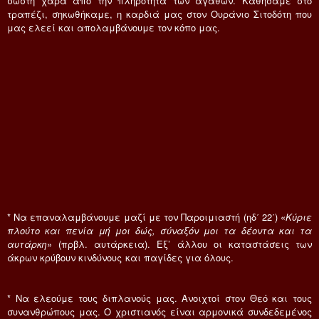
σωστή χαρά από την πληρότητα των αγαθών. Καθήσαμε στο
τραπέζι, σηκωθήκαμε, η καρδιά μας στον Ουράνιο Σιτοδότη που
μας ελεεί και απολαμβάνουμε τον κόπο μας.
* Να επαναλαμβάνουμε μαζί με τον Παροιμιαστή (ηδ΄ 22΄) «
Κύριε
πλούτο και πενία μή μοι δώς, σύναξόν μοι τα δέοντα και τα
αυτάρκη
» (πρβλ. αυτάρκεια). Εξ’ άλλου οι καταστάσεις των
άκρων κρύβουν κινδύνους και παγίδες για όλους.
* Να ελεούμε τους διπλανούς μας. Ανοιχτοί στον Θεό και τους
συνανθρώπους μας. Ο χριστιανός είναι αρμονικά συνδεδεμένος