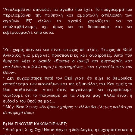
*Απολαμβάνει κτηνωδώς τα αγαθά που έχει. Το πρόγραμμά του
περιλαμβάνει την παθητική και αμαρτωλή απόλαυση των
αγαθών. Εξ’ άλλου τα αγαθά χρειάζεται να τα
απολαμβάνουμε, όχι όμως να τα θεοποιούμε και να
κυβερνούμαστε από αυτά.
*Ζεί χωρίς ιδανικά και είναι φτωχός σε αξίες. Φτωχός σε Θεό!
Ανίκανος για μεγάλες προσπάθειες και ανατροπές. Αυτό που
όμορφα λέει ο Δαυίδ: «
Έφαγε ο Ιακώβ και ενεπλήσθη και
απελάκτισεν (κλώτσησε) ο ηγαπημένος... και εγκατέλειπεν τον
Θεόν
».
* Δεν ευχαρίστησε ποτέ τον Θεό γιατί ότι είχε το θεωρούσε
αποτέλεσμα των ικανοτήτων και της εξυπνάδας του. Και εμείς το
ίδιο παθαίνουμε γιατί όταν πηγαίνουμε να αγοράσουμε
νομίζουμε ότι το παίρνουμε με τα λεφτά μας. Αλλά είναι η
ευδοκία του Θεού σε μας...
* Μέγ. Βασίλειος: «
Αν ήσουν χοίρος τι άλλο θα έλεγες καλύτερο
στην ψυχή σου;
».
Β) ΝΑ ΓΙΝΟΥΜΕ ΚΑΚΟΜΟΙΡΗΔΕΣ;
* Αυτό μας λες; Όχι! Να υπάρχει η δοξολογία, η ευχαριστία και η