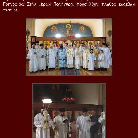
Γρηγόριος. Στήν Ἱεράν Πανήγυρη, προσῆλθον πλῆθος εὐσεβῶν
πιστῶν.