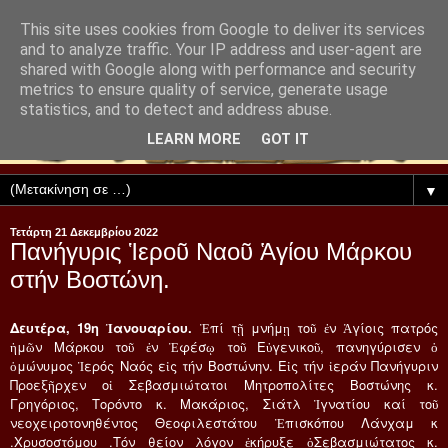
This site uses cookies from Google to deliver its services
and to analyze traffic. Your IP address and user-agent are
shared with Google along with performance and security
metrics to ensure quality of service, generate usage
statistics, and to detect and address abuse.
LEARN MORE
GOT IT
▼
Τετάρτη 21 Δεκεμβρίου 2022
Πανήγυρις Ἱεροῦ Ναοῦ Ἁγίου Μάρκου
στήν Βοστώνη.
Δευτέρα, 19η Ἰανουαρίου.
Ἐπί τῇ μνήμῃ τοῦ ἐν Ἁγίοις πατρός
ἡμῶν Μάρκου τοῦ ἐν Ἐφέσῳ τοῦ Εὐγενικοῦ, πανηγύρισεν ὁ
ὁμώνυμος Ἱερός Ναός εἰς τήν Βοστώνην. Εἰς τήν ἱεράν Πανήγυριν
Προεξῆρχεν οἱ Σεβασμιώτατοι Μητροπολίτες Βοστώνης κ.
Γρηγόριος, Τορόντο κ. Μακάριος, Σιάτλ Ἰγνατίου καί τοῦ
νεοχειροτονηθέντος Θεοφιλεστάτου Ἐπισκόπου Λάνχαμ κ
.Χρυσοστόμου .Τόν θείον λόγον ἐκήρυξε ὁΣεβασμιώτατος κ.