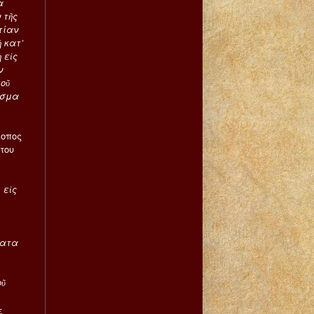
α
 τῆς
τίαν
 κατ’
 εἰς
ν
τοῦ
ισμα
κοπος
του
 εἰς
ματα
οῦ
ε