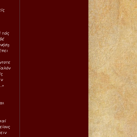
εἴς
ά τάς
 δέ
ονήσῃ
έπει
ντοτε
Καλόν
ῖς
ὲν
.»
και
καί
είους
ύειν