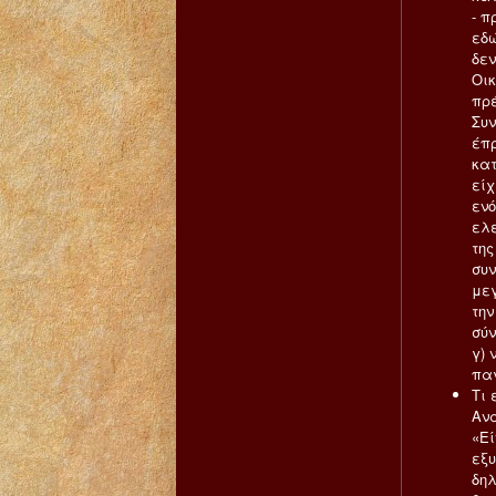
- π
εδώ
δεν
Οικ
πρ
Συν
έπρ
κατ
είχ
ενό
ελε
της
συν
μεγ
την
σύν
γ) 
παγ
Τι 
Ανα
«Εί
εξυ
δηλ