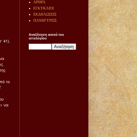
ΑΡΘΡΑ
ΕΓΚΥΚΛΙΟΙ
ΕΚΔΗΛΩΣΕΙΣ
ΠΑΝΗΓΥΡΕΙΣ
Αναζήτηση αυτού του
ιστολογίου
ʹ 41).
να
ας
της
πό το
’
ου
ι να
ί