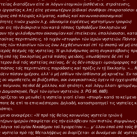
στείας διατάξεων εἴτε ἐκ λόγων ἀτομικῶν (ἀσθένεια, στράτευσις,
 ἐργασίας κ.λπ.) εἴτε γενικωτέρων (εἰδικαί συνθῆκαι ἐπικρατοῦσαι 
ώρας ἀπό πλευρᾶς κλίματος, καθώς καί κοινωνικο-οἰκονομικαί
ρότητες τινῶν χωρῶν λ.χ. ἀδυναμία εὑρέσεως νηστησίμων τροφῶν)
αι εἰς τήν διάκρισιν τῶν κατὰ τόπους Ὀρθοδόξων Ἐκκλησιῶν νά
ουν τήν φιλάνθρωπον οἰκονομίαν καί ἐπιείκειαν, ἀπαλύνουσαι, κατ
 ταύτας περιπτώσεις, τὸ τυχὸν «στυφόν» τῶν ἱερῶν νηστειῶν. Πάντα
ντός τῶν πλαισίων τῶν ὡς ἄνω λεχθέντων καί ἐπί τῷ σκοπῷ νά μή ἀτ
 ἱερός θεσμός τῆς νηστείας. Ἡ φιλάνθρωπος αὕτη συγκατάβασις πρ
θῇ ὑπό τῆς Ἐκκλησίας μετά πάσης φειδοῦς, ὁπωσδήποτε δέ ἐπί τό
στερον διά τάς νηστείας ἐκείνας, δι’ ἅς δέν ὑπάρχει ὁμοιόμορφος πά
 ἁπάσας τάς περιπτώσεις παράδοσις καί πρᾶξις ἐν τῇ Ἐκκλησίᾳ. «... 
ύειν πᾶσαν ἡμέραν, ἀλλ’ ὁ μή ἐσθίων τὸν ἐσθίοντα μὴ κρινέτω. Ἐν το
ς οὐ νομοθετεῖν, οὐ βιάζεσθαι, οὐκ ἀναγκαστικῶς ἄγειν τὸ ἐγχειρισθ
 ποίμνιον, πειθοῖ δὲ μᾶλλον, καὶ ἠπιότητι, καὶ λόγῳ ἅλατι ἠρτυμένῳ.
 Δαμασκηνοῦ, Περί τῶν ἁγίων νηστειῶν, 3. PG 95, 68B).
ορίζεται να μειωθεί η νηστεία γιατί είναι «στυφή» κατά το κείμενο
ποτε δε επί το επιεικέστερον. Δηλαδή, καταστρατηγεί τις νηστείες 
κόπτει.
ίμενο αναφέρει:
«Ἡ πρό τῆς θείας κοινωνίας νηστεία τριῶν ἤ
τέρων ἡμερῶν ἐπαφίεται εἰς τήν εὐλάβειαν τῶν πιστῶν, συμφώνως 
λόγια τοῦ ἁγίου Νικοδήμου τοῦ Ἁγιορείτου «… μ’ ὅλον ὁποῦ ἀπὸ τοὺς θ
 νηστεία πρὸ τῆς Μεταλήψεως οὐ διορίζεται· οἱ δυνάμενοι δὲ νηστε