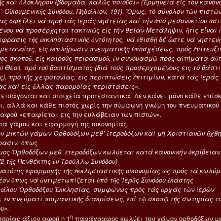
ῆς καὶ ὁλόκληρον ἑβδομάδα, καλῶς ποιοῦσι» (Ἑρμηνεία εἰς τὸν κανόν
τ΄ Οἰκουμενικῆς Συνόδου, Πηδάλιον, 191). Ὅμως, τό σύνολον τῶν πιστῶν
ας ὀφείλει νά τηρῇ τάς ἱεράς νηστείας καί τήν ἀπό μεσονυκτίου ἀσι
νου νά προσέρχηται τακτικῶς εἰς τήν θείαν Μετάληψιν, ἥτις εἶναι ἡ
κφρασις τῆς ἐκκλησιαστικῆς ὀντότητος, νά ἐθισθῇ δέ ὥστε νά νηστεύῃ
ν μετανοίας, εἰς ἐκπλήρωσιν πνευματικῆς ὑποσχέσεως, πρός ἐπίτευξι
ινος σκοποῦ, εἰς καιρούς πειρασμοῦ, ἐν συνδυασμῷ πρός αἰτήματα αὐ
ῦ Θεοῦ, πρό τοῦ βαπτίσματος (διά τούς προσερχομένους εἰς τό βάπτ
ς), πρό τῆς χειροτονίας, εἰς περιπτώσεις ἐπιτιμίων, κατά τάς ἱεράς
ας καί εἰς ἄλλας παρομοίας περιστάσεις»
.
 εισάγονται και στοιχεία προτεσταντικά. Δεν κάνει μόνο κάθε επίσ
ει, αλλά και κάθε πιστός χωρίς την σύμφωνη γνώμη του πνευματικού 
αφού «επαφίεται εις την ευλάβειαν των πιστών».
α γάμου και εφαρμογή της οικονομίας.
ῶν μικτῶν γάμων Ὀρθοδόξων μεθ’ ἑτεροδόξων καί μή Χριστιανῶν ἤχθη
φασιν, ὅπως
μος Ὀρθοδόξων μεθ’ ἑτεροδόξων κωλύεται κατά κανονικήν ἀκρίβειαν
2 τῆς Πενθέκτης ἐν Τρούλλῳ Συνόδου)
υνατότης ἐφαρμογῆς τῆς ἐκκλησιαστικῆς οἰκονομίας ὡς πρός τά κωλύ
έον ὅπως νά ἀντιμετωπίζεται ὑπό τῆς Ἱερᾶς Συνόδου ἑκάστης
άλου Ὀρθοδόξου Ἐκκλησίας, συμφώνως πρός τάς ἀρχάς τῶν ἱερῶν
, ἐν πνεύματι ποιμαντικῆς διακρίσεως, ἐπί τῷ σκοπῷ τῆς σωτηρίας τ
υ».
η
πορίας άξιον αφού η 1
παράγραφος κωλύει τον γάμον ορθοδόξων μ