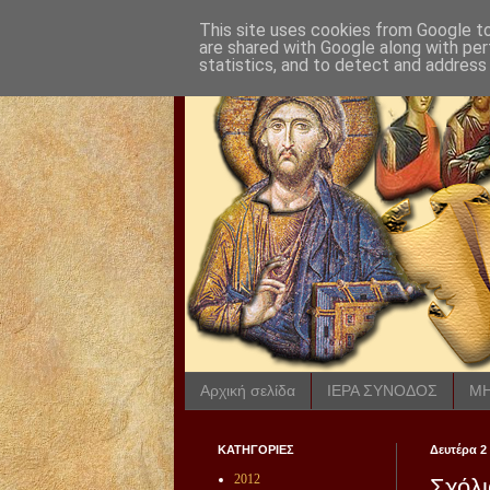
This site uses cookies from Google to 
are shared with Google along with per
statistics, and to detect and address
Αρχική σελίδα
ΙΕΡΑ ΣΥΝΟΔΟΣ
ΜΗ
ΚΑΤΗΓΟΡΙΕΣ
Δευτέρα 2
2012
Σχόλι