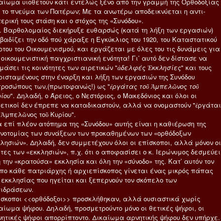
αίωμα υιοθετούν κάτι εντελώς ξένο από την γραμμή της Ορθοδοξίας
 το πνεύμα των Πατέρων; Με τα ανωτέρω αποδεικνύεται η αντι-
ερική τους στάση και ο στόχος της «Συνόδου».
. Βαρθολομαίος διεκήρυξε ευθαρσώς (κατά τη λήξη των εργασιών)
 βαδίζει την οδό πού χάραξε η Εγκύκλιος του 1920, του Καταστατικού
του του Οικουμενισμού, και εργάζεται με όλες του τις δυνάμεις για
 οικουμενιστική παγχριστιανική ενότητα! Γι’ αυτό δεν δίστασε να
μάσει τις κοινότητες των αιρετικών "
ἀδελφές Ἐκκλησίες
" και τους
ισταμένους στην έναρξη και λήξη των εργασιών της Συνόδου
ροσώπους των,(πρωτοφανώς!) ως "
ἐργάτας τοῦ Ἀμπελῶνος τοῦ
ίου
". Δηλαδή, ο Άρειος, ο Νεστόριος, ο Μακεδόνιος και όλοι οι
ετικοί δεν έπρεπε να καταδικαστούν, αλλά να ονομαστούν "ἐργάται
 Ἀμπελῶνος τοῦ Κυρίου".
 επί πλέον ατόπημα της «Συνόδου» αυτής είναι η καθιέρωση της
νοτομίας των συνάξεων των προκαθημένων των «ορθόδοξων
λησιών». Δηλαδή, δεν συμμετέχουν όλοι οι επίσκοποι, αλλά μόνον οι
τες των «εκκλησιών», π.χ. ότι ο αποφασίσει ο κ. Ιερώνυμος δεσμεύει
 την «κρατούσα» εκκλησία και όλη την «σύνοδο» της. Κατ’ αυτόν τον
πο κάθε πατριάρχης ή αρχιεπίσκοπος γίνεται ένας μικρός πάπας
 εκκλησίας που ηγείται και ξεπερνούν τον σκόπελο των
τιδράσεων.
σκοποι <<ορθόδοξοι>> προσκλήθηκαν, αλλά ουσιαστικά χωρίς
αίωμα ψήφου. Δηλαδή, προσμετρούντο μόνο οι θετικές ψήφοι, οι
ητικές ψήφοι απορρίπτοντο. Δικαίωμα αρνητικής ψήφου δεν υπήρχε.