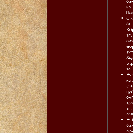
δικ
και
Πατ
Ο κ
ότι
Χάρ
την
ονο
παρ
εκπ
Κυρ
αιρ
τοῦ
Ένα
και
εκκ
ηγέ
όλη
τρό
της
αν
Επί
δικ
αρν