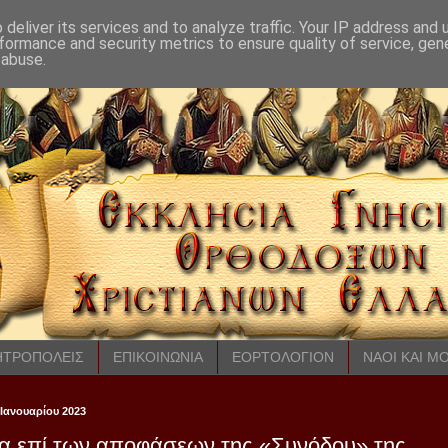
deliver its services and to analyze traffic. Your IP address and
formance and security metrics to ensure quality of service, ge
 abuse.
ΤΡΟΠΟΛΕΙΣ
ΕΠΙΚΟΙΝΩΝΙΑ
ΕΟΡΤΟΛΟΓΙΟΝ
ΝΑΟΙ ΚΑΙ Μ
 Ιανουαρίου 2023
α επί των αποφάσεων της «Συνόδου» της