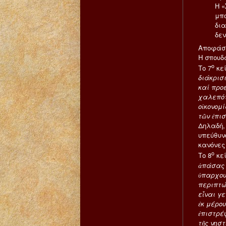
Η «
μπο
δια
δεν
Αποφάσε
Η σπουδα
ο
Το 7
κεί
διάκρισ
καί προέ
χαλεπότ
οἰκονομ
τῶν ἐπι
Δηλαδή,
υπεύθυνο
κανόνες
ο
Το 8
κεί
ἁπάσας 
ὑπαρχου
περιπτώ
εἶναι γε
ἐκ μέρου
ἐπιστρέψ
τῆς νηστ