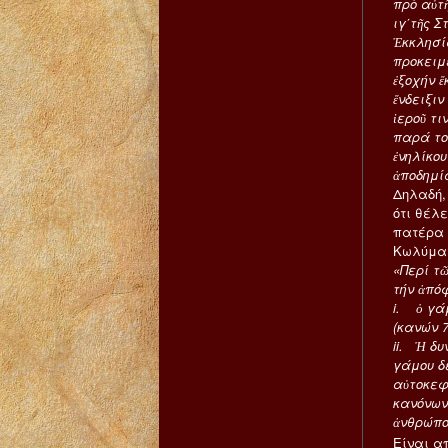
πρὸ αὐτ
ιγ΄τῆς Σ
Ἐκκλησί
προκειμέ
ἐξοχήν ἔ
ἔνδειξι
ἱεροῦ τ
παρά το
ἐνηλίκου
ἀποδημί
Δηλαδή,
ότι θέλ
πατέρα 
Κωλύματ
«Περί τ
τήν ἀπό
i. ὁ γά
(κανών 7
ii. Ἡ δ
γάμου δ
αὐτοκεφ
κανόνων
ἀνθρώπο
Είναι α