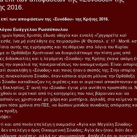
ς 2016.
επί των αποφάσεων της «Συνόδου» της Κρήτης 2016.
ολόγου Ευάγγελου Ρωσσόπουλου
 ημών Ιησούς Χριστός έδωσε οδηγία και εντολή «
Γρηγορεῖτε καὶ
εσθε, ἵνα μὴ εἰσέλθητε εἰς πειρασμὸν
» (Αʹ Θεσσαλ. εʹ 17 - Ματθ. κστ
ίσια αυτής της εγρήγορσης και πειθόμενοι στα λόγια του Κυρίου
με οι Ορθόδοξοι Χριστιανοί να διαφυλάττουμε την πίστη μας από
ες διδασκαλίες και η λεγόμενη «Σύνοδος» της Κρήτης έκανε ακόμη έ
ος την αγκαλιά της πανεραινέσεως του οικουμενισμού. Είναι απορί
ατί συνεκλήθη η «Σύνοδος» και ποιος ήταν ο σκοπός της; Στην ιστορία 
ας συνεκαλούντο Σύνοδοι, όταν κάποια αίρεση μόλυνε την Ορθόδοξη
ι Σύνοδοι καταδίκαζαν τις αιρέσεις και οι αιρετικοί αποκόπτονταν α
 Εκκλησίας. Σ’ αυτή την «Σύνοδο» έγινε μία αντίθετη προσπάθεια. Ν
θούν οι αιρετικοί από τις κατηγορίες που τους βάραιναν και να
αστούν ως χριστιανοί με χάρη και μυστήρια. Δηλαδή, στα κείμενα π
αν τόσα χρόνια στο ΠΣΕ, να δώσουν μανδύα συνοδικής απόφασης κα
υν πράξη.
λήψει:
τί και από ποιόν επελέγη η ονομασία «Αγία και Μεγάλη Σύνοδος»
 δεν επελέγη ο όρος Οικουμενική Σύνοδος; Αγία δεν ήταν, διότι δεν
αδίκασε αιρέσεις, αλλά τις νομιμοποίησε. Απόδειξη ότι οι αιρετικο