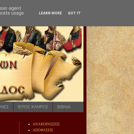
 user-agent
nerate usage
LEARN MORE
GOT IT
ΟΝΕΣ
ΙΕΡΟΣ ΚΛΗΡΟΣ
ΒΙΒΛΙΑ
ΑΝΑΚΟΙΝΩΣΕΙΣ
ΑΠΟΦΑΣΕΙΣ