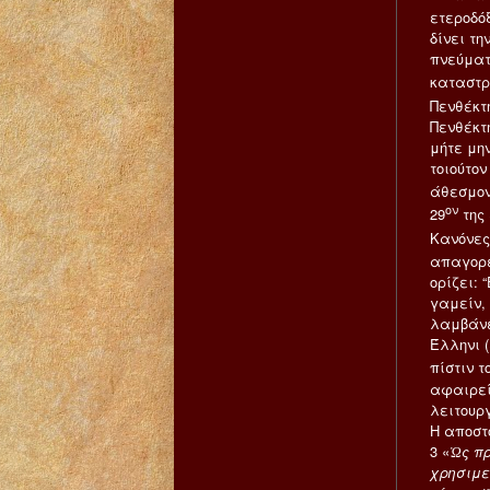
ετεροδόξ
δίνει τη
πνεύματ
καταστρ
Πενθέκτ
Πενθέκτ
μήτε μη
τοιούτον
άθεσμον
ον
29
της 
Κανόνες,
απαγορε
ορίζει:
γαμείν, 
λαμβάνει
Έλληνι 
πίστιν 
αφαιρεί
λειτουρ
H αποστ
3 «
Ὡς πρ
χρησιμε