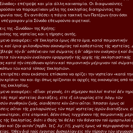
Σύνοδος» επέτρεψε και μία άλλη καινοτομία. Οι διαφωνούντες
ρούσαν να παραμείνουν μέλη της εκκλησίας διατηρώντας την
φωνία τους. Εν αντιθέσει η πάγια τακτική των Πατέρων ήταν όσοι
 υπέγραφαν μία Σύνοδο εθεωρούντο αιρετικοί.
ις της «Συνόδου» της Κρήτης:
ιότης της νηστείας και η τήρησις αυτής.
μενο αναφέρει: «
Ἡ Ἐκκλησία ὅμως ἔθετο ἅμα, κατά ποιμαντικήν
ιν, καί ὅρια φιλανθρώπου οἰκονομίας τοῦ καθεστῶτος τῆς νηστείας. 
βλεψε τήν δι’ ἀσθένειαν τοῦ σώματος ἤ δι’ ἀδήριτον ἀνάγκην ἤ καί δι
ητα τῶν καιρῶν ἀνάλογον ἐφαρμογήν τῆς ἀρχῆς τῆς ἐκκλησιαστικῆς
ίας κατά τήν ὑπεύθυνον κρίσιν καί ποιμαντικήν μέριμναν τοῦ σώματ
σκόπων τῶν κατά τόπους Ἐκκλησιῶν
».
 επιτρέπει στον εκάστοτε επίσκοπο να ορίζει την νηστείαν «κατά την
ν κρίσιν» του και όχι όπως ορίζονται οι αρχές της οικονομίας από το
 της εκκλησίας.
μενο αναφέρει: «
Εἶναι γεγονός, ὅτι σήμερον πολλοί πιστοί δέν τηρ
τάς περί νηστείας διατάξεις, εἴτε ἐξ ὀλιγωρίας εἴτε λόγῳ τῶν
σῶν συνθηκῶν ζωῆς, οἱαιδήποτε κἄν ὦσιν αὗται. Ἅπασαι ὅμως αἱ
σεις αὗται τῆς χαλαρώσεως τῶν περί νηστείας ἱερῶν διατάξεων, ε
νικώτεραι, εἴτε ἀτομικαί, δέον ὅπως τυγχάνουν τῆς ποιμαντικῆς μερ
ς τῆς Ἐκκλησίας, διότι ὁ Θεός “οὐ θέλει τόν θάνατον τοῦ ἁμαρτωλοῦ 
αι καὶ ζῆν αὐτόν” (πρβλ. Ἰεζ. λγ΄,11), χωρίς ὅμως νά περιφρονῆται ἡ
είας. Ὅθεν διά τούς ἔχοντας δυσκολίαν εἰς τήν τήρησιν τῶν ἰσχυουσ