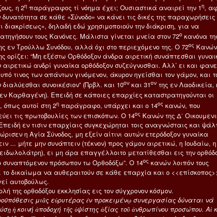
η
η
ους, η 2
παράγραφος τί νόημα έχει; Ουσιαστικά αναιρεί την 1
, α
ν δυνατότητα σε κάθε «Σύνοδο» να κάνει τις δικές της παραχωρήσεις
ι διακρίσεως», δηλαδή εδώ χρησιμοποιούν την διάκριση, για να
ο
ατηγήσουν τους Κανόνες. Μάλιστα γίνεται μνεία στον 72
κανόνα τη
ος
ης εν Τρούλλω Συνόδου, αλλά όχι στο περιεχόμενο της. Ο 72
Κανών
ης ορίζει: “Μη εξέστω Ορθόδοξον άνδρα αιρετική συνάπτεσθαι γυναικ
ν αιρετικώ ανδρί γυναίκα ορθόδοξον συζεύγνυσθαι. Αλλ’ ει και φανεί
 υπό τινος των απάντων γινόμενον, άκυρον ηγείσθαι τον γάμον, και τ
ον
ον
 διαλύεσθαι συνοικέσιον” (Πρβλ. και 10
και 31
της εν Λαοδικεία, 
εν Καρθαγένη). Επειδή σε κάποιες επαρχίες καταστρατηγούνται οι
η
ος
 όπως αυτοί στη 2
παράγραφο, υπάρχει και ο 14
κανών, που
ος
ύει τις πρωτοβουλίες των επισκόπων. Ο 14
Κανών της Δ΄ Οικουμενι
 “Επειδή εν τισιν επαρχίαις συγκεχώρηται τοις αναγνώσταις και ψάλ
ώρισεν η Αγία Σύνοδος, μη εξείν αίτινι αυτών ετερόδοξον γυναίκα
ν ... μήτε μην συνάπτειν (τέκνον) προς γάμον αιρετικώ, η Ιουδαίω, η
(ειδωλολάτρη), ει μη άρα επαγγέλλοιτο μετατίθεσθαι εις την ορθόδ
ος
το συναπτόμενον πρόσωπον τω Ορθοδόξω”. Ο 14
κανών λοιπόν τους
 το δικαίωμα να αυθεραιτούν σε κάθε επαρχία και ο <<επίσκοπος>
γεί αυτοβούλως.
ολή της ορθοδόξου εκκλησίας εις τον σύγχρονον κόσμον.
οϋπόθεσις μιᾶς εὐρυτέρας ἐν προκειμένῳ συνεργασίας δύναται νά
ύσῃ ἡ κοινή ἀποδοχή τῆς ὑψίστης ἀξίας τοῦ ἀνθρωπίνου προσώπου. Αἱ