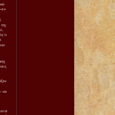
φού
 «εν
ς
 της
ί,
η τι
ο
και
κής
ταις
οξον
> να
 κατά