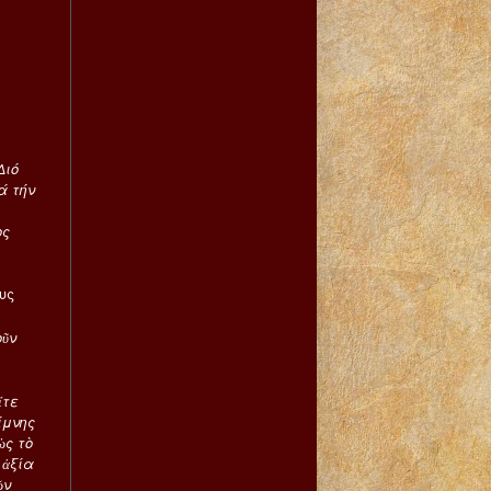
Διό
ά τήν
ος
υς
οῦν
ἴτε
ίμνης
ὡς τὸ
 ἀξία
ῶν