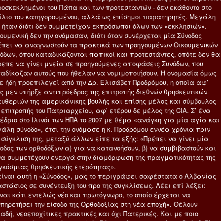
ροσκεκλημένοι του Πάπα και των προτεσταντών - δεν εκάθοντο στο
λιο του κατηγορουμένου, αλλά ως επίσημοι παρατηρητές. Μεγάλη
 ήταν διότι δεν συμμετείχαν εκπρόσωποι όλων των «εκκλησιών».
ουμενική δεν την ονόμασαν, διότι όταν συνέρχεται μία Σύνοδος
έπει να αναγνωστούν τα πρακτικά των προηγουμένων Οικουμενικών
όδων, όπου καταδικάζονται παπικοί και προτεστάντες, οπότε δεν θα
επε να γίνει μνεία σε προηγούμενες αποφάσεις Συνόδων, που
αδίκαζαν αυτούς που ήθελαν να νομιμοποιήσουν. Η ονομασία όμως
ε ήδη προεπιλεγεί από την Δρ. Ελισάβετ Προδρόμου, η οποία αφ’
ς μεν υπήρξε αντιπρόεδρος της επιτροπής διεθνών θρησκευτικών
υθεριών της αμερικάνικης βουλής και επίσης μέλος και σύμβουλος
 επιτροπής του Πατριαρχείου, αφ’ ετέρου δε μέλος της CIA. Σ’ ένα
έδριο στο Ιλινόι των ΗΠΑ το 2007 με θέμα «ανάγκη για μία αγία και
άλη σύνοδο», έτσι την ονόμασε η κ. Προδρόμου εννέα χρόνια πριν
 σύγκλιση της, μεταξύ άλλων είπε τα εξής: «Πρέπει να γίνει μία
οδος των ορθοδόξων α) για να κατανοήσουν, β) να συμβιβαστούν και
να συμμετέχουν ενεργά στην διαμόρφωση της πραγματικότητας της
κόσμιας θρησκευτικής ετερότητας».
είναι αυτή η «Σύνοδος», μας το περιγράφει σαφέστατα ο Αλβανίας
στάσιος σε συνέντευξη του προ της συγκλίσεως. Λέει επί λέξει:
ναι κάτι εντελώς νέο και πρωτόγνωρο, το οποίο έρχεται να
πηρετήσει την είσοδο της Ορθοδοξίας στη νέα εποχή». Θέλουν
αδή, νεοεποχίτικες πρακτικές και όχι Πατερικές. Και με ποιο