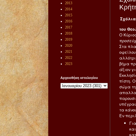
2013
Κρήτη
2014
2015
Σχόλια 
2016
2017
του Θε
2018
Ο Κύριος
2019
προσεύχ
Στα πλα
2020
οφείλου
2021
αλλότρι
2022
βήμα πρ
2023
άξιον γι
Εκκλησί
Αρχειοθήκη ιστολογίου
πίστη. Ο
σώμα της
απαλλαχ
παρουσι
υπέγραφ
τα κάνο
Εν περι
Για
και
κατ