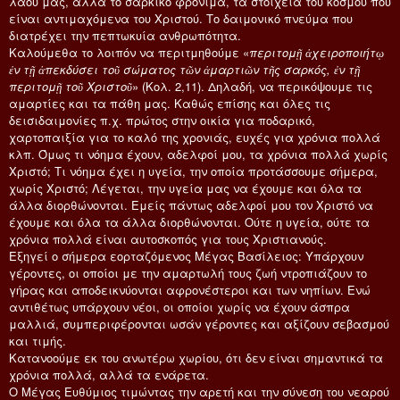
λαού μας, αλλά το σαρκικό φρόνιμα, τα στοιχεία του κόσμου που
είναι αντιμαχόμενα του Χριστού. Το δαιμονικό πνεύμα που
διατρέχει την πεπτωκυία ανθρωπότητα.
Καλούμεθα το λοιπόν να περιτμηθούμε «
περιτομῇ ἀχειροποιήτῳ
ἐν τῇ ἀπεκδύσει τοῦ σώματος τῶν ἁμαρτιῶν τῆς σαρκός, ἐν τῇ
περιτομῇ τοῦ Χριστοῦ
» (Κολ. 2,11). Δηλαδή, να περικόψουμε τις
αμαρτίες και τα πάθη μας. Καθώς επίσης και όλες τις
δεισιδαιμονίες π.χ. πρώτος στην οικία για ποδαρικό,
χαρτοπαιξία για το καλό της χρονιάς, ευχές για χρόνια πολλά
κλπ. Όμως τι νόημα έχουν, αδελφοί μου, τα χρόνια πολλά χωρίς
Χριστό; Τι νόημα έχει η υγεία, την οποία προτάσσουμε σήμερα,
χωρίς Χριστό; Λέγεται, την υγεία μας να έχουμε και όλα τα
άλλα διορθώνονται. Εμείς πάντως αδελφοί μου τον Χριστό να
έχουμε και όλα τα άλλα διορθώνονται. Ούτε η υγεία, ούτε τα
χρόνια πολλά είναι αυτοσκοπός για τους Χριστιανούς.
Εξηγεί ο σήμερα εορταζόμενος Μέγας Βασίλειος: Υπάρχουν
γέροντες, οι οποίοι με την αμαρτωλή τους ζωή ντροπιάζουν το
γήρας και αποδεικνύονται αφρονέστεροι και των νηπίων. Ενώ
αντιθέτως υπάρχουν νέοι, οι οποίοι χωρίς να έχουν άσπρα
μαλλιά, συμπεριφέρονται ωσάν γέροντες και αξίζουν σεβασμού
και τιμής.
Κατανοούμε εκ του ανωτέρω χωρίου, ότι δεν είναι σημαντικά τα
χρόνια πολλά, αλλά τα ενάρετα.
Ο Μέγας Ευθύμιος τιμώντας την αρετή και την σύνεση του νεαρού