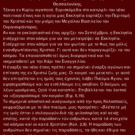
Θεσσαλονίκης.
Τέκνα εν Κυρίω αγαπητά. Ευρισκόμεθα στο κατώφλι του νέου
πολιτικού έτους και η αγία μας Εκκλησία εορτάζει την Περιτομή
του Χριστού και την μνήμη του Μεγάλου Βασιλείου του
Ουρανοφάντορος.
Αν και το εκκλησιαστικό έτος αρχίζει τον Σεπτέμβριο, η Εκκλησία
εισέρχεται στον κόσμο για να τον μετατρέψει σε Εκκλησία.
Εισέρχεται στον κόσμο για να τον φωτίσει με το Φως του μόλις
ενανθρωπίσαντος Χριστού. Γι αυτό και δεν παραγνωρίζει τα του
κόσμου. Τα επανατοποθετεί όμως διαφορετικά και τα
νοηματοδοτεί με την Χάρι του Ευαγγελίου.
Η έναρξη του νέου έτους πρέπει να σημαίνει έναρξη αγώνων και
επίταση της εν Χριστώ ζωής μας. Οι καιροί «οὐ μενετοί», γι αυτό
δεν επιτρέπεται εις ημάς τους έχοντας λάβει Πνεύμα Άγιον, να
εφησυχασθούμε και να εισέλθουμε εις ακηδίαν. Ο δαίμων, ως
λέων ωρυόμενος, ζητά τίνα καταπίει. Επιβάλλεται του λοιπού
να «
ἐξαγοράσουμε τόν καιρόν
» (Εφ. 5,16).
Το σημερινό αποστολικό ανάγνωσμα από την προς Κολοσσαείς,
εκφραζόμενο με το ίδιο πνεύμα, μας προτρέπει: «
Βλέπετε μή
τις ὑμᾶς ἔσται ὁ συλαγωγῶν διὰ τῆς φιλοσοφίας καὶ κενῆς
ἀπάτης, κατὰ τὴν παράδοσιν τῶν ἀνθρώπων, κατὰ τὰ στοιχεῖα
τοῦ κόσμου καὶ οὐ κατὰ Χριστόν
» (Κολ. 2,8). Η παράδοση των
ανθρώπων δεν σημαίνει τις παραδόσεις, τα ήθη και έθιμα του