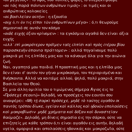
«
οὐ τὰς παρὰ πάντων ἀνθρώπων τιμάς
» : οι τιμές και οι
ανθρώπινες κολακείες
«
οὐ βασιλείαν αὐτήν
» : η εξουσία
«
οὐχ ὅ,τι ἄν τις εἴποι τῶν ἀνθρωπίνων μέγα
» : ό,τι θεωρούμε
σημαντικό σε αυτόν τον κόσμο
«
οὐδὲ εὐχῆς ἄξιον κρίνομεν
» : τα εγκόσμια αγαθά δεν είναι άξια
ευχής
«
ἀλλ᾿ ἐπὶ μακρότερον πρόϊμεν ταῖς ἐλπίσι καὶ πρὸς ἑτέρου βίου
παρασκευὴν ἅπαντα πράττομεν
» : αλλά πηγαίνουμε πολὺ
μακριὰ με τις ελπίδες μας και τα κάνουμε όλα για την αιώνια
ζωή.
Ναι, αγαπητά μου παιδιά. Η προοπτική μας και η ελπίδα μας
δεν είναι σ’ αυτόν τον γήινο μικρόκοσμο, τον περιορισμένο και
θνήσκοντα. Αλλά να κοιτάμε αλλού, ψηλά, πολύ μακριά, στην
Βασιλεία του Θεού.
Σε μια άλλη ομιλία του ο τιμώμενος σήμερα Άγιος εις το
«
Πρόσεχε σεαυτῷ
» δηλαδή, να προσέχεις τον εαυτόν σου
αναφέρει: «
Μὴ τῇ σαρκὶ πρόσεχε, μηδὲ τὸ ταύτης ἀγαθὸν ἐκ
παντὸς τρόπου δίωκε, ὑγείαν καὶ κάλλος καὶ ἡδονῶν ἀπολαύσεις
καὶ μακροβίωσιν· μηδὲ χρήματα καὶ δόξαν καὶ δυναστείαν
θαύμαζε
». Δηλαδή, μη δίνεις σημασία εις την σάρκα, ούτε να
επιζητείς με κάθε τρόπον ό,τι είναι αγαθόν εις αυτήν, δηλαδή
υγεία, ομορφιά και απολαύσεις ηδονικάς και μακροζωΐα, ούτε