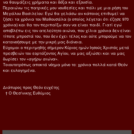
να θαυμάζεις χρήματα και δόξα και εξουσία.
Περαιώνω τις πατρικές μου νουθεσίες και πάλι με μια ρήση του
Μεγάλου Βασιλείου: Εγώ θα γελάσω αν κάποιος επιθυμεί να
ζήσει τα χρόνια του Μαθουσάλα (ο οποίος λέγεται ότι έζησε 970
χρόνια) και θα τον περιπαίξω σαν να είναι παιδί. Γιατί εγώ
αποβλέπω εις τον ατελεύτητο αιώνα, που χίλια χρόνια δεν είναι
τίποτε μπροστά του, που δεν έχει τέλος και ούτε μπορούμε να τον
κατανοήσουμε με την μικρή μας διάνοια.
Εύχομαι ο περιτμηθής σήμερον Κύριος ημών Ιησούς Χριστός μετά
πρεσβειών του εορτάζοντος Αγίου, να μας αξιώσει και να μας
δωρίσει τον «
αγήρω αιώνα
».
Τοιουτοτρόπως αποκτά νόημα μόνο το: χρόνια πολλά κατά Θεόν
και ευλογημένα.
Διάπυρος προς Θεόν ευχέτης
† Ο Θεσ/νικης Ευθύμιος