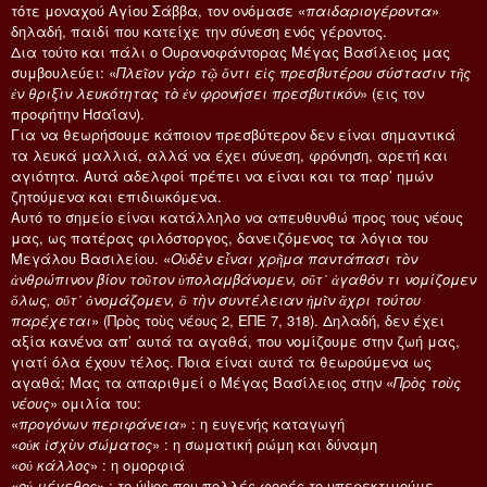
τότε μοναχού Αγίου Σάββα, τον ονόμασε «
παιδαριογέροντα
»
δηλαδή, παιδί που κατείχε την σύνεση ενός γέροντος.
Δια τούτο και πάλι ο Ουρανοφάντορας Μέγας Βασίλειος μας
συμβουλεύει: «
Πλεῖον γὰρ τῷ ὄντι εἰς πρεσβυτέρου σύστασιν τῆς
ἐν θριξὶν λευκότητας τὸ ἐν φρονήσει πρεσβυτικόν
» (εις τον
προφήτην Ησαΐαν).
Για να θεωρήσουμε κάποιον πρεσβύτερον δεν είναι σημαντικά
τα λευκά μαλλιά, αλλά να έχει σύνεση, φρόνηση, αρετή και
αγιότητα. Αυτά αδελφοί πρέπει να είναι και τα παρ’ ημών
ζητούμενα και επιδιωκόμενα.
Αυτό το σημείο είναι κατάλληλο να απευθυνθώ προς τους νέους
μας, ως πατέρας φιλόστοργος, δανειζόμενος τα λόγια του
Μεγάλου Βασιλείου. «
Οὐδὲν εἶναι χρῆμα παντάπασι τὸν
ἀνθρώπινον βίον τοῦτον ὑπολαμβάνομεν, οὔτ᾿ ἀγαθόν τι νομίζομεν
ὅλως, οὔτ᾿ ὀνομάζομεν, ὃ τὴν συντέλειαν ἡμῖν ἄχρι τούτου
παρέχεται
» (Πρὸς τοὺς νέους 2, ΕΠΕ 7, 318). Δηλαδή, δεν έχει
αξία κανένα απ’ αυτά τα αγαθά, που νομίζουμε στην ζωή μας,
γιατί όλα έχουν τέλος. Ποια είναι αυτά τα θεωρούμενα ως
αγαθά; Μας τα απαριθμεί ο Μέγας Βασίλειος στην «
Πρὸς τοὺς
νέους
» ομιλία του:
«
προγόνων περιφάνεια
» : η ευγενής καταγωγή
«
οὐκ ἰσχὺν σώματος
» : η σωματική ρώμη και δύναμη
«
οὐ κάλλος
» : η ομορφιά
«
οὐ μέγεθος
» : το ύψος που πολλές φορές το υπερεκτιμούμε