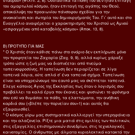
σταυρού» (Φιλιπ. 2, 8). Ουσιαστικά τα Πάθη Του δεν ήταν επιταγή
του αμαρτωλού κόσμου, ήταν επιταγή της αγάπης του Θεού,
αποκάλυψη του προαιωνίου πάνσοφου σχεδίου για την
ανακαίνιση και σωτηρία του δημιουργήματός Του. Γι’ αυτό και στο
Ευαγγέλιο αναφέρεται ο χαρακτηρισμός του Χριστού ως Αμνού
«εσφαγμένου από καταβολής κόσμου» (Αποκ. 13, 8).
Β) ΠΡΟΤΥΠΟ ΓΙΑ ΜΑΣ
* Ο Χριστός όταν κάθισε πάνω στο ονάριο δεν εκπλήρωσε μόνο
την προφητεία του Ζαχαρία (Ζαχ. 9, 9), αλλά κυρίως χάραξε
τρόπο ώστε η ζωή μας να διαπνέεται από πνεύμα
ταπεινοφροσύνης. Η ταπείνωση δεν περιορίζεται σε λίγα
ταπεινά λόγια, ούτε απλά σ’ ένα ταπεινό σχήμα. Ταπείνωση
είναι να υποχρεώνουμε τον εαυτό μας να σκέπτεται ταπεινά.
Έλεγε κάποιος Άγιος της Εκκλησίας πως όταν ο λογισμός σου
προβάλλει τα καλά έργα που έκανες και φυσιώνει το φρόνημα
σου εσύ να θυμάσαι τα πάθη, τα ελαττώματα, την ανήθικη
καρδιά σου («βλέπε την πορνείαν σου»1) και αυτός θα
εξαφανισθεί.
* Ο κόσμος γύρω μας συστηματικά καλλιεργεί την υπερηφάνεια
και την αλαζονεία. Ρίξτε μια ματιά στις ομιλίες των πολιτικών,
στις εξαγγελίες επιστημονικών συνεδρίων, στις τεχνολογικές
καινοτομίες. Ο άνθρωπος με άλματα κυριολεκτικά κατακτά την