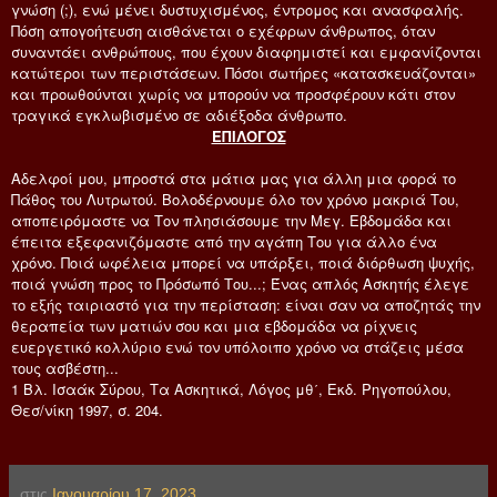
γνώση (;), ενώ μένει δυστυχισμένος, έντρομος και ανασφαλής.
Πόση απογοήτευση αισθάνεται ο εχέφρων άνθρωπος, όταν
συναντάει ανθρώπους, που έχουν διαφημιστεί και εμφανίζονται
κατώτεροι των περιστάσεων. Πόσοι σωτήρες «κατασκευάζονται»
και προωθούνται χωρίς να μπορούν να προσφέρουν κάτι στον
τραγικά εγκλωβισμένο σε αδιέξοδα άνθρωπο.
ΕΠΙΛΟΓΟΣ
Αδελφοί μου, μπροστά στα μάτια μας για άλλη μια φορά το
Πάθος του Λυτρωτού. Βολοδέρνουμε όλο τον χρόνο μακριά Του,
αποπειρόμαστε να Τον πλησιάσουμε την Μεγ. Εβδομάδα και
έπειτα εξεφανιζόμαστε από την αγάπη Του για άλλο ένα
χρόνο. Ποιά ωφέλεια μπορεί να υπάρξει, ποιά διόρθωση ψυχής,
ποιά γνώση προς το Πρόσωπό Του...; Ένας απλός Ασκητής έλεγε
το εξής ταιριαστό για την περίσταση: είναι σαν να αποζητάς την
θεραπεία των ματιών σου και μια εβδομάδα να ρίχνεις
ευεργετικό κολλύριο ενώ τον υπόλοιπο χρόνο να στάζεις μέσα
τους ασβέστη...
1 Βλ. Ισαάκ Σύρου, Τα Ασκητικά, Λόγος μθ΄, Εκδ. Ρηγοπούλου,
Θεσ/νίκη 1997, σ. 204.
στις
Ιανουαρίου 17, 2023