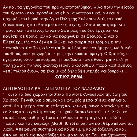
Αν και τα γεγονότα που πραγματοποιήθηκαν λίγο πριν την είσοδο
του Χριστού στα Ιεροσόλυμα είναι συνταρακτικά, αν και ο
ερχομός του Ιησού στην Αγία Πόλη της Σιών συνοδεύεται από
ζητωκραυγές και θριαμβευτικές ιαχές, ο Χριστός παραμένει
πράος και ταπεινός. Είναι ο Σωτήρας που δεν έρχεται να
καθίσει σε θρόνο, αλλά να καρφωθεί σε Σταυρό. Είναι ο
Ελευθερωτής που δεν επιδιώκει να σκορπίσει τρόμο με την
παντοδυναμία Του, αλλά επιθυμεί ήρεμος και ήμερος, ως Αμνός
του Θεού, να προχωρήσει προς την εκούσιο σφαγή. Ο Χριστός, ο
ηγεμόνας όλου του κόσμου, η προσδοκία των εθνών, μπήκε στην
πόλη χωρίς πλήθος φανταχτερών ακολούθων, παρά καθισμένος
«επί πώλου όνου», σε ένα μικρό δηλαδή ευτελές γαϊδουράκι...
ΚΥΡΙΩΣ ΘΕΜΑ
Α) Η ΠΡΑΟΤΗΤΑ ΚΑΙ ΤΑΠΕΙΝΩΤΗΤΑ ΤΟΥ ΝΑΖΩΡΑΙΟΥ
* Τούτα τα δύο χαρακτηριστικά πάντοτε συνόδευαν την ζωή του
Χριστού. Γεννήθηκε άσημος και φτωχός μέσα σ’ ένα σπήλαιο,
από μία μητέρα άσημη επίσης και φτωχή, συναναστράφηκε με
απλούς και αγράμματους φτωχούς βιοπαλαιστές, εξέλεξε απ’
αυτούς τους μαθητές Του και αθόρυβα «περιήγεν τας πόλεις
πάσας και τας κώμας» (Ματθ. 9, 35) κηρύττων και θεραπεύων τον
λαόν. Απέφευγε συστηματικά κάθε τιμή, κάθε δοξολογία και
έπαινο μετά τις παράδοξες θαυματουργίες Του, επιζητώντας