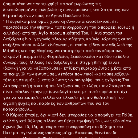
έρημο τόπο να προσευχηθεί παραθεωρώντας τις
δικαιολογημένες εκδηλώσεις ευγνωμοσύνης και λατρείας των
θεραπευμένων προς το Άγιον Πρόσωπο Του.
* Η συγκεκριμένη όμως χρονική συγκυρία αναδεικνύει έτι
περισσότερο την υψοποιώ ταπεινοφροσύνη που απορρέει (ούτως ή
αλλέως) από την Αγία προσωπικότητά Του. Η Ανάσταση του
Λαζάρου είναι γεγονός αδιαμφισβήτητο, καθώς μάρτυρες αυτού
υπήρξαν τόσοι πολλοί άνθρωποι, οι οποίοι είδαν τον αδελφό της
Μάρθας και της Μαρίας, να επιστρέφει από τον κόσμο των
νεκρών! Γραμματείς, Φαρισαίοι, Σαδδουκαίοι και όλο το δόλιο
συνάφι τους. Ο λαός Τον δοξολογεί, η στιγμή (timing) είναι
ιδανική για να «εξαπολύσει» επίθεση κυριαρχώντας μέσα από
το παιχνίδι των εντυπώσεων (πόσοι πολιτικοί «κατασκευάζουν»
τέτοιες στιγμές...), απειλώντας να συντρίψει τους εχθρούς Του.
Διαφορετική η τακτική του Ναζωραίου, επιλέγει τον Σταυρό που
είναι «όπλον ειρήνης» (υμνολογία) και με αυτό πορεύεται όχι
για να κατακτήσει, αλλά να ελκύσει με την θυσιαστική Του
αγάπη ψυχές και καρδιές των ανθρώπων που θα Τον
κατανοήσουν...
* Ο Κύριος έπαθε, όχι γιατί δεν μπορούσε να αποφύγει τα Πάθη,
αλλά γιατί θέλησε ο Ίδιος να θέσει την ψυχή Του, «ως εξουσίαν
έχων» (Ιω. 10, 18), με άκρα ταπεινοφροσύνη στο θέλημα του
Πατέρα, «γενόμενος υπήκοος μέχρι θανάτου, θανάτου δε