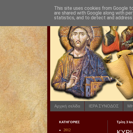
This site uses cookies from Google to 
are shared with Google along with per
statistics, and to detect and address
Αρχική σελίδα
ΙΕΡΑ ΣΥΝΟΔΟΣ
ΜΗ
ΚΑΤΗΓΟΡΙΕΣ
Τρίτη 3 Ι
2012
ΚΥΡΙ