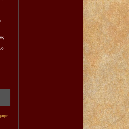
ι
ούς
νο
άρτηση