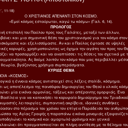
΄, 11-18)
Ο ΧΡΙΣΤΙΑΝΟΣ ΑΠΕΝΑΝΤΙ ΣΤΟΝ ΚΟΣΜΟ.
«Εμοί κόσμος εσταύρωται, καγώ τω κόσμω» (Γαλ. 6, 14).
ΠΡΟΛΟΓΟΣ
ινή επιστολή του Παύλου προς τους Γαλάτες, μεταξύ των άλλων,
βάνει και μια σημαντική θέση του χριστιανισμού για τον κόσμο στον
ρισκόμαστε και εξελισσόμαστε. Αν και ο Παύλος έφτασε σε υψηλές
ικές κορυφές, χρησιμοποιώντας ως όχημα την αγάπη του προς τον Θε
τάζει να προσαρμόζει και να αναπτύσσει τις θέσεις του σχετικά με 
ραγματικότητα. Ας δούμε λοιπόν τον κόσμο που μας περιβάλλει μέσ
ν θεωρία, βγάζοντας χρήσιμα συμπεράσματα.
ΚΥΡΙΩΣ ΘΕΜΑ
ΝΟΙΑ «ΚΟΣΜΟΣ»
ογικά η έννοια κόσμος αντιστοιχεί στις λέξεις στολίδι, κόσμημα.
ι ως αποτέλεσμα της πανσόφου δημιουργίας του Θεού ο υλικός κόσμ
ρώνει μία εικόνα αρμονίας, τάξεως και απέραντης ομορφιάς. Ένα
 Βασίλειο για να κατοικήσει το κορυφαίο δημιούργημα του Τριαδικού
αυμαστές λειτουργίες, συμπαντική ακρίβεια, ιδανικές συνθήκες
ύασαν στο πέρασμα του χρόνου τον επίγειο Παράδεισο του ανθρώπο
γλώσσα της Αγίας Γραφής η παραπάνω εικόνα μονομιάς εξαφανίζετ
 υποδηλώνει το κοσμικό και αμαρτωλό φρόνημα και γενικά
λαιώνει ότι πραγματοποιείται σε πλήρη αντίθεση με το θέλημα το