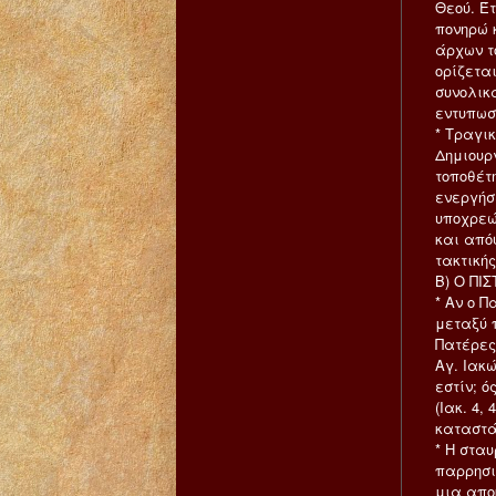
Θεού. Έ
πονηρώ κ
άρχων το
ορίζετα
συνολικ
εντυπωσ
* Τραγι
Δημιουρ
τοποθέτ
ενεργήσ
υποχρεώ
και από
τακτικής
Β) Ο ΠΙ
* Αν ο 
μεταξύ 
Πατέρες
Αγ. Ιακώ
εστίν; ό
(Ιακ. 4,
καταστά
* Η σταυ
παρρησι
μια απο