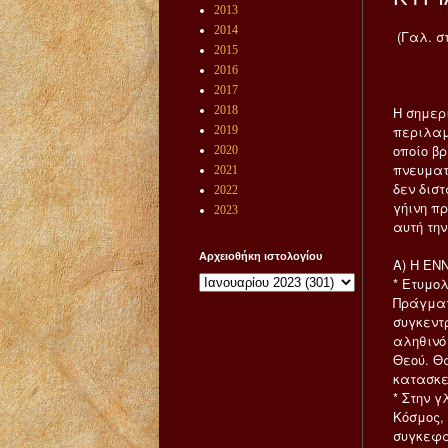
2013
2014
(Γαλ. στ
2015
2016
2017
2018
Η σημερ
περιλαμ
2019
οποίο β
2020
πνευματ
2021
δεν δισ
2022
γήινη π
2023
αυτή τη
Αρχειοθήκη ιστολογίου
Α) Η ΕΝ
* Ετυμολ
Πράγματ
συγκεντ
αληθινό
Θεού. Θ
κατασκε
* Στην 
Κόσμος,
συγκεφα