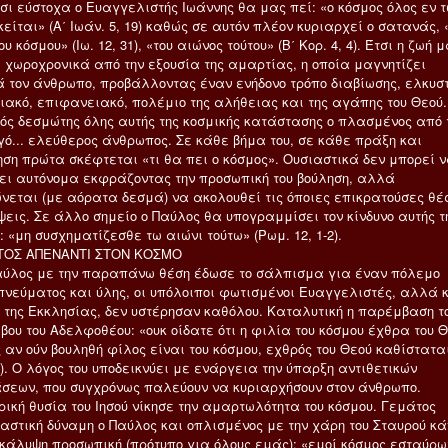
τσι εύστοχα ο Ευαγγελιστής Ιωάννης θα μας πεί: «ο κόσμος όλος εν 
είται» (Α΄ Ιωάν. 5, 19) καθώς σε αυτόν πλέον κυριαρχεί ο σατανάς, 
υ κόσμου» (Ιω. 12, 31), «του αιώνος τούτου» (Β΄ Κορ. 4, 4). Έτσι η ζωή 
ι χωροχρονικά από την εξουσία της αμαρτίας, η οποία μαγνητίζει
ά τον άνθρωπο, προβάλλοντας έναν ενήδονο τρόπο διαβίωσης, ελκυστ
ιακό, επιφανειακό, πολέμιο της αλήθειας και της αγάπης του Θεού.
κός δεσμώτης όλης αυτής της κοσμικής κατάστασης ο πλασμένος από 
γό... ελεύθερος άνθρωπος. Σε κάθε βήμα του, σε κάθε πράξη και
ηση πρώτα σκέφτεται «τι θα πει ο κόσμος». Ουσιαστικά δεν μπορεί 
ει αυτόνομα εκφράζοντας την προσωπική του βούληση, αλλά
νεται (με αόρατα δεσμά) να ακολουθεί τις όποιες επικρατούσες θέ
ψεις. Σε άλλο σημείο ο Παύλος θα υπογραμμίσει τον κίνδυνο αυτής τ
: «μη συσχηματίζεσθε τω αιώνι τούτω» (Ρωμ. 12, 1-2).
ΣΤΟΣ ΑΠΕΝΑΝΤΙ ΣΤΟΝ ΚΟΣΜΟ
Παύλος με την παραπάνω θέση έδωσε το σάλπισμα για έναν πόλεμο
πνεύματος και ύλης, οι υπόλοιποι φωτισμένοι Ευαγγελιστές, αλλά 
 της Εκκλησίας, δεν υστέρησαν καθόλου. Καταλυτική η παρέμβαση τ
βου του Αδελφοθέου: «ουκ οίδατε ότι η φιλία του κόσμου έχθρα του 
ς αν ούν βουληθή φίλος είναι του κόσμου, εχθρός του Θεού καθίστατα
 4). Ο λόγος του υποδεικνύει με ενάργεια την ύπαρξη αντιθετικών
σεων, που συγχρόνως παλεύουν να κυριαρχήσουν στον άνθρωπο.
ρική θυσία του Ιησού νίκησε την αμαρτωλότητα του κόσμου. Γεμάτος
αστική δύναμη ο Παύλος και οπλισμένος με την χάρη του Σταυρού κά
κάλυψη προσωπική (πρότυπο για όλους εμάς): «εμοί κόσμος εσταύρω