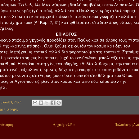
 κόσμω» (Γαλ. 6, 14). Μια νέκρωση διπλή συμβαίνει στον Απόστολο. Ο
ύρω του νεκρός (γι’ αυτόν), αλλά και ο Παύλος νεκρός (αδιάφορος)
ί του. Στέκεται κυριαρχικά πάνω σε αυτόν αφού γνωρίζει καλά ότι
 το σχήμα του» (Α΄ Κορ. 7, 31) και φθείρεται σταδιακά ως υλικός κα
μένος.
ΕΠΙΛΟΓΟΣ
ροαναστάσιμο γεγονός προσδίδει στον Παύλο και σε όλους τους πιστ
 της «καινής κτίσης». Όλοι ζούμε σε αυτόν τον κόσμο και δεν τον
στε. Μετέχουμε τοπικά αλλά διαφοροποιούμαστε τροπικά. Ζητούμε
ί η κατάσταση εκείνη όπου η ψυχή του ανθρώπου μπολιάζεται με την
υ Θεού. Η αγάπη αυτή γίνεται οδηγός, «Λυδία λίθος» με την οποία ο
ριστιανός αξιολογεί, κρίνει, δέχεται, απορρίπτει τα «προϊόντα» του
ούτου μένοντας σταθερός (όσο είναι εφικτό) στο θέλημα του Θεού.
 μας οι Άγιοι που έζησαν στον κόσμο και από εδώ κέρδισαν την
ητα.
αρίου 03, 2023
016
,
ΑΡΘΡΑ
ανάρτηση
Αρχική σελίδα
Παλαιότερη Αν