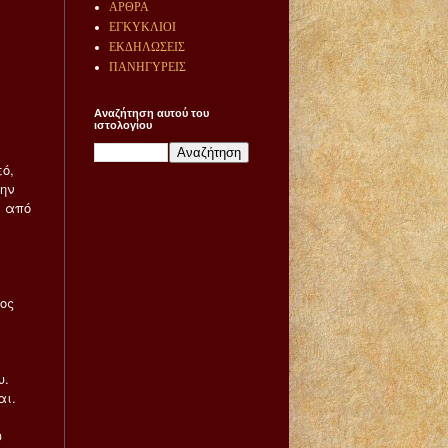
ΑΡΘΡΑ
ΕΓΚΥΚΛΙΟΙ
ΕΚΔΗΛΩΣΕΙΣ
ΠΑΝΗΓΥΡΕΙΣ
Αναζήτηση αυτού του
ιστολογίου
ό,
την
α από
ος
υ.
αι.
υ