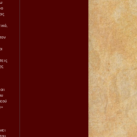
τω
«ο
μας
ικό,
τον
να
σεις
ης
και
ου
Θεού
ι»
νει
ται