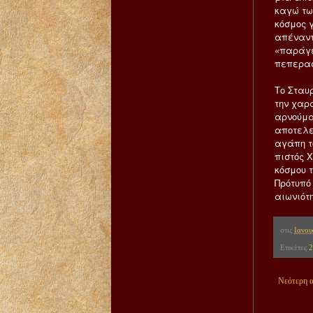
καγώ τω
κόσμος γ
απέναντ
«παράγει
πεπερασ
Το Σταυ
την χαρά
αρνούμα
αποτελε
αγάπη το
πιστός Χ
κόσμου τ
Πρότυπό
αιωνιότ
στις
Ιανου
Ετικέτες
2
Νεότερη 