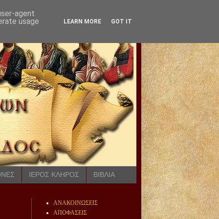
 user-agent
nerate usage
LEARN MORE
GOT IT
ΟΝΕΣ
ΙΕΡΟΣ ΚΛΗΡΟΣ
ΒΙΒΛΙΑ
ΑΝΑΚΟΙΝΩΣΕΙΣ
ΑΠΟΦΑΣΕΙΣ