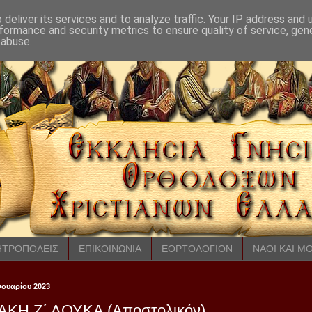
deliver its services and to analyze traffic. Your IP address and
formance and security metrics to ensure quality of service, ge
 abuse.
ΤΡΟΠΟΛΕΙΣ
ΕΠΙΚΟΙΝΩΝΙΑ
ΕΟΡΤΟΛΟΓΙΟΝ
ΝΑΟΙ ΚΑΙ Μ
ανουαρίου 2023
ΑΚΗ Ζ΄ ΛΟΥΚΑ (Αποστολικόν)