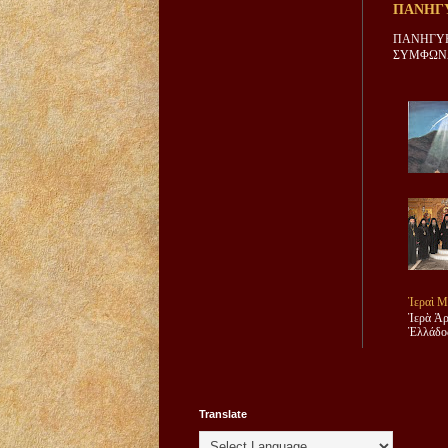
ΠΑΝΗΓΥ
ΠΑΝΗΓΥΡ
ΣΥΜΦΩΝΑ
Ἱεραὶ Μ
Ἱερὰ Ἀρ
Ἑλλάδος
Translate