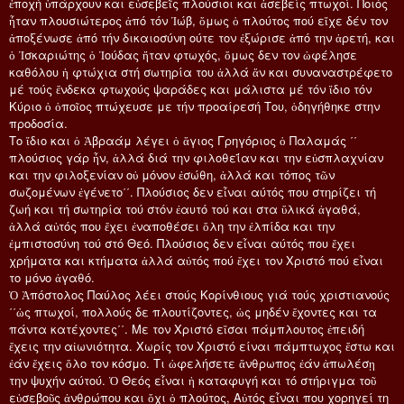
ἐποχή ὑπάρχουν και εὐσεβεῖς πλούσιοι και ἀσεβείς πτωχοί. Ποιός
ἦταν πλουσιώτερος ἀπό τόν Ἰώβ, ὅμως ὁ πλούτος πού εἴχε δέν τον
ἀποξένωσε ἀπό τήν δικαιοσύνη ούτε τον ἐξώρισε ἀπό την ἀρετή, και
ὁ Ἰσκαριώτης ὁ Ἰούδας ἤταν φτωχός, ὅμως δεν τον ὠφέλησε
καθόλου ἡ φτώχια στή σωτηρία του ἀλλά ἄν και συναναστρέφετο
μέ τούς ἕνδεκα φτωχούς ψαράδες και μάλιστα μέ τόν ἴδιο τόν
Κύριο ὁ ὁποῖος πτώχευσε με τήν προαίρεσή Του, ὁδηγήθηκε στην
προδοσία.
Το ἴδιο και ὁ Ἀβραάμ λέγει ὁ ἅγιος Γρηγόριος ὁ Παλαμάς ΄΄
πλούσιος γάρ ἦν, ἀλλά διά την φιλοθεΐαν και την εὐσπλαχνίαν
και την φιλοξενίαν οὐ μόνον ἐσώθη, ἀλλά και τόπος τῶν
σωζομένων ἐγένετο΄΄. Πλούσιος δεν εἶναι αύτός που στηρίζει τή
ζωή και τή σωτηρία τού στόν ἐαυτό τού και στα ὕλικά ἀγαθά,
ἀλλά αὐτός που ἔχει ἐναποθέσει ὅλη την ἐλπίδα και την
ἐμπιστοσύνη τού στό Θεό. Πλούσιος δεν εἶναι αύτός που ἔχει
χρήματα και κτήματα ἀλλά αὐτός πού ἔχει τον Χριστό πού εἶναι
το μόνο ἀγαθό.
Ὁ Ἀπόστολος Παύλος λέει στούς Κορίνθιους γιά τούς χριστιανούς
΄΄ὡς πτωχοί, πολλούς δε πλουτίζοντες, ὡς μηδέν ἔχοντες και τα
πάντα κατέχοντες΄΄. Με τον Χριστό εἴσαι πάμπλουτος ἐπειδή
ἔχεις την αἰωνιότητα. Χωρίς τον Χριστό είναι πάμπτωχος ἔστω και
ἐάν ἔχεις ὅλο τον κόσμο. Τι ὡφελήσετε ἄνθρωπος ἐάν ἀπωλέσῃ
την ψυχήν αύτού. Ὁ Θεός εἶναι ἠ καταφυγή και τό στήριγμα τοῦ
εὐσεβοῦς ἀνθρώπου και ὄχι ὁ πλούτος, Αὐτός εἶναι που χορηγεί τη