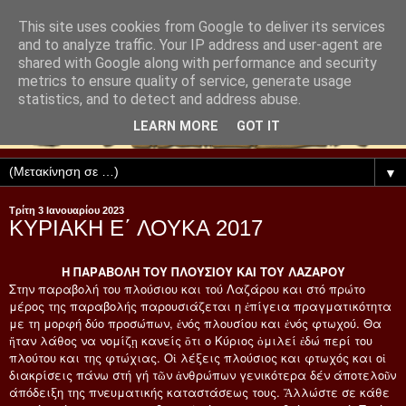
This site uses cookies from Google to deliver its services
and to analyze traffic. Your IP address and user-agent are
shared with Google along with performance and security
metrics to ensure quality of service, generate usage
statistics, and to detect and address abuse.
LEARN MORE
GOT IT
▼
Τρίτη 3 Ιανουαρίου 2023
ΚΥΡΙΑΚΗ Ε΄ ΛΟΥΚΑ 2017
Η ΠΑΡΑΒΟΛΗ ΤΟΥ ΠΛΟΥΣΙΟΥ ΚΑΙ ΤΟΥ ΛΑΖΑΡΟΥ
Στην παραβολή του πλούσιου και τού Λαζάρου και στό πρώτο
μέρος της παραβολής παρουσιάζεται η ἐπίγεια πραγματικότητα
με τη μορφή δύο προσώπων, ἐνός πλουσίου και ἐνός φτωχού. Θα
ἤταν λάθος να νομίζῃ κανείς ὅτι ο Κύριος ὀμιλεί ἐδώ περί του
πλούτου και της φτώχιας. Οἱ λέξεις πλούσιος και φτωχός και οἱ
διακρίσεις πάνω στή γή τῶν ἀνθρώπων γενικότερα δέν άποτελοῦν
άπόδειξη της πνευματικής καταστάσεως τους. Ἄλλώστε σε κάθε