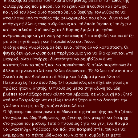
Ἡ Ἐκκλησία βλέπει τον πλούτο στο βάθος, βλέπει το πάθος της
φιλαργυρίας πού μπορεί να το ἔχουν και πλούσιοι και φτωχοί
και γιά τον λόγο αὐτό προσπαθεί να βοηθήσῃ τον ἄνθρωπο νά
ἀπαλλαγῃ ἀπό το πάθος τής φιλαργυρίας που είναι δυνατό νά
ὑπάρχῃ σέ ὅλους τους ανθρώπους και τό ὁποίο θεοποιεί το ἔχειν
καί τόν πλούτο. Στή συνέχεια ὁ Κύριος ὀμηλεί με τρόπο
ἀνθρωπομορφικό γιά να γίνῃ κατανοητή ἡ παραβολή και να δείξῃ
με αὐτή την ὕπαρξη και Παραδείσου και Ἄδου.
Ὁ ἄδης ὅπως γνωρίζουμαι δεν εἴναι τόπος ἀλλά κατάσταση. Οἱ
ψυχές δεν ἔχουν φύση οὔτε περίγραμμα για να διακρίνονται ἀπό
μακριά, οὔται ὑπάρχει δυνατότητα να ρεμβάζουν ἤ να
κατοπτεύουν τα πέριξ και να προκύπτουν ἐξ αὐτῶν παράπονα ὅτι
ἄλλοι περνούν καλά και ἄλλοι όδυνόνται. Ἐξ ἄλλου πρίν ἀπό την
Ἀνάσταση του Κυρίου και ὁ Ἀδάμ και ὁ Άβραάμ και ὄλοι οἱ
Πατριάρχες ἥταν στον Ἄδη. Ὁ Παράδεισος δεν εἴχε οἰκήτορες ὁ
πρώτος ήταν ὁ ληστής. Ὁ πλούσιος μέσα στην ὀδύνη του ἄδη
βλέπει τον Λάζαρο στον κόλπο του Ἀβραάμ σε ἀναψυχή και ζητά
ἀπό τον Πατριάρχη να στείλει τον Λάζαρο για να δροσήσῃ την
γλώσσα του με το βρεγμένο δάκτυλό του.
Ὁ Ἀβραάμ του φανερώνει το ἀδύνατο της ἐπίσκεψης του Λαζάρου
στο χώρο του ἄδη. Ἄνθρωπος της ἀγάπης δεν μπορεί να ὑπάρχῃ
στο χώρου του μίσους. Τότε ὁ πλούσιος ζητά να γίνῃ ἕνα θαύμα,
να ἀναστηθῃ ὁ Λάζαρος, να πάῃ στο πατρικό σπίτι του και να
ἐνημερώσῃ τα πέντε ἀδέλφια του για το τι συμβαίνει μετά