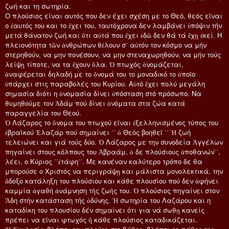
ζωή και τη σωτηρία.
Ο πλούσιος είναι αυτός που δεν έχει σχέση με το Θεό, θεός εἴναι
ο ἐαυτός του και το ἔχει του, ταυτόχρονα δεν λαμβάνει ὑπόψιν τήν
μετά θάνατον ζωή και ὅτι αὐτά που ἔχει ἐδῶ δεν θά τά ἔχῃ ἐκεί. Η
πλειονότητα τῶν ἀνθρώπων θἐλουν σ΄ αὐτόν τον κόσμο να μήν
στερηθούν, να μην πονέσουν, να μην στεναχωρηθούν, να μήν τούς
λείψῃ τίποτε, να τα ἔχουν ὅλα. Ὁ πτωχός ὁνομάζεται,
ἀναφέρεται δηλαδή με το ὄνομά του το μοναδικό το ὁποῖο
ὑπάρχει στις παραβολές του Κυρίου. Αὐτό ἔχει πολύ μεγάλη
σημασία διότι η ὀνομασία δίνει ὑπόσταση στό πρόσωπο. Να
θυμηθούμε τον Ἀδάμ πού δίνει ὁνόματα στα ζώα κατά
παραγγελία του Θεού.
Ὁ Λάζαρος το ὄνομα του πτωχού εἴναι ἐξελληνισμένος τύπος του
ἐβραϊκού Ἐλαζάρ πού σημαίνει ΄΄ ὁ Θεός βοηθεῖ ΄΄ Ἡ ζωή
τελειώνει και γιά τούς δύο. Ὁ Λάζαρος με την συνοδεία Ἀγγέλων
πηγαίνει στους κόλπους του Ἀβραάμ, ὁ δε πλούσιους ἀποθανών΄΄,
λέει, ο Κύριος ΄΄ἐτάφη΄΄. Με κανέναν καλύτερο τρόπο δε θα
μπορούσε ο Χριστός να περιγράψῃ και μάλιστα μονολεκτικά, την
ἄδοξο κατάληξη του πλούσιου και κάθε πλουσίου πού δεν ἀφήνει
καμμία ἀγαθή ἀνάμνηση τῆς ζωῆς του. Ὁ πλούσιος πηγαίνει στον
Ἄδη στήν κατάσταση τής ὀδύνης. Ἡ σωτηρία του Λαζάρου και η
καταδίκη του πλουσίου δέν σημαίνει ότι για νά σωθῃ κανείς
πρέπει να εἴναι φτωχός ἤ κάθε πλούσιος καταδικάζεται.