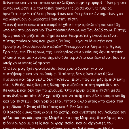
θάνατον και να πειστούν να ἀλλάξουν συμπεριφορά ΄΄ ἵνα μη και
αύτοί ἔλθωσιν εἰς τον τόπον τοῦτον τῆς βασάνου΄΄. Ὁ Κύριος
ἀρνεῖται την ἐπιτέλεση θαυμάτων και ὑπερβατικών σημείων για
να ὁδηγηθοῦν οἱ ἀκροαταί του στην πίστη.
Ὅταν ἥταν ἐπάνω στο σταυρό δέχθηκε την πρόκληση να κατέβῃ
ἀπό τον σταυρό και να Τον προσκυνήσουν, να Τον δοξάσουν. Πίστης
ὅμως πού στηρίζετε σε σημεία και θαυμαστά γεγονότα εἴναι
πίστης πρόσκαιρος και χωρίς βάθος. ΄΄Ἔχουσι Μωυσέα και
Προφήτας ἀκουσάτουσαν αὐτῶν΄΄ Ὑπάρχουν τα λόγια της Ἁγίας
Γραφής, τῶν Πατέρων, της Ἐκκλησίας ἐάν ὁ κόσμος δεν πιστεύση
σ’ αὐτά τότε με κανένα σημείο ὅσο τεράστιο και ἐάν εἴναι δεν θα
ὑπάρχουν ἀποτελέσματα.
Ὅ Θεός μας ἔχει φανερώσει ὅσα χρειάζονται για να
πιστέψουμε και να σωθούμε. Ἡ πίστης δεν είναι ἅμα θέλω
πιστεύω και ἅμα θέλω δεν πιστεύω. Διότι πῶς θα μᾶς ἐμπιστευτῃ
τότε ὀ Θεός, πῶς θα μας δώσῃ την σωζούσα πίστη ἀφοῦ δεν την
θέλουμε και δεν την παίρνουμε. Ὅταν ἔρθει αὐτή ἡ πίστη μέσα
στον ἄνθρωπο τότε δέν χρειάζεται να πάῃ στον ἄλλο κόσμο να δῃ
και να πιστέψῃ, δεν χρειάζεται τίποτα ἄλλο ἐκτός ἀπό αὐτά πού
μας ἔδωσε ὅ Θεός οἱ Πατέρας και ἡ Ἐκκλησία.
Ο Χριστός ὅμως τους ἔκανε το χατίρι και ἀνέστησε τον Λάζαρο τον
φίλο του τον ἀδερφό της Μάρθας και της Μαρίας, ὅταν ὅμως τον
είδαν οἱ γραμματείς και οἱ φαρισαίοι και οι άρχοντες του
κόσμου τούτου ἀντί να πιστέψουν και να δοξάσουν τον Θεό τι