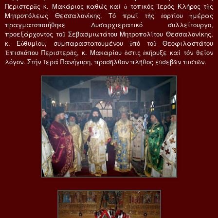
Περιστερᾶς κ. Μακάριος καθώς καί ὁ τοπικός Ἱερός Κλήρος τῆς
Μητροπόλεως Θεσσαλονίκης. Τό πρωΐ τῆς ἑορτίου ἡμέρας
πραγματοποιήθηκε Δυσαρχιερατικό συλλείτουργο,
προεξάρχοντος τοῦ Σεβασμιωτάτου Μητροπολίτου Θεσσαλονίκης,
κ. Εὐθυμίου, συμπαραστατουμένου ὑπό τοῦ Θεοφιλαστάτου
Ἐπισκόπου Περιστερᾶς, κ. Μακαρίου ὅστις ἐκήρυξε καί τόν θείον
λόγον. Στήν Ἱερά Πανήγυρη, προσῆλθον πλῆθος εὐσεβῶν πιστῶν.