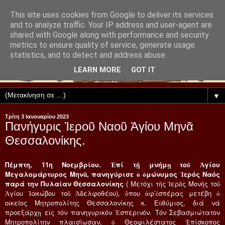
This site uses cookies from Google to deliver its services
and to analyze traffic. Your IP address and user-agent are
shared with Google along with performance and security
metrics to ensure quality of service, generate usage
statistics, and to detect and address abuse.
LEARN MORE
GOT IT
▼
Τρίτη 3 Ιανουαρίου 2023
Πανήγυρις Ἱεροῦ Ναοῦ Ἁγίου Μηνᾶ
Θεσσαλονίκης.
Πέμπτη, 11η Νοεμβρίου. Ἐπί τῇ μνήμῃ τοῦ Ἁγίου
Μεγαλομάρτυρος Μηνᾶ, πανηγύρισε ὁ ὁμώνυμος Ἱερός Ναός
παρά την Πυλαίαν Θεσσαλονίκης
( Μετόχι τῆς Ἱερᾶς Μονῆς τοῦ
Ἁγίου Ἰακώβου τοῦ Ἀδελφοθέου), ὅπου ἀφ’ἑσπέρας μετέβη ὁ
οἰκεῖος Μητροπολίτης Θεσσαλονίκης κ. Εὐθύμιος, διά νά
προεξάρχῃ εἰς τόν πανηγυρικόν Ἑσπερινόν. Τόν Σεβασμιώτατον
Μητροπολίτην πλαισίωσαν, ὁ Θεοφιλέστατος Ἐπίσκοπος