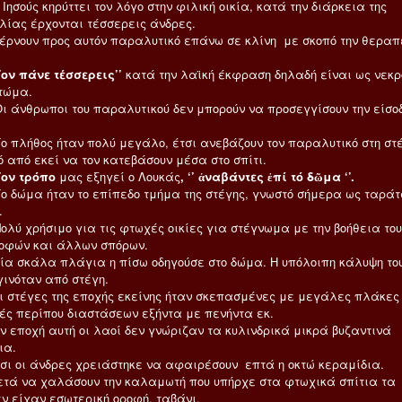
ς κηρύττει τον λόγο στην φιλική οικία, κατά την διάρκεια της
λίας έρχονται τέσσερεις άνδρες.
ν προς αυτόν παραλυτικό επάνω σε κλίνη με σκοπό την θεραπ
πάνε τέσσερεις’’
κατά την λαϊκή έκφραση δηλαδή είναι ως νεκρ
τώμα.
ωποι του παραλυτικού δεν μπορούν να προσεγγίσουν την είσοδ
ος ήταν πολύ μεγάλο, έτσι ανεβάζουν τον παραλυτικό στη στ
ό από εκεί να τον κατεβάσουν μέσα στο σπίτι.
τρόπο
μας εξηγεί ο Λουκάς
, ‘’ ἀναβάντες ἐπί τό δῶμα ‘’.
 ήταν το επίπεδο τμήμα της στέγης, γνωστό σήμερα ως ταράτ
.
ήσιμο για τις φτωχές οικίες για στέγνωμα με την βοήθεια του
ροφών και άλλων σπόρων.
άλα πλάγια η πίσω οδηγούσε στο δώμα. Η υπόλοιπη κάλυψη το
γινόταν από στέγη.
γες της εποχής εκείνης ήταν σκεπασμένες με μεγάλες πλάκες
ές περίπου διαστάσεων εξήντα με πενήντα εκ.
χή αυτή οι λαοί δεν γνώριζαν τα κυλινδρικά μικρά βυζαντινά
ια.
 άνδρες χρειάστηκε να αφαιρέσουν επτά η οκτώ κεραμίδια.
α χαλάσουν την καλαμωτή που υπήρχε στα φτωχικά σπίτια τα
εν είχαν εσωτερική οροφή, ταβάνι.