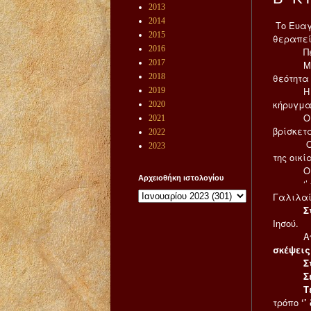
2013
2014
Το Ευαγ
2015
θεραπεί
2016
Περιλαμ
2017
Με την 
2018
θεότητα 
Η Εκκλη
2019
κήρυγμα
2020
Ο Ιησού
2021
βρίσκετα
2022
Ο κόσμ
2023
της οικί
Ο Λουκ
Αρχειοθήκη ιστολογίου
‘’ ἦσαν
Γαλιλαί
Σ
Ιησού.
Απλώς ‘
σκέψεις
Στην
Σε 
Τέλος
τρόπο
‘