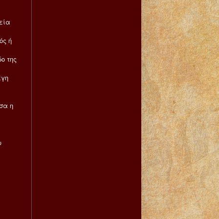
εία
ός ή
ο της
έγη
σα η
υ