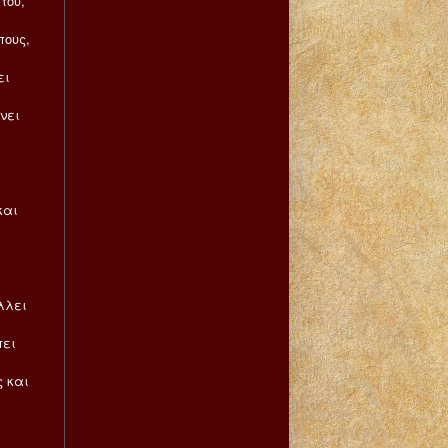
του,
ους,
ει
νει
και
ι
λλει
πει
ς και