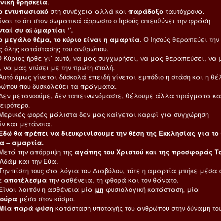
νική θρησκεία
.
ο εντυπωσιακό
στη συνέχεια αλλά και
παράδοξο
ταυτόχρονα.
ο ότι στον σωματικά άρρωστο ο Ιησούς απευθύνει την φράση
νταί συ αἱ ἁμαρτίαι ‘’.
άλο θέμα, το κύριο είναι η αμαρτία
. Ο Ιησούς θεραπεύει την
ης όλης κατάστασης του ανθρώπου.
ς ήρθε γι΄ αυτό, να μας συγχωρήσει, να μας θεραπεύσει, να 
 να μας ντύσει με την πρώτη στολή.
ως γίνεται δύσκολά επειδή γίνεται εμπόδιο η στάση και η θέ
ρώπου που δυσκολεύει τα πράγματα.
τανοούμε, δεν ταπεινωνόμαστε, θέλουμε άλλα πράγματα και
ειρότερο.
ς φορές μάλιστα δεν μας καίγεται καρφί για συγχώρηση
ν και μετάνοια.
Εδώ θα πρέπει να διευκρινίσουμε την θέση της Εκκλησίας για το
α – αμαρτία.
την απόρριψη της
αγάπης του Χριστού και της προσφοράς Τ
 Αδάμ και την Εύα.
τη τους στα λόγια του Διαβόλου, τότε η αμαρτία μπήκε μέσα 
ε
αποτέλεσμα
την ασθένεια, τη φθορά και τον θάνατο.
λοιπόν η ασθένεια μία
μη
φυσιολογική κατάσταση, μία
τούρα
μέσα στον κόσμο.
Μία παρά φύση
κατάσταση υποταγής του ανθρώπου στην δύναμη το