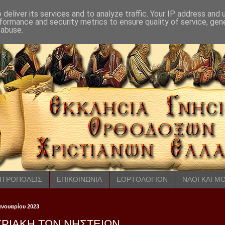
deliver its services and to analyze traffic. Your IP address and
formance and security metrics to ensure quality of service, ge
 abuse.
ΤΡΟΠΟΛΕΙΣ
ΕΠΙΚΟΙΝΩΝΙΑ
ΕΟΡΤΟΛΟΓΙΟΝ
ΝΑΟΙ ΚΑΙ Μ
Ιανουαρίου 2023
ΥΡΙΑΚΗ ΤΩΝ ΝΗΣΤΕΙΩΝ