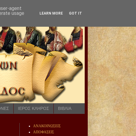
 user-agent
nerate usage
LEARN MORE
GOT IT
ΟΝΕΣ
ΙΕΡΟΣ ΚΛΗΡΟΣ
ΒΙΒΛΙΑ
ΑΝΑΚΟΙΝΩΣΕΙΣ
ΑΠΟΦΑΣΕΙΣ