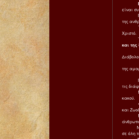
είναι σ
Πρέπει 
της ανθ
Την συν
Χριστό.
Την π
και της
Να α
Διάβολο
Ο Χρισ
της αμα
Για τις
Πάντα τ
τις διά
Με τον 
κακού.
Φυσικά
και Ζωοδ
Μέσα σε
άνθρωπο
Να λύσε
σε όλη τ