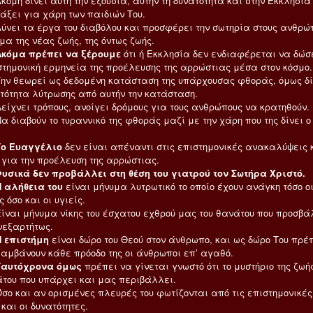
ίνει αυτή την εξουσία, αυτήν τη δυνατότητα και στην Εκκλησία 
ράξει για χάρη των παιδιών Του.
α έργα του διαβόλου και προσφέρει την σωτηρία στους ανθρώπ
μα της νέας ζωής, της όντως ζωής.
Ακόμα πρέπει να ξέρουμε
ότι ή Εκκλησία δεν ενδιαφέρεται να δώσ
στημονική ερμηνεία της προέλευσης της αρρώστιας μέσα στον κόσμο.
ωρεί ως δεδομένη κατάσταση της υπάρχουσας φθοράς, όμως δί
ατότητα λύτρωσης από αυτήν την κατάσταση.
 τρόπους, ανοίγει δρόμους για τους ανθρώπους να κρατηθούν.
ούν το τυραννικό της φθοράς μαζί με την χάρη που της δίνει ο
Το Ευαγγέλιο
δεν είναι απέναντι στις επιστημονικές ανακαλύψεις 
 για την προέλευση της αρρώστιας.
Φυσικά δεν προβάλλει στη θέση του γιατρού τον Σωτήρα Χριστό.
Η αλήθεια του
είναι μήνυμα λυτρωτικό το οποίο έχουν ανάγκη τόσο ο
 όσο και οι υγιείς.
ήνυμα νίκης του έσχατου εχθρού μας του θανάτου που προσβά
νεξαρτήτως.
ιστήμη
είναι δώρο του Θεού στον άνθρωπο, και ως δώρο Του πρέ
αμβάνουν κάθε πρόοδο της οι άνθρωποι επ’ αγαθό.
Ταυτόχρονα όμως
πρέπει να γίνεται γνωστό ότι το μυστήριο της ζωή
άτου που υπάρχει και μας περιβάλλει.
 αν ορισμένες πλευρές του φωτίζονται από τις επιστημονικές
και οι δυνατότητες.