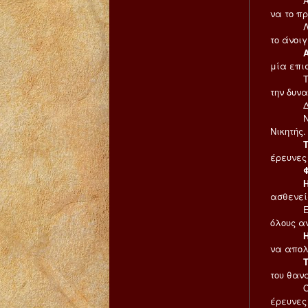
Ακόμη δ
να το π
Λύνει τ
το άνοιγ
μία επι
Την θε
την δυν
Δείχνει
Να διαβ
Νικητής.
έρευνες
ασθενείς
Είναι μ
όλους α
Η επ
να απολ
του θαν
Όσο και
έρευνες 