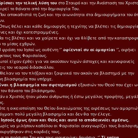
Βρίσκει την τελική λύση του
στο Σταυρό και την Ανάσταση του Χριστ
ιρεί το θάνατο από την δημιουργία Του.
καθιστά τη ζωή και την αιωνιότητα στα δημιουργήματα του ό
υν.
λει και κάθε δημιουργός η τεχνίτης να βλέπει τις δημιουργίε
νες και όχι κατεστραμμένες.
βλέπει και να χαίρετε και όχι να θλίβετε από την καταστροφ
 το μίσος εχθρών.
η του Ιησού ως αυθέντη
‘’ ἀφίενταί συ αἱ ἁμαρτίαι ‘’,
αφήνει
κτους τους Φαρισαίους.
ίχαν έρθει για να ακούσουν τυχών άστοχες και καινοφανείς
ις του νεαρού διδασκάλου.
 να τον πλήξουν και ξαφνικά τον ακούν να βλαστημά με την
ρη βλασφημία που υπήρχε.
ίναι η βλασφημία του σφετερισμού
εξουσιών του Θεού που έχει ω
 τον θάνατο του βλάσφημου.
Χριστός ήταν μόνον άνθρωπος ή έστω μεγάλος προφήτης, μεγά
ς.
οικειοποίηση του Θείου δικαιώματος της αφέσεως των αμαρτιώ
άγματι πολύ μεγάλη βλασφημία και δεν θα την έλεγε.
ύς όμως ήταν και Θεός
και αυτό το αποδεικνύει αμέσως.
α μιλήσουν καθόλου οι Φαρισαίοι αναγνωρίζει τους διαλογισ
ουργήθηκαν στις καρδιές τους.
 πρόσωπο Του και τους φανερώνει δημόσια,
‘’ Τί ταῦτα