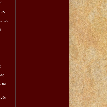
ού
πως
ς του
ή
ς
λος
ν θα
μούς