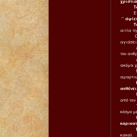
χριστια
Τ
Είναι τ
‘’ άφίε
Το μεγ
αιτία τ
Ο Κύριο
αγιάσει,
Αυτό όμ
του ανθ
Δεν με
ακόμα χ
Μερικέ
αμαρτιώ
ασθένει
Μετά 
από τον
Την πίσ
κόσμο μ
Είναι 
καρικα
κακού.