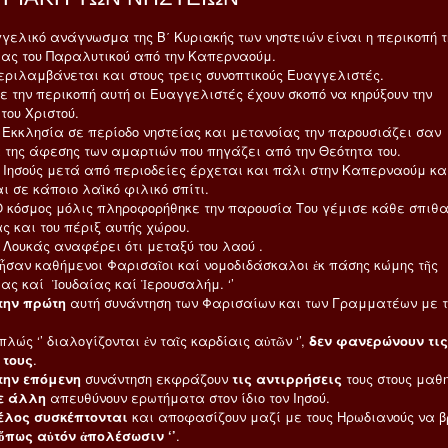
γελικό ανάγνωσμα της Β΄ Κυριακής των νηστειών είναι η περικοπή τ
ας του Παραλυτικού από την Καπερναούμ.
βάνεται και στους τρεις συνοπτικούς Ευαγγελιστές.
περικοπή αυτή οι Ευαγγελιστές έχουν σκοπό να κηρύξουν την
του Χριστού.
σία σε περίοδο νηστείας και μετανοίας την παρουσιάζει σαν
 της άφεσης των αμαρτιών που πηγάζει από την Θεότητα του.
ς μετά από περιοδείες έρχεται και πάλι στην Καπερναούμ κα
ι σε κάποιο λαϊκό φιλικό σπίτι.
ος μόλις πληροφορήθηκε την παρουσία Του γέμισε κάθε σπιθ
ας και του πέριξ αυτής χώρου.
άς αναφέρει ότι μεταξύ του λαού .
 καθήμενοι Φαρισαῖοι καί νομοδιδάσκαλοι ἐκ πάσης κώμης τῆς
ας καί Ἰουδαίας καί Ἰερουσαλήμ. ‘’
την πρώτη
αυτή συνάντηση των Φαρισαίων και των Γραμματέων με τ
’ διαλογίζονται ἐν ταῖς καρδίαις αὐτῶν ‘’,
δεν φανερώνουν τις
 τους
.
 επόμενη
συνάντηση εκφράζουν
τις αντιρρήσεις
τους στους μαθη
άλλη
απευθύνουν ερωτήματα στον ίδιο τον Ιησού.
 συσκέπτονται
και αποφασίζουν μαζί με τους Ηρωδιανούς να β
’ ὅπως αὐτόν ἀπολέσωσιν ‘’
.