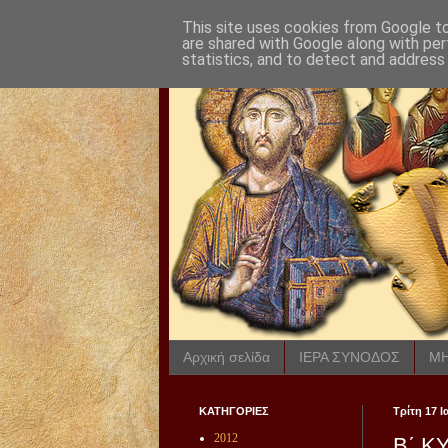
This site uses cookies from Google to 
are shared with Google along with per
statistics, and to detect and address
Αρχική σελίδα
ΙΕΡΑ ΣΥΝΟΔΟΣ
ΜΗ
ΚΑΤΗΓΟΡΙΕΣ
Τρίτη 17 
2012
Β΄ Κ