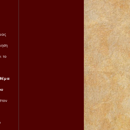
μας
ληση
 το
 θέμα
ου
στον
υ