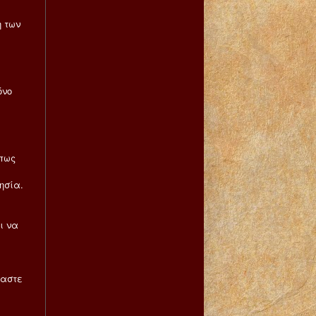
η των
όνο
πως
ησία.
ι να
μαστε