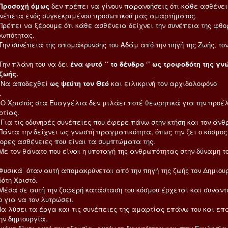
Προσοχή όμως
δεν πρέπει να γίνουν παρανοήσεις ότι κάθε ασθένε
υνέπεια ενός συγκεκριμένου προσωπικού μας αμαρτήματος.
να ξέρουμε ότι κάθε ασθένεια δείχνει την συνέπεια της φθο
ρωπότητας.
έπεια της απομάκρυνσης του Αδάμ από την πηγή της Ζωής, το
λάνη του να δει
ένα φυτό ΄΄ το δένδρο ‘’ ως τροφοδότη της γν
 ζωής.
ποδεχθεί
ως ψεύτη τον Θεό
και ειλικρινή τον αρχιδολοφόνο
.
τός στα Ευαγγέλια δεν μιλάει ποτέ θεωρητικά για την προέ
ρτίας.
 οδυνηρές συνέπειες που έφερε πάνω στην κτήση και τον άνθ
ην δείχνει ως γνωστή πραγματικότητα, όπως την ζει ο κόσμος
φορες ασθένειες που είναι τα συμπτώματα της.
θάνατο που είναι η υποταγή της ανθρωπότητας στην δύναμη τ
 όταν αυτή απομακρύνεται από την πηγή της ζωής τον Δημιου
ότη Χριστό.
 αυτή την ζοφερή κατάσταση του κόσμου έρχεται και συναντά
 για να τον λυτρώσει.
ι τα έργα και τις συνέπειες της αμαρτίας επάνω του και επ
ην δημιουργία.