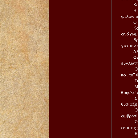
Κατόπι
Η φράση
φίλων το
Ο άνθρω
Κανένα 
ανάχωμ
Βρίσκει
για τον 
Αλλά κα
Οι
εύγλωττη
Ο Ιησο
και το’’
Την στε
Μεταξύ
θρησκεί
Στη θρη
θυσιάζε
Ούτε κα
αμβροσί
Στην Πί
από τις 
Η 