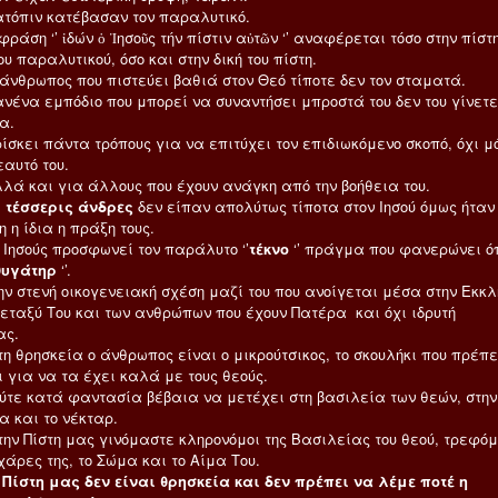
ν κατέβασαν τον παραλυτικό.
 ‘’ ἰδών ὁ Ἰησοῦς τήν πίστιν αὐτῶν ‘’ αναφέρεται τόσο στην πίστ
υ παραλυτικού, όσο και στην δική του πίστη.
πος που πιστεύει βαθιά στον Θεό τίποτε δεν τον σταματά.
εμπόδιο που μπορεί να συναντήσει μπροστά του δεν του γίνετε
α.
 πάντα τρόπους για να επιτύχει τον επιδιωκόμενο σκοπό, όχι μ
εαυτό του.
ι για άλλους που έχουν ανάγκη από την βοήθεια του.
 τέσσερις άνδρες
δεν είπαν απολύτως τίποτα στον Ιησού όμως ήταν
 η ίδια η πράξη τους.
ύς προσφωνεί τον παράλυτο ‘’
τέκνο
‘’ πράγμα που φανερώνει ό
θυγάτηρ
‘’.
νή οικογενειακή σχέση μαζί του που ανοίγεται μέσα στην Εκκλ
 Του και των ανθρώπων που έχουν Πατέρα και όχι ιδρυτή
ας.
σκεία ο άνθρωπος είναι ο μικρούτσικος, το σκουλήκι που πρέπε
ι για να τα έχει καλά με τους θεούς.
τά φαντασία βέβαια να μετέχει στη βασιλεία των θεών, στην
α και το νέκταρ.
στη μας γινόμαστε κληρονόμοι της Βασιλείας του θεού, τρεφό
χάρες της, το Σώμα και το Αίμα Του.
Πίστη μας δεν είναι θρησκεία και δεν πρέπει να λέμε ποτέ η