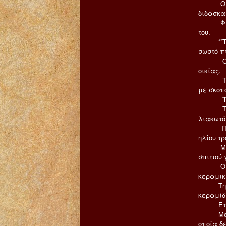
Ο Ιησού
διδασκα
Φέρνου
του.
‘’Τον 
σωστό π
Οι άνθρ
οικίας.
Το πλήθ
με σκοπ
Τον 
Το δώμα
λιακωτό
Πολύ χρ
ηλίου τ
Μία σκ
σπιτιού 
Οι στέ
κεραμικ
Την επο
κεραμίδ
Έτσι οι
Μετά ν
οποία δ