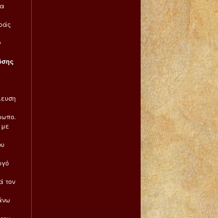
ια
ράς
ν
ώσης
λευση
ρωπο.
 με
ου
ργό
 τον
άνω