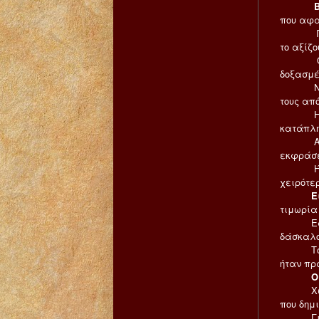
που αφα
Που απο
το αξίζο
Όπως θέ
δοξασμέ
Να τις 
τους από
Η φράσ
κατάπλη
Αυτοί ε
εκφράσε
Ήθελαν
χειρότε
Ε
τιμωρία
Εάν ο 
δάσκαλο
Τότε η 
ήταν πρ
Ο Ιησο
Χωρίς ν
που δημι
Για το