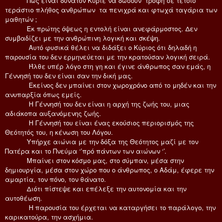
Πώς είναι δυνατόν Κύριε να δώσουν τροφή σε τέτοιο
τεράστιο πλήθος ανθρώπων τα πενιχρά και φτωχά ταγάρια των
μαθητών ;
Εκ πρώτης όψεως η εντολή είναι ανεφάρμοστος. Δεν
συμβαδίζει με την ανθρώπινη λογική και σκέψη.
Αυτό φυσικά θέλει να διδάξει ο Κύριος ότι δηλαδή η
παρουσία του δεν ερμηνεύεται με την κρατούσαν λογική σειρά.
Ήλθε υπέρ λόγο στη γη και έγινε άνθρωπος σαν εμάς, η
Γέννησή του δεν είναι σαν την δική μας.
Εκείνος δεν μπαίνει στον χωροχρόνο από το μηδέν και την
ανυπαρξία όπως εμείς.
Η Γέννησή του δεν είναι η αρχή της ζωής του, μιας
αδιάκοπα αυξανόμενης ζωής.
Η Γέννησή του είναι ένας εκούσιος περιορισμός της
Θεότητός του, η κένωση του Λόγου.
Υπήρχε αιώνια με την δόξα της Θεότητος μαζί με τον
Πατέρα και το Πνεύμα ‘’πρό πάντων των αιώνων ‘’.
Μπαίνει στον κόσμο μας, στο σύμπαν, μέσα στην
δημιουργία, μέσα στον χώρο που ο άνθρωπος, ο Αδάμ, έφερε την
αμαρτία, τον πόνο, τον θάνατο.
Διότι πίστεψε και επέλεξε την αυτονομία και την
αυτοθέωση.
Η παρουσία του έρχεται να καταργήσει το παράλογο, την
καρικατούρα, την ασχήμια.