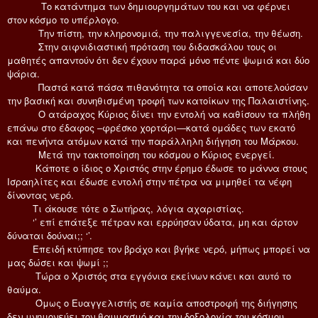
Το κατάντημα των δημιουργημάτων του και να φέρνει
στον κόσμο το υπέρλογο.
Την πίστη, την κληρονομιά, την παλιγγενεσία, την θέωση.
Στην αιφνιδιαστική πρόταση του διδασκάλου τους οι
μαθητές απαντούν ότι δεν έχουν παρά μόνο πέντε ψωμιά και δύο
ψάρια.
Παστά κατά πάσα πιθανότητα τα οποία και αποτελούσαν
την βασική και συνηθισμένη τροφή των κατοίκων της Παλαιστίνης.
Ο ατάραχος Κύριος δίνει την εντολή να καθίσουν τα πλήθη
επάνω στο έδαφος –φρέσκο χορτάρι—κατά ομάδες των εκατό
και πενήντα ατόμων κατά την παράλληλη διήγηση του Μάρκου.
Μετά την τακτοποίηση του κόσμου ο Κύριος ενεργεί.
Κάποτε ο ίδιος ο Χριστός στην έρημο έδωσε το μάννα στους
Ισραηλίτες και έδωσε εντολή στην πέτρα να μιμηθεί τα νέφη
δίνοντας νερό.
Τι άκουσε τότε ο Σωτήρας, λόγια αχαριστίας.
‘’ επί επάτεξε πέτραν και ερρύησαν ύδατα, μη και άρτον
δύναται δούναι;; ‘’.
Επειδή κτύπησε τον βράχο και βγήκε νερό, μήπως μπορεί να
μας δώσει και ψωμί ;;
Τώρα ο Χριστός στα εγγόνια εκείνων κάνει και αυτό το
θαύμα.
Όμως ο Ευαγγελιστής σε καμία αποστροφή της διήγησης
δεν μνημονεύει τον θαυμασμό και την δοξολογία του κόσμου.