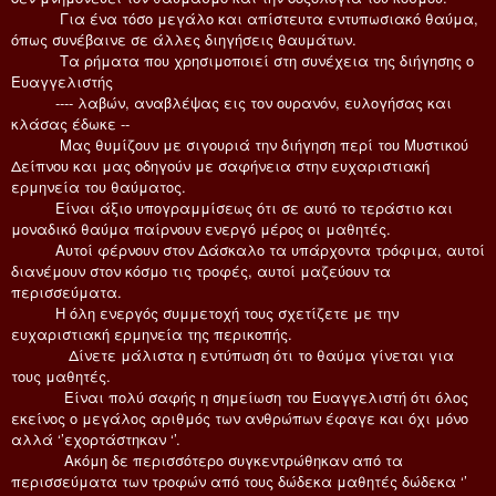
Για ένα τόσο μεγάλο και απίστευτα εντυπωσιακό θαύμα,
όπως συνέβαινε σε άλλες διηγήσεις θαυμάτων.
Τα ρήματα που χρησιμοποιεί στη συνέχεια της διήγησης ο
Ευαγγελιστής
---- λαβών, αναβλέψας εις τον ουρανόν, ευλογήσας και
κλάσας έδωκε --
Μας θυμίζουν με σιγουριά την διήγηση περί του Μυστικού
Δείπνου και μας οδηγούν με σαφήνεια στην ευχαριστιακή
ερμηνεία του θαύματος.
Είναι άξιο υπογραμμίσεως ότι σε αυτό το τεράστιο και
μοναδικό θαύμα παίρνουν ενεργό μέρος οι μαθητές.
Αυτοί φέρνουν στον Δάσκαλο τα υπάρχοντα τρόφιμα, αυτοί
διανέμουν στον κόσμο τις τροφές, αυτοί μαζεύουν τα
περισσεύματα.
Η όλη ενεργός συμμετοχή τους σχετίζετε με την
ευχαριστιακή ερμηνεία της περικοπής.
Δίνετε μάλιστα η εντύπωση ότι το θαύμα γίνεται για
τους μαθητές.
Είναι πολύ σαφής η σημείωση του Ευαγγελιστή ότι όλος
εκείνος ο μεγάλος αριθμός των ανθρώπων έφαγε και όχι μόνο
αλλά ‘’εχορτάστηκαν ‘’.
Ακόμη δε περισσότερο συγκεντρώθηκαν από τα
περισσεύματα των τροφών από τους δώδεκα μαθητές δώδεκα ‘’