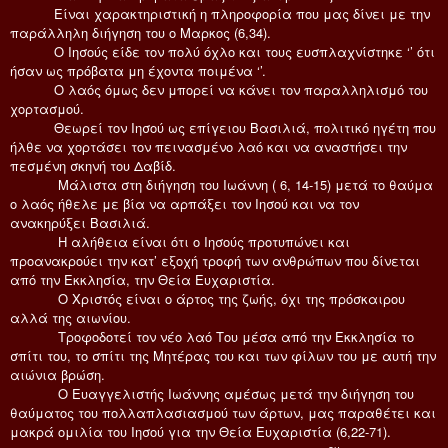
Είναι χαρακτηριστική η πληροφορία που μας δίνει με την
παράλληλη διήγηση του ο Μαρκος (6,34).
Ο Ιησούς είδε τον πολύ όχλο και τους ευσπλαχνίστηκε ‘’ ότι
ήσαν ως πρόβατα μη έχοντα ποιμένα ‘’.
Ο λαός όμως δεν μπορεί να κάνει τον παραλληλισμό του
χορτασμού.
Θεωρεί τον Ιησού ως επίγειου Βασιλιά, πολιτικό ηγέτη που
ήλθε να χορτάσει τον πεινασμένο λαό και να αναστήσει την
πεσμένη σκηνή του Δαβίδ.
Μάλιστα στη διήγηση του Ιωάννη ( 6, 14-15) μετά το θαύμα
ο λαός ήθελε με βία να αρπάξει τον Ιησού και να τον
ανακηρύξει Βασιλιά.
Η αλήθεια είναι ότι ο Ιησούς προτυπώνει και
προανακρούει την κατ’ εξοχή τροφή των ανθρώπων που δίνεται
από την Εκκλησία, την Θεία Ευχαριστία.
Ο Χριστός είναι ο άρτος της ζωής, όχι της πρόσκαιρου
αλλά της αιωνίου.
Τροφοδοτεί τον νέο λαό Του μέσα από την Εκκλησία το
σπίτι του, το σπίτι της Μητέρας του και των φίλων του με αυτή την
αιώνια βρώση.
Ο Ευαγγελιστής Ιωάννης αμέσως μετά την διήγηση του
θαύματος του πολλαπλασιασμού των άρτων, μας παραθέτει και
μακρά ομιλία του Ιησού για την Θεία Ευχαριστία (6,22-71).