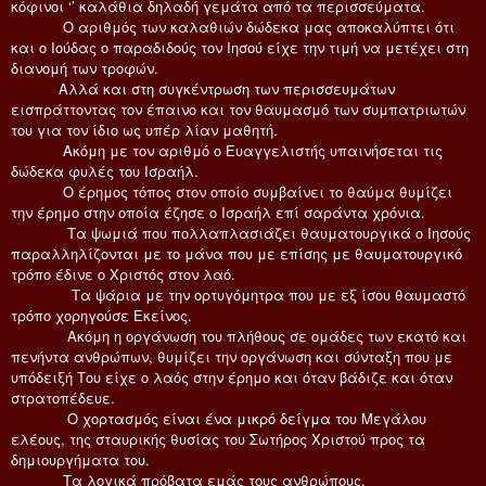
κόφινοι ‘’ καλάθια δηλαδή γεμάτα από τα περισσεύματα.
Ο αριθμός των καλαθιών δώδεκα μας αποκαλύπτει ότι
και ο Ιούδας ο παραδιδούς τον Ιησού είχε την τιμή να μετέχει στη
διανομή των τροφών.
Αλλά και στη συγκέντρωση των περισσευμάτων
εισπράττοντας τον έπαινο και τον θαυμασμό των συμπατριωτών
του για τον ίδιο ως υπέρ λίαν μαθητή.
Ακόμη με τον αριθμό ο Ευαγγελιστής υπαινήσεται τις
δώδεκα φυλές του Ισραήλ.
Ο έρημος τόπος στον οποίο συμβαίνει το θαύμα θυμίζει
την έρημο στην οποία έζησε ο Ισραήλ επί σαράντα χρόνια.
Τα ψωμιά που πολλαπλασιάζει θαυματουργικά ο Ιησούς
παραλληλίζονται με το μάνα που με επίσης με θαυματουργικό
τρόπο έδινε ο Χριστός στον λαό.
Τα ψάρια με την ορτυγόμητρα που με εξ ίσου θαυμαστό
τρόπο χορηγούσε Εκείνος.
Ακόμη η οργάνωση του πλήθους σε ομάδες των εκατό και
πενήντα ανθρώπων, θυμίζει την οργάνωση και σύνταξη που με
υπόδειξή Του είχε ο λαός στην έρημο και όταν βάδιζε και όταν
στρατοπέδευε.
Ο χορτασμός είναι ένα μικρό δείγμα του Μεγάλου
ελέους, της σταυρικής θυσίας του Σωτήρος Χριστού προς τα
δημιουργήματα του.
Τα λογικά πρόβατα εμάς τους ανθρώπους.