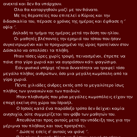
ανεκτά και δεν θα υπάρχουν.
Όλα θα καταργηθούν μαζί με τον θάνατο.
Με τις θεραπείες που επιτελεί ο Κύριος και την
διδασκαλία του, πέρασε ο χρόνος της ημέρας και έφθασε η ‘’
οψία ‘’.
Δηλαδή το τμήμα της ημέρας μετά την δύση του ηλίου.
Οι μαθητές βλέποντες την ερημιά του τόπου που ήσαν
συγκεντρωμένοι και το προχωρημένο της ώρας προτείνουν στον
Δάσκαλο να απολύσει τα πλήθη.
Ήταν τόσες ώρες χωρίς τροφή, πεινασμένοι, έπρεπε να
πάνε στα γύρο χωριά και να αγοράσουν κάτι φαγώσιμο.
Εάν φυσικά υπήρχε τέτοια δυνατότητα να τραφεί τόσο
μεγάλο πλήθος ανθρώπων, όσο μια μεγάλη κωμόπολη από τα
γύρο χωριά.
Πέντε χιλιάδες άνδρες εκτός από το μεγαλύτερο ίσως
πλήθος των γυναικών και των παιδιών.
Ήταν πληθυσμός που μόνο μεγάλες κωμοπόλεις είχαν την
εποχή εκείνη στη χώρα του Ισραήλ.
Ο Ιησούς κατά ένα παράδοξο τρόπο δεν δείχνει καμία
ανησυχία, ούτε συμμερίζεται τον φόβο των μαθητών του.
Απευθύνεται προς αυτούς μετά την υπόδειξη τους για την
μέριμνα του πλήθους και τους προτρέπει.
‘’ Δώσετε εσείς σ’ αυτούς να φάνε ‘’.