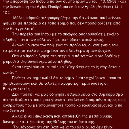
την απόρριψη του Ιησού από των συμπατριωτών του ( 13, 53-58 ) και
την θανάτωση του Αγίου Προδρόμου από τον Ηρώδη Αντίπα ( 14, 1-
12 ).
Μόλις ο Ιησούς πληροφορήθηκε την θανάτωση του Ιωάννου
φεύγει με πλοιάριο σε τόπο έρημο που δεν προσδιορίζετε από
τον Ευαγγελιστή.
Την πορεία του Ιησού με το σκάφος ακολουθούσε μεγάλο
πλήθος ‘’ από των πόλεων ‘’ με τα πόδια παραλιακός.
Ακολουθούσαν τον ποιμένα τα πρόβατα, οι ασθενείς τον
ιατρό και οι ταλαιπωρημένοι τον ελευθερωτή των ψυχών.
Όταν ο Ιησούς βγήκε στη στεριά από τα πλοιάριο βρέθηκε
μπροστά στο συγκεντρωμένο πλήθος.
‘’ ἐσπλαχνίσθη ἐπ΄ αὐτοίς καί ἐθεράπευσε τούς άρρώστους
αύτῶν ‘’
Πρέπει να σημειωθεί ότι το ρήμα ‘’ σπλαχνίζομαι ‘’ που το
χρησιμοποιούν και σε άλλες παρόμοιες περιπτώσεις οι
Ευαγγελιστές.
Δεν πρέπει να μας οδηγήσει εσφαλμένα στο συμπέρασμα
ότι τα θαύματα του Ιησού γίνονται απλά από συμπόνια προς τους
ανθρώπους που με οποιονδήποτε τρόπο καταδυναστεύονται από
τον Σατανά.
Αλλά είναι
έκφραση και απόδειξη
της μεσσιανικής
δύναμης και εξουσίας της Θεϊκής του υπόστασης.
Ταυτόχρονα ότι στη Βασιλεία του όλα αυτά δεν είναι