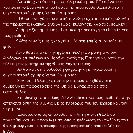
ου
Αυτό δείχνει ότι περί τα τέλη ακόμη του 1
αιώνα που
γράφετε το Ευαγγέλιο του Ιωάννη επικρατούσε σαφέστατα η
ευχαριστιακή ερμηνεία του θαύματος.
Η θέση ενισχύετε και από την όλη ευχαριστιακή ορολογία
της περικοπής (λαβών, αναβλέψας, ευλόγησε, κλάσας, έδωκεν ).
Ακόμη αξιοσημείωτος είναι και η προσταγή του Ιησού προς
τους μαθητές
‘’ δότε αυτοίς υμείς φαγείν ‘’, δώστε
εσείς
σ΄ αυτούς να
φάνε.
Αυτό θεμελιώνει την ηγετική θέση των μαθητών, των
διαδόχων επισκόπων και Ιερέων εντός της Εκκλησίας κατά την
τέλεση του μυστηρίου της Θείας Ευχαριστίας.
Αλλά και στην ορθόδοξη ζωγραφική επικρατούσε η
ευχαριστιακή ερμηνεία του θαύματος.
Συν τοις άλλοις και με την παρουσία ιχθύων στις
συμβολικές παραστάσεις της Θείας Ευχαριστίας στις
κατακόμβες.
Στη συνέχεια ο Ιησούς στέλνει βιαστικά τους μαθητές στην
απέναντι όχθη της λίμνης με το πλοιάριο που τον έφερε και τον
περίμενε.
Εωσότου ο ίδιος απολύσει τα πλήθη διότι ήθελε να
προλάβει και να αποφύγει την όποια εκδήλωση του πλήθους που
θα δημιουργούσε παρανόηση της πραγματικής αποστολής του
Ιησού.