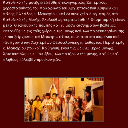
Καθολικό τῆς μονῆς ἐτελέσθη ὁ πανηγυρικὸς Ἑσπερινὸς,
χοροστατούντος τοῦ Μακαριωτάτου Ἀρχιεπισκόπου Ἀθηνῶν και
πάσης Ἑλλάδος κ. Μακαρίου, καί ἐν συνεχεία ὁ Ἁγιασμός στό
Καθολικό τῆς Μονῆς. Ἀκολούθως περιεφέρθη ἡ Θεομητορικὴ εἰκὼν
μετὰ λιτανευτικῆς πομπῆς καὶ ἐν μέσῳ αἰσθημάτων βαθείας
κατανύξεως εἰς τοὺς χώρους τῆς μονῆς καί τῶν παρεκκλησίων της
, προεξάρχοντος τοῦ Μακαριωτάτου, συμπαραστατουμένου ὑπὸ
τῶν ἁγιωτάτων Ἀρχιερέων Θεσσαλονίκης κ. Εὐθυμίου, Περιστερᾶς
κ. Μακαρίου (τοῦ καὶ Καθηγουμένου τῆς ὡς ἄνω ἱερᾶς μονῆς),
Χριστουπόλεως κ. Ἰακώβου, τῶν πατέρων τῆς μονῆς, καθὼς καὶ
πλήθους εὐλαβῶν προσκυνητῶν.