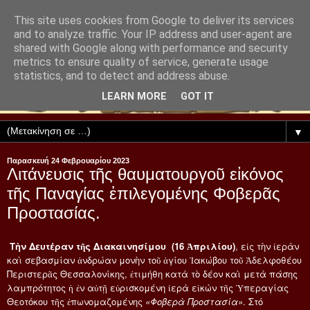
This site uses cookies from Google to deliver its services
and to analyze traffic. Your IP address and user-agent are
shared with Google along with performance and security
metrics to ensure quality of service, generate usage
statistics, and to detect and address abuse.
LEARN MORE
GOT IT
▼
Παρασκευή 24 Φεβρουαρίου 2023
Λιτάνευσις τῆς θαυματουργοῦ εἰκόνος
τῆς Παναγίας ἐπιλεγομένης Φοβερᾶς
Προστασίας.
Τὴν Δευτέραν τῆς Διακαινησίμου (16 Ἀπριλίου)
, εἰς τὴν ἱερὰν
καὶ σεβασμίαν ἀνδρώαν μονὴν τοῦ ἁγίου Ἰακώβου τοῦ Ἀδελφοθέου
Περιστερᾶς Θεσσαλονίκης, ἐτιμήθη κατὰ τὸ δέον καὶ μετὰ πάσης
λαμπρότητος ἡ ἐν αὐτῇ εὑρισκομένη ἱερὰ εἰκὼν τῆς Ὑπεραγίας
Θεοτόκου τῆς ἐπωνομαζομένης
«Φοβερὰ Προστασία»
. Στό