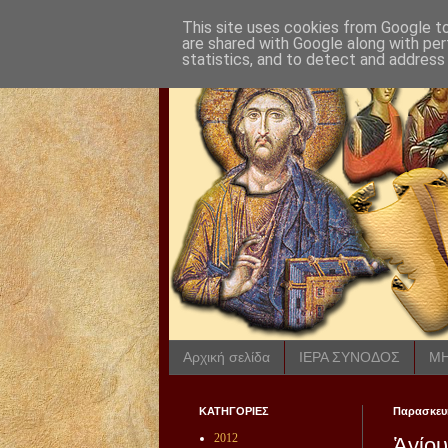
This site uses cookies from Google to 
are shared with Google along with per
statistics, and to detect and address
Αρχική σελίδα
ΙΕΡΑ ΣΥΝΟΔΟΣ
ΜΗ
ΚΑΤΗΓΟΡΙΕΣ
Παρασκευή
2012
Ἁγίου