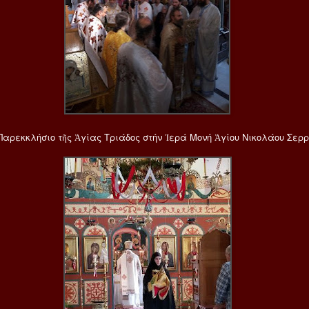
Παρεκκλήσιο τῆς Ἁγίας Τριάδος στήν Ἱερά Μονή Ἁγίου Νικολάου Σερ