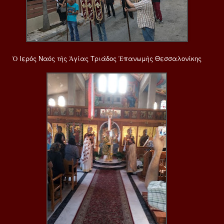
Ὁ Ιερός Ναός τῆς Ἁγίας Τριάδος Ἐπανωμῆς Θεσσαλονίκης