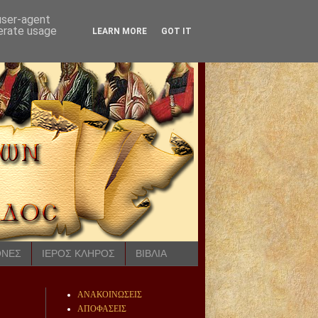
 user-agent
nerate usage
LEARN MORE
GOT IT
ΟΝΕΣ
ΙΕΡΟΣ ΚΛΗΡΟΣ
ΒΙΒΛΙΑ
ΑΝΑΚΟΙΝΩΣΕΙΣ
ΑΠΟΦΑΣΕΙΣ