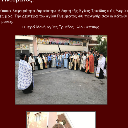
έουσα λαμπρότητα ἑορτάστηκε ἡ ἑορτή τῆς Ἁγίας Τριάδος στίς ἐνορίε
ες μας. Τήν Δευτέρα τοῦ Ἁγίου Πνεύματος 4/6 πανηγύρισαν οἱ κάτωθι 
 μονές.
Ἡ Ἱερά Μονή Ἁγίας Τριάδος Ἰλίου Ἀττικῆς.