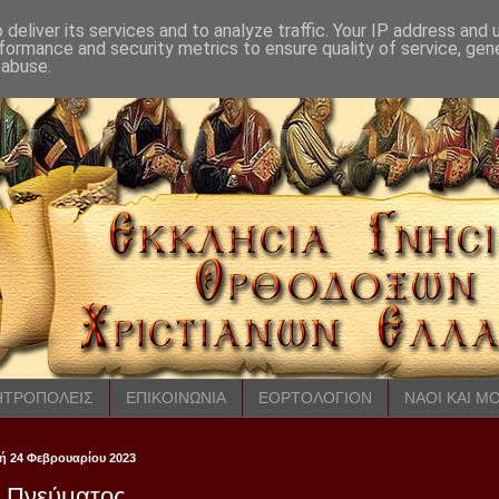
deliver its services and to analyze traffic. Your IP address and
formance and security metrics to ensure quality of service, ge
 abuse.
ΤΡΟΠΟΛΕΙΣ
ΕΠΙΚΟΙΝΩΝΙΑ
ΕΟΡΤΟΛΟΓΙΟΝ
ΝΑΟΙ ΚΑΙ Μ
 24 Φεβρουαρίου 2023
 Πνεύματος.