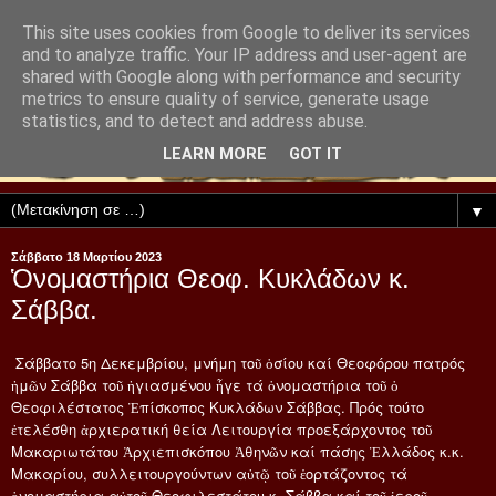
This site uses cookies from Google to deliver its services
and to analyze traffic. Your IP address and user-agent are
shared with Google along with performance and security
metrics to ensure quality of service, generate usage
statistics, and to detect and address abuse.
LEARN MORE
GOT IT
▼
Σάββατο 18 Μαρτίου 2023
Ὁνομαστήρια Θεοφ. Κυκλάδων κ.
Σάββα.
Σάββατο 5η Δεκεμβρίου, μνήμη τοῦ ὁσίου καί Θεοφόρου πατρός
ἡμῶν Σάββα τοῦ ἡγιασμένου ἧγε τά ὁνομαστήρια τοῦ ὁ
Θεοφιλέστατος Ἐπίσκοπος Κυκλάδων Σάββας. Πρός τούτο
ἐτελέσθη ἀρχιερατική θεία Λειτουργία προεξάρχοντος τοῦ
Μακαριωτάτου Ἀρχιεπισκόπου Ἀθηνῶν καί πάσης Ἑλλάδος κ.κ.
Μακαρίου, συλλειτουργούντων αὐτῷ τοῦ ἑορτάζοντος τά
ὁνομαστήρια αὐτοῦ Θεοφιλεστάτου κ. Σάββα καί τοῦ ἱεροῦ