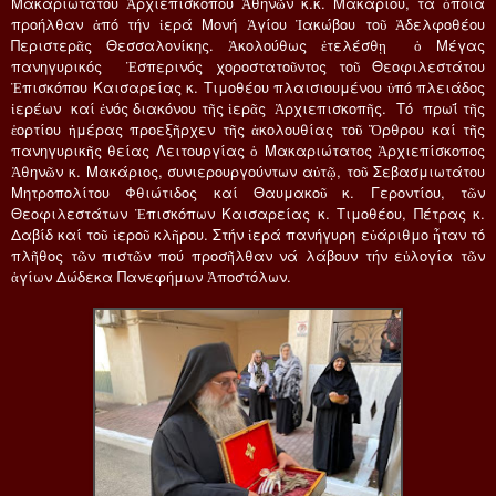
Μακαριωτάτου Ἀρχιεπισκόπου Ἀθηνῶν κ.κ. Μακαρίου, τά ὁποία
προήλθαν ἀπό τήν ἱερά Μονή Ἁγίου Ἰακώβου τοῦ Ἀδελφοθέου
Περιστερᾶς Θεσσαλονίκης. Ἀκολούθως ἐτελέσθῃ ὁ Μέγας
πανηγυρικός Ἑσπερινός χοροστατοῦντος τοῦ Θεοφιλεστάτου
Ἐπισκόπου Καισαρείας κ. Τιμοθέου πλαισιουμένου ὑπό πλειάδος
ἱερέων καί ἐνός διακόνου τῆς ἱερᾶς Ἀρχιεπισκοπῆς. Τό πρωΐ τῆς
ἑορτίου ἡμέρας προεξῆρχεν τῆς ἀκολουθίας τοῦ Ὄρθρου καί τῆς
πανηγυρικῆς θείας Λειτουργίας ὁ Μακαριώτατος Ἀρχιεπίσκοπος
Ἀθηνῶν κ. Μακάριος, συνιερουργούντων αὐτῷ, τοῦ Σεβασμιωτάτου
Μητροπολίτου Φθιώτιδος καί Θαυμακοῦ κ. Γεροντίου, τῶν
Θεοφιλεστάτων Ἐπισκόπων Καισαρείας κ. Τιμοθέου, Πέτρας κ.
Δαβίδ καί τοῦ ἱεροῦ κλῆρου. Στήν ἱερά πανήγυρη εὐάριθμο ἦταν τό
πλῆθος τῶν πιστῶν πού προσῆλθαν νά λάβουν τήν εὐλογία τῶν
ἁγίων Δώδεκα Πανεφήμων Ἀποστόλων.