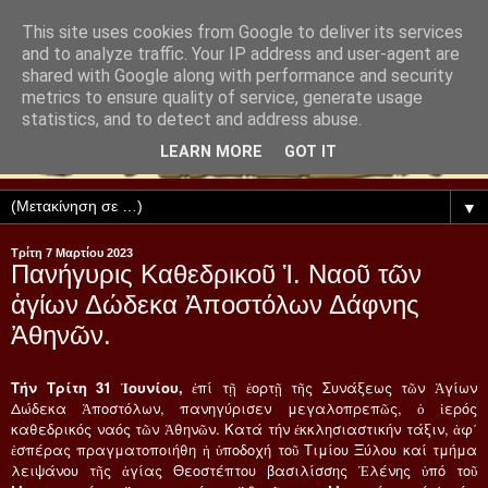
This site uses cookies from Google to deliver its services
and to analyze traffic. Your IP address and user-agent are
shared with Google along with performance and security
metrics to ensure quality of service, generate usage
statistics, and to detect and address abuse.
LEARN MORE
GOT IT
▼
Τρίτη 7 Μαρτίου 2023
Πανήγυρις Καθεδρικοῦ Ἱ. Ναοῦ τῶν
ἁγίων Δώδεκα Ἀποστόλων Δάφνης
Ἀθηνῶν.
Τήν Τρίτη 31 Ἰουνίου,
ἐπί τῇ ἑορτῇ τῆς Συνάξεως τῶν Ἁγίων
Δώδεκα Ἀποστόλων, πανηγύρισεν μεγαλοπρεπῶς, ὁ ἱερός
καθεδρικός ναός τῶν Ἀθηνῶν. Κατά τήν ἐκκλησιαστικήν τάξιν, ἀφ΄
ἑσπέρας πραγματοποιήθη ἡ ὑποδοχή τοῦ Τιμίου Ξύλου καί τμήμα
λειψάνου τῆς ἁγίας Θεοστέπτου βασιλίσσης Ἐλένης ὑπό τοῦ