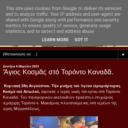
This site uses cookies from Google to deliver its services
and to analyze traffic. Your IP address and user-agent are
shared with Google along with performance and security
metrics to ensure quality of service, generate usage
statistics, and to detect and address abuse.
LEARN MORE
GOT IT
▼
Δευτέρα 6 Μαρτίου 2023
Ἅγιος Κοσμᾶς στό Τορόντο Καναδᾶ.
Κυριακή 24η Αὐγούστου. Τήν μνήμη τοῦ Ἁγίου ἱερομάρτυρος
Κοσμᾶ τοῦ Αἰτωλοῦ,
ἑόρτασε ὁ ἱερός ναός τοῦ ἁγίου στό Τορόντο
Καναδά. Τῶν πανηγυρικῶν ἀκολουθιῶν προέστη ὁ ἐπιχώριος
ἱεράρχης Τορόντο κ. Μακάριος πλαισιούμενος ὑπό ἱερέων τῆς
ἱερᾶς Μητροπόλεως.