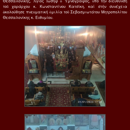
Θεσσαλονίκης, Ἅγιος Ἰωσήφ ὁ Ὑμνογράφος, ὑπό τήν διεύθυνση
τοῦ χοράρχου κ. Κωνσταντίνου Κατσίκη, καί στήν συνέχεια
ἀκολούθησε πνευματική ὁμιλία τοῦ Σεβασμιωτάτου Μητροπολίτου
Θεσσαλονίκης κ. Εὐθυμίου.