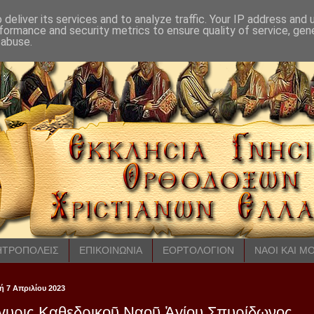
deliver its services and to analyze traffic. Your IP address and
formance and security metrics to ensure quality of service, ge
 abuse.
ΤΡΟΠΟΛΕΙΣ
ΕΠΙΚΟΙΝΩΝΙΑ
ΕΟΡΤΟΛΟΓΙΟΝ
ΝΑΟΙ ΚΑΙ Μ
 7 Απριλίου 2023
γυρις Καθεδρικοῦ Ναοῦ Ἁγίου Σπυρίδωνος