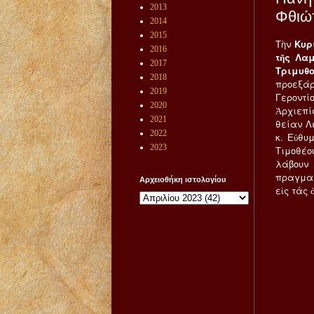
2013
Φθιώ
2014
2015
Τὴν
Κυρ
2016
τῆς Λαμ
2017
Τριμυθ
2018
προεξάρ
2019
Γεροντί
2020
Ἀρχιεπί
2021
θείαν Λ
2022
κ. Εὐθυ
2023
Τιμοθέο
λάβουν
πραγματ
Αρχειοθήκη ιστολογίου
εἰς τὰς 