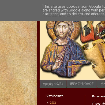
This site uses cookies from Google to 
are shared with Google along with per
statistics, and to detect and address
Αρχική σελίδα
ΙΕΡΑ ΣΥΝΟΔΟΣ
ΜΗ
ΚΑΤΗΓΟΡΙΕΣ
Παρασκευή
2012
Πανή