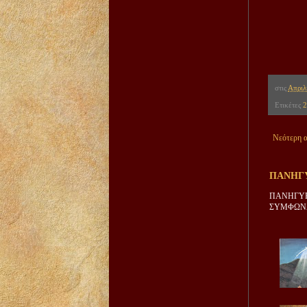
στις
Απριλ
Ετικέτες
2
Νεότερη 
ΠΑΝΗΓΥ
ΠΑΝΗΓΥΡ
ΣΥΜΦΩΝΑ