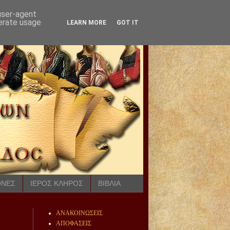
 user-agent
nerate usage
LEARN MORE
GOT IT
ΟΝΕΣ
ΙΕΡΟΣ ΚΛΗΡΟΣ
ΒΙΒΛΙΑ
ΑΝΑΚΟΙΝΩΣΕΙΣ
ΑΠΟΦΑΣΕΙΣ