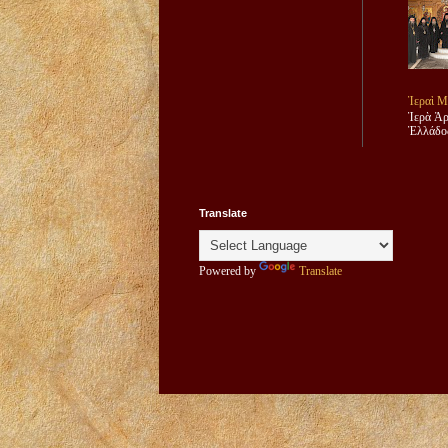
Ἱεραὶ Μ
Ἱερὰ Ἀρ
Ἑλλάδος
Translate
Powered by
Translate