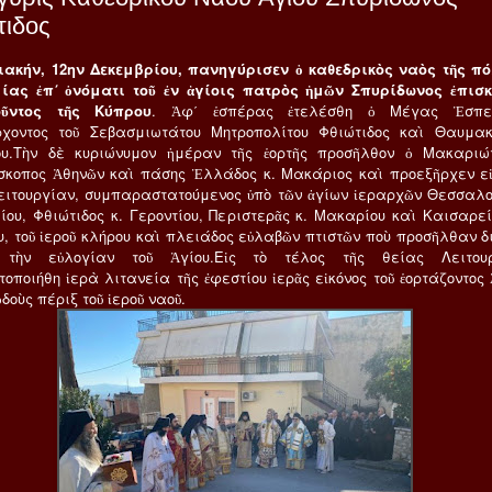
τιδος
ιακήν, 12ην Δεκεμβρίου, πανηγύρισεν ὁ καθεδρικὸς ναὸς τῆς π
ίας ἐπ΄ ὀνόματι τοῦ ἐν ἁγίοις πατρὸς ἡμῶν Σπυρίδωνος ἐπισ
οῦντος τῆς Κύπρου
. Ἀφ΄ ἑσπέρας ἐτελέσθη ὁ Μέγας Ἑσπερ
χοντος τοῦ Σεβασμιωτάτου Μητροπολίτου Φθιώτιδος καὶ Θαυμακ
ου.Τὴν δὲ κυριώνυμον ἡμέραν τῆς ἑορτῆς προσῆλθον ὁ Μακαριώ
σκοπος Ἀθηνῶν καὶ πάσης Ἑλλάδος κ. Μακάριος καὶ προεξῆρχεν εἰ
ειτουργίαν, συμπαραστατούμενος ὑπὸ τῶν ἀγίων ἱεραρχῶν Θεσσαλο
μίου, Φθιώτιδος κ. Γεροντίου, Περιστερᾶς κ. Μακαρίου καὶ Καισαρεί
υ, τοῦ ἱεροῦ κλήρου καὶ πλειάδος εὐλαβῶν πτιστῶν ποὺ προσῆλθαν δ
 τὴν εὐλογίαν τοῦ Ἁγίου.Εἰς τὸ τέλος τῆς θείας Λειτου
οποιήθη ἱερὰ λιτανεία τῆς ἐφεστίου ἱερᾶς εἰκόνος τοῦ ἑορτάζοντος 
ὁδοὺς πέριξ τοῦ ἱεροῦ ναοῦ.