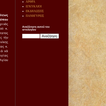
ΑΡΘΡΑ
ΕΓΚΥΚΛΙΟΙ
ΕΚΔΗΛΩΣΕΙΣ
όλεως
ΠΑΝΗΓΥΡΕΙΣ
κόπου
ινὸς
Αναζήτηση αυτού του
οῦ κ.
ιστολογίου
τατος
ς τὴν
νίκης
ας κ.
ιὰ νὰ
ργίας
Ἁγίου