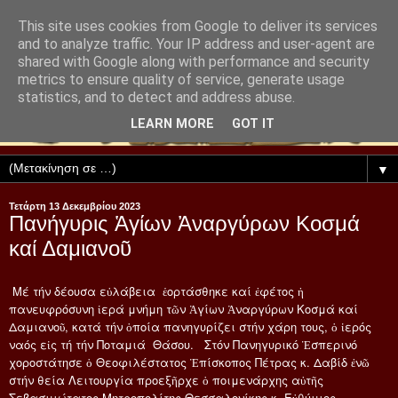
This site uses cookies from Google to deliver its services
and to analyze traffic. Your IP address and user-agent are
shared with Google along with performance and security
metrics to ensure quality of service, generate usage
statistics, and to detect and address abuse.
LEARN MORE
GOT IT
▼
Τετάρτη 13 Δεκεμβρίου 2023
Πανήγυρις Ἁγίων Ἀναργύρων Κοσμά
καί Δαμιανοῦ
Μέ τήν δέουσα εὐλάβεια
ἑορτάσθηκε καί ἐφέτος ἡ
πανευφρόσυνη ἱερά μνήμη τῶν Ἁγίων Ἀναργύρων Κοσμά καί
Δαμιανοῦ, κατά τήν ὁποία πανηγυρίζει στήν χάρη τους, ὁ ἱερός
ναός εἰς τή τήν Ποταμιά
Θάσου.
Στόν Πανηγυρικό Ἑσπερινό
χοροστάτησε ὁ Θεοφιλέστατος Ἐπίσκοπος Πέτρας κ. Δαβίδ ἐνῶ
στήν θεία Λειτουργία προεξῆρχε ὁ ποιμενάρχης αὐτῆς
Σεβασμιώτατος Μητροπολίτης Θεσσαλονίκης κ. Εὐθύμιος