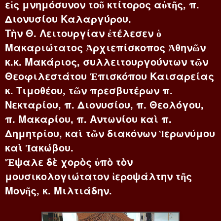
εἰς μνημόσυνον τοῦ κτίτορος αὐτῆς, π.
Διονυσίου Καλαργύρου.
Τὴν Θ. Λειτουργίαν ἐτέλεσεν ὁ
Μακαριώτατος Ἀρχιεπίσκοπος Ἀθηνῶν
κ.κ. Μακάριος, συλλειτουργούντων τῶν
Θεοφιλεστάτου Ἐπισκόπου Καισαρείας
κ. Τιμοθέου, τῶν πρεσβυτέρων π.
Νεκταρίου, π. Διονυσίου, π. Θεολόγου,
π. Μακαρίου, π. Αντωνίου καὶ π.
Δημητρίου, καὶ τῶν διακόνων Ἱερωνύμου
καὶ Ἰακώβου.
Ἔψαλε δὲ χορὸς ὑπὸ τὸν
μουσικολογιώτατον ἱεροψάλτην τῆς
Μονῆς, κ. Μιλτιάδην.