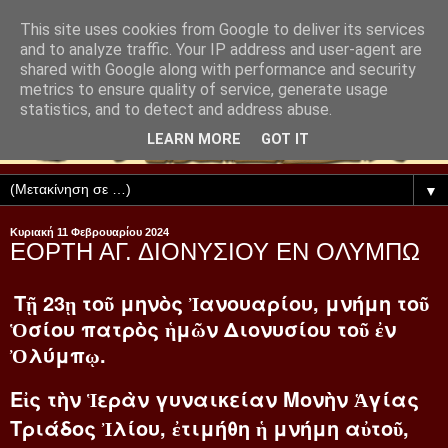
This site uses cookies from Google to deliver its services
and to analyze traffic. Your IP address and user-agent are
shared with Google along with performance and security
metrics to ensure quality of service, generate usage
statistics, and to detect and address abuse.
LEARN MORE
GOT IT
▼
Κυριακή 11 Φεβρουαρίου 2024
ΕΟΡΤΗ ΑΓ. ΔΙΟΝΥΣΙΟΥ ΕΝ ΟΛΥΜΠΩ
Τῇ 23ῃ τοῦ μηνὸς Ἰανουαρίου, μνήμη τοῦ
Ὁσίου πατρὸς ἡμῶν Διονυσίου τοῦ ἐν
Ὀλύμπῳ.
Εἰς τὴν Ἱερὰν γυναικείαν Μονὴν Ἁγίας
Τριάδος Ἰλίου, ἐτιμήθη ἡ μνήμη αὐτοῦ,