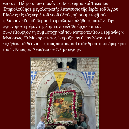
ναοῦ, π. Πέτρου, τῶν διακόνων Ἱερωνύμου καὶ Ἰακώβου. 
Ἐπηκολούθησε μεγαλοπρεπής λιτάνευσις τῆς Ἱερᾶς τοῦ Ἁγίου 
Εἰκόνος εἰς τὰς πέριξ τοῦ ναοῦ ὁδούς, τῇ συμμετοχῇ  τῆς 
φιλαρμονικῆς τοῦ δήμου Πειραιῶς καὶ πλήθους πιστῶν. Τὴν 
ἁγιώνυμον ἡμέραν τῆς ἑορτῆς ἐτελέσθη ἀρχιερατικόν 
συλλείτουργον τῇ συμμετοχῇ καὶ τοῦ Μητροπολίτου Γερμανίας κ. 
Μωϋσέως. Ὁ Μακαριώτατος ἐκήρυξε τὸν θεῖον λόγον καὶ 
εὐχήθηκε τὰ δέοντα εἰς τοὺς πιστούς καὶ στὸν δραστήριο ἐφημέριο 
τοῦ Ἱ. Ναοῦ, π. Ἀναστάσιον Ἀληφραγκῆν.