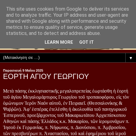
This site uses cookies from Google to deliver its services
and to analyze traffic. Your IP address and user-agent are
shared with Google along with performance and security
metrics to ensure quality of service, generate usage
statistics, and to detect and address abuse.
LEARN MORE
GOT IT
▼
Παρασκευή 9 Μαΐου 2025
ΕΟΡΤΗ ΑΓΙΟΥ ΓΕΩΡΓΙΟΥ
Μετὰ πάσης ἐκκλησιαστικῆς μεγαλοπρεπείας ἑωρτάσθη ἡ ἑορτή 
τοῦ ἁγίου Μεγαλομάρτυρος Γεωργίου τοῦ τροπαιοφόρου, εἰς τὸν 
ὁμώνυμον Ἱερόν Ναόν αὐτοῦ, ἐν Πειραιεῖ. 
(Θεσσαλονίκης & 
Ψαῤῥῶν). Ἀφ’ ἑσπέρας ἐτελέσθη ἡ ἀκολουθία τοῦ πανηγυρικοῦ 
Ἑσπερινοῦ, προεξάρχοντος τοῦ Μακαριωτάτου Ἀρχιεπίσκοπου 
Αθηνών καὶ πάσης Ἑλλάδος κ.κ. Μακαρίου, τῶν ἱερομονάχων π. 
Ἰησοῦ ἐκ Γερμανίας, π. Νήφωνος, π. Διονύσιου, π. Ἀμβροσίου, 
τῶν πρεσβυτέρων π. Ἀναστασίου, τοῦ καὶ ἐφημέριου τοῦ ἱεροῦ 