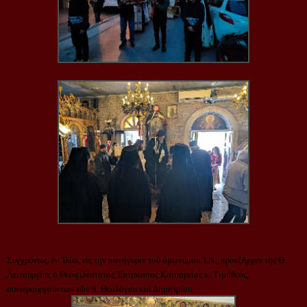
Συγχρόνως, ἐν Ἰλίω, εἰς τὴν πανήγυριν τοῦ ὁμωνύμου Ἱ.Ν., προεξῆρχεν τῆς Θ. 
Λειτουργίας ὁ Θεοφιλέστατος Ἐπίσκοπος Καισαρείας κ. Τιμόθεος, 
συνιερουργούντων τῶν π. Θεολόγου καὶ Δημητρίου.