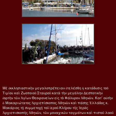
Μὲ ἐκκλησιαστικὴν μεγαλοπρέπειαν ἐτελέσθη ἡ κατάδυσις τοῦ
Τιμίου καὶ Ζωοποιοῦ Σταυροῦ κατὰ τὴν μεγάλην Δεσποτικὴν
ἑορτὴν τῶν Ἁγίων Θεοφανείων εἰς τὸ Φάλυρον Ἀθηνῶν. Κατ’ αὐτὴν
ὁ Μακαριώτατος Ἀρχιεπίσκοπος Ἀθηνῶν καὶ πάσης Ἑλλάδος κ.
Μακάριος τῇ συμμετοχῇ τοῦ ἱεροῦ Κλήρου τῆς Ἱερᾶς
Ἀρχιεπισκοπῆς Ἀθηνῶν, τῶν μοναχικῶν ταγμάτων καὶ πιστοῦ λαοῦ