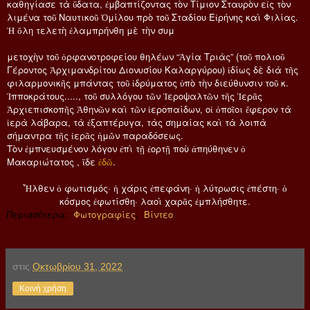
καθηγίασε τὰ ὕδατα, ἐμβαπτίζοντας τὸν Τίμιον Σταυρὸν εἰς τὸν
λιμένα τοῦ Ναυτικοῦ Ὀμίλου πρὸ τοῦ Σταδίου Εἰρήνης καὶ Φιλίας.
Ἡ ὅλη τελετὴ ἐλαμπρήνθη μὲ τὴν συμ
μετοχὴν τοῦ ὀρφανοτροφείου θηλέων “Ἁγία Τριὰς” (τοῦ πολιοῦ
Γέροντος Ἀρχιμανδρίτου Διονυσίου Καλαργύρου) ἰδίως δὲ διὰ τῆς
φιλαρμονικῆς μπάντας τοῦ ἱδρύματος ὑπὸ τὴν διεύθυνσιν τοῦ κ.
Ἰπποκράτους....., τοῦ συλλόγου τῶν Ἱεροψαλτῶν τῆς Ἱερᾶς
Ἀρχιεπισκοπῆς Ἀθηνῶν καὶ τῶν ἱεροπαίδων, οἱ ὁποῖοι ἔφερον τὰ
ἱερὰ λάβαρα, τὰ ἐξαπτέρυγα, τὰς σημαίας καὶ τὰ λοιπὰ
σήμαντρα τῆς ἱερᾶς ἡμῶν παραδόσεως.
Τὸν ἐμπνευσμένον λόγον ἐπὶ τῇ ἑορτῇ ποὺ ἀπηύθηνεν ὁ
Μακαριώτατος , ἴδε
ἐδῶ
.
Ἦλθεν ὁ φωτισμός· ἡ χάρις ἐπεφάνη· ἡ λύτρωσις ἐπέστη· ὁ
κόσμος ἐφωτίσθη· λαοὶ χαρᾶς ἐμπλήσθητε.
Περισσότερα:
Φωτογραφίες
,
Βίντεο
στις
Οκτωβρίου 31, 2022
Κοινή χρήση