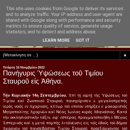
This site uses cookies from Google to deliver its services
and to analyze traffic. Your IP address and user-agent are
shared with Google along with performance and security
metrics to ensure quality of service, generate usage
statistics, and to detect and address abuse.
LEARN MORE
GOT IT
▼
Τετάρτη 16 Νοεμβρίου 2022
Πανήγυρις Ὑψώσεως τοῦ Τιμίου
Σταυροῦ εἰς Ἀθήνα.
Τήν Κυριακήν 14η Σεπτεμβρίου.
Ἐπί τῇ ἑορτῇ τῆς Ὑψώσεως τοῦ
Τιμίου καί Ζωοποιοῦ Σταυροῦ, πανηγύρισεν ὁ μεγαλοπρεπής
ἱερός ναός ἐν Ἀχαρναῖς, κτίτωρ τοῦ ὁποίου ὑπῆρξεν ὁ μακαριστός
Μητροπολίτης Ἀχαρνῶν καί Νέας Ἰωνίας κυρός Ἀθανάσιος. Κατά
τήν ἐκκλησιαστικήν τάξιν, ἀφ΄ ἑσπέρας πραγματοποιήθη ὁ Μέγας
Ἑσπερινός καί ἡ μετά πομπῆς λιτάνευσις εἰς τάς ὁδούς τοῦ δήμου
Ἀχαρνῶν τοῦ πανσεβάστου Τιμίου Σταυροῦ, προεξάρχοντος τοῦ