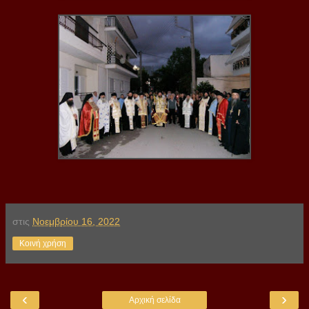
στις
Νοεμβρίου 16, 2022
Κοινή χρήση
‹
›
Αρχική σελίδα