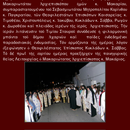
Μακαριωτάτου Ἀρχιεπισκόπου ἡμῶν κ. Μακαρίου,
συμπαραστατουμένου τοῦ Σεβασμιωτάτου Μητροπολίτου Κορίνθου
κ. Παγκρατίου, τῶν Θεοφιλεστάτων Ἐπισκόπων Καισαρείας κ.
Τιμοθέου, Χριστουπόλεως κ. Ἰακώβου, Κυκλάδων κ. Σάββα, Ρωγῶν
κ. Δωροθέου καί πλειάδος ἱερέων τῆς ἱερᾶς Ἀρχιεπισκοπῆς. Τήν
ἱεράν λιτάνευσιν τοῦ Τιμίου Σταυροῦ συνόδευσε ἡ φιλαρμονική
μπάντα τοῦ δήμου Ἀχαρνῶν καί παίδες ἐνδεδημένοι
παραδοσιακάς ἐνδυμασίας. Τόν ἁρμόζοντα τῆς ἡμέρας λόγον
ἐξεφώνησεν ὁ Θεοφιλέστατος Ἐπίσκοπος Κυκλάδων κ. Σάββας.
Τό δέ πρωΐ τῆς ἑορτίου ἡμέρας προεξῆρχεν τῆς πανηγυρικῆς
θείας Λειτουργίας ὁ Μακαριώτατος Ἀρχιεπίσκοπος κ. Μακάριος.