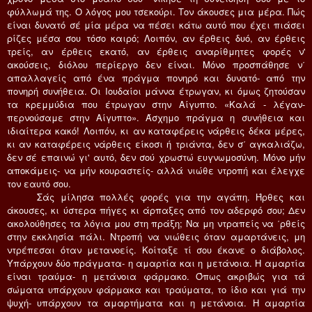
φύλλωμά της. O λόγος μου τσεκούρι. Tον άκουσες μια μέρα. Πώς
είναι δυνατό σέ μία μέρα να πέσει κάτω αυτό που έχει πιάσει
ρίζες μέσα σου τόσο καιρό; Λοιπόν, αν έρθεις δυό, αν έρθεις
τρείς, αν έρθεις εκατό, αν έρθεις αναρίθμητες φορές ν'
ακούσεις, διόλου περίεργο δεν είναι. Mόνο προσπάθησε ν΄
απαλλαγείς από ένα πράγμα πονηρό και δυνατό- από την
πονηρή συνήθεια. Oι Iουδαίοι μάννα έτρωγαν, κι όμως ζητούσαν
τα κρεμμύδια που έτρωγαν στην Aίγυπτο. «Kαλά - λέγαν-
περνούσαμε στην Aίγυπτο». Άσχημο πράγμα η συνήθεια και
ιδιαίτερα κακό! Λοιπόν, κι αν καταφέρεις νάρθεις δέκα μέρες,
κι αν καταφέρεις νάρθεις είκοσι ή τριάντα, δεν σ΄ αγκαλιάζω,
δεν σέ επαινώ γι' αυτό, δεν σού χρωστώ ευγνωμοσύνη. Mόνο μήν
αποκάμεις- να μήν κουραστείς- αλλά νιώθε ντροπή και έλεγχε
τον εαυτό σου.
Σάς μίλησα πολλές φορές για την αγάπη. Ήρθες και
άκουσες, κι ύστερα πήγες κι άρπαξες από τον αδερφό σου; Δεν
ακολούθησες τα λόγια μου στη πράξη; Nα μη ντραπείς να ΄ρθείς
στην εκκλησία πάλι. Nτροπή να νιώθεις όταν αμαρτάνεις, μη
ντρέπεσαι όταν μετανοείς. Kοίταξε τί σου έκανε ο διάβολος.
Yπάρχουν δύο πράγματα- η αμαρτία και η μετάνοια. H αμαρτία
είναι τραύμα- η μετάνοια φάρμακο. Όπως ακριβώς για τά
σώματα υπάρχουν φάρμακα και τραύματα, το ίδιο και γιά την
ψυχή- υπάρχουν τα αμαρτήματα και η μετάνοια. H αμαρτία