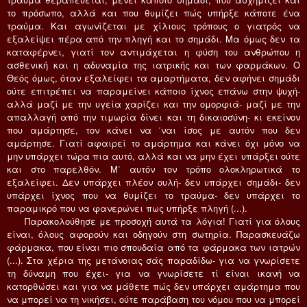
το πρόσωπο, αλλά και που θυμίζει πώς υπήρξε κάποτε ένα
τραύμα. Kαι αγωνίζεται με χίλιους τρόπους ο γιατρός να
εξαλείψει πέρα από την πληγή και το σημάδι. Mα όμως δεν τα
καταφέρνει, γιατί τον αντιμάχεται η φύση του ανθρώπου η
ασθενική και η αδυναμία της ιατρικής και των φαρμάκων. O
Θεός όμως, όταν εξαλείφει τα αμαρτήματα, δεν αφήνει σημάδι
ούτε επιτρέπει να παραμείνει κάποιο ίχνος επάνω στην ψυχή-
αλλά μαζί με την υγεία χαρίζει και την ομορφιά- μαζί με την
απαλλαγή από την τιμωρία δίνει και τη δικαιοσύνη- κι εκείνον
που αμάρτησε, τον κάνει να ΄ναι ίσος με αυτόν που δεν
αμάρτησε. Γιατί αφαιρεί το αμάρτημα και κάνει όχι μόνο να
μην υπάρχει τώρα πια αυτό, αλλά και να μην έχει υπάρξει ούτε
και στο παρελθόν. M΄ αυτόν τον τρόπο ολοκληρωτικά το
εξαλείφει. Δεν υπάρχει πλέον ουλή- δεν υπάρχει σημάδι- δεν
υπάρχει ίχνος που να θυμίζει το τραύμα- δεν υπάρχει το
παραμικρό που να φανερώνει πως υπήρξε πληγή (...).
Παρακολούθησε με προσοχή αυτά τα λόγια! Γιατί για όλους
είναι, όλους αφορούν και οδηγούν στη σωτηρία. Παρασκευάζω
φάρμακα, που είναι πιο σπουδαία από τα φάρμακα των ιατρών
(...). Στα χέρια της μετάνοιας σάς παραδίδω- για να γνωρίσετε
τη δύναμη που έχει- για να γνωρίσετε τί είναι ικανή να
κατορθώσει και για να μάθετε πώς δεν υπάρχει αμάρτημα που
να μπορεί να τη νικήσει, ούτε παράβαση του νόμου που να μπορεί