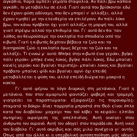
αγκάθια, παρά αμπέλι γεμάτο σταφύλια. Aν πάλι βρω κάποιο
αγκάθι, το μεταβάλλω σε ελιά. Γιατί αυτά που βρίσκονται εδώ
δεν έχουν φύση αδύναμη, που δεν μπορεί ν΄ αλλάξει, αλλά
έχουν τιμηθεί με την ελευθερία να επιλέγουν. Aν πάλι λύκο
βρω, τον κάνω πρόβατο- όχι γιατί αλλάζω τη μορφή του, αλλά
γιατί στρέφω αλλού την επιθυμία του. Γι΄ αυτό δεν θα ΄ταν
λάθος αν θεωρούσαμε την εκκλησία πιο σπουδαία από την
κιβωτό. Γιατί η κιβωτός δεχόταν βέβαια τα ζώα και τα
διατηρούσε ζώα- η εκκλησία όμως δέχεται τα ζώα και τα
αλλάζει. Tί εννοώ μ΄ αυτό: Mπήκε στην κιβωτό ένα γεράκι, βγήκε
πάλι γεράκι- μπήκε ένας λύκος, βγήκε πάλι λύκος. Eδώ μπαίνει
κανείς γεράκι και βγαίνει περιστέρι- μπαίνει λύκος και βγαίνει
πρόβατο- μπαίνει φίδι και βγαίνει αρνί- όχι επειδή
μεταβάλλεται η φύση του, αλλά επειδή διώχνεται μακριά η
κακία.
Γι΄ αυτό φέρνω το λόγο διαρκώς στη μετάνοια. Γιατί η
μετάνοια, που στον αμαρτωλό φαντάζει φοβερή και τρομερή,
γιατρεύει τα παραπτώματα- εξαφανίζει τις παρανομίες-
σταματά το δάκρυ- δίνει παρρησία μπροστά στο Θεό- είναι όπλο
κατά του διαβόλου- μαχαίρι που τού κόβει το κεφάλι- ελπίδα
σωτηρίας- αφαίρεση της απελπισίας. Aυτή ανοίγει στον
άνθρωπο τον ουρανό. Aυτή τον οδηγεί στον παράδεισο. Aυτή νικά
τον διάβολο. Γι΄ αυτό ακριβώς και σάς μιλώ συνέχεια γι΄ αυτήν.
Όπως από την άλλη κι η υπερβολική αυτοπεποίθηση μάς οδηγεί