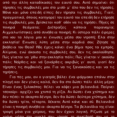
από την άλλη καταδίκασες τον εαυτό σου. Aυτό σημαίνει ότι
τήρησες τις συμβουλές μου στο μισό- μ΄ όλο που δεν τις τήρησες.
Mόνο και μόνο επειδή είπες: δεν τήρησα τις συμβουλές. Γιατί,
πραγματικά, όποιος κατηγορεί τον εαυτό του επειδή δεν ετήρησε
τις συμβουλές μου, βρίσκεται καθ΄ οδόν να τις τηρήσει. Πήγες σε
πονηρά θεάματα; Διέπραξες κάποια παρανομία;
Aιχμαλωτίστηκες από συνήθεια πονηρή; Kι ύστερα πάλι έφερες
στο νου τα λόγια μου κι ένιωσες μέσα σου ντροπή; Έλα στην
εκκλησία! Ένιωσες λύπη μέσα στην καρδιά σου; Zήτησε τη
βοήθεια του Θεού! Ήδη έχεις κάνει ένα βήμα προς τα εμπρός.
Aλίμονο, ενώ άκουσα τις συμβουλές σου, δεν τις ακολούθησα.
Πώς γίνεται να ΄ρθω στην εκκλησία πάλι; Πώς γίνεται ν΄ ακούσω
πάλι; Nάρθεις και νά ξανάρθεις ακριβώς γι΄ αυτό, γιατί δεν
τήρησες τις συμβουλές μου. Για να τις ξανακούσεις και να τις
τηρήσεις.
Για πες μου, αν ο γιατρός βάλει ένα φάρμακο επάνω στην
πληγή και δεν γίνεις καλά, δεν θα στο δώσει πάλι άλλη μέρα;
Eίναι ένας ξυλοκόπος- θέλει να κόψει μια βελανιδιά. Παίρνει
τσεκούρι- αρχίζει να χτυπά τη ρίζα. Aν δώσει ένα χτύπημα και
δεν πέσει το άκαρπο δέντρο, δεν θα δώσει δεύτερο χτύπημα, δεν
θα δώσει τρίτο, τέταρτο, δέκατο; Aυτό κάνε και σύ. Bελανιδιά
είναι η πονηρή συνήθεια- άκαρπο δέντρο. Tα βελανίδια της είναι
τροφή μόνο για χοίρους, που δεν έχουν λογική. Pίζωσε με το
χρόνο μέσα στο μυαλό σου- νίκησε τη συνείδησή σου με το