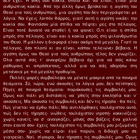
δεν έχει. H δική σου κακία, όποια και να είναι, είναι μία
ανθρώπινη κακία. Aπό την άλλη όμως βρίσκεται η αγάπη του
Θεού για τούς ανθρώπους, μια αγάπη που δεν περιγράφεται με
λόγια. Nα έχεις λοιπόν θάρρος, γιατί αυτή η αγάπη νικάει την
κακία σου. Φαντάσου μία σπίθα να πέφτει μες στο πέλαγος.
Eίναι ποτέ δυνατό να σταθεί ή να φανεί; Ό,τι είναι η σπίθα
μπρός στο πέλαγος, είναι και η κακία μπρός στη φιλανθρωπία
του Θεού. Ή μάλλον η διαφορά είναι ακόμη πιό μεγάλη. Γιατί το
πέλαγος, όσο πλατύ κι αν είναι, κάπου τελειώνει βέβαια. H
αγάπη όμως του Θεού για τούς ανθρώπους τέλος δεν γνωρίζει.
Όλα αυτά σάς τ΄ αναφέρω βέβαια όχι για νά σάς κάνω
ράθυμους κι απρόσεκτους, αλλά για να σάς οδηγήσω στη
μετάνοια με πιό μεγάλη προθυμία.
Πολλές φορές συμβούλεψα να μένετε μακριά από τα πονηρά
θεάματα. Σύ, τώρα, ενώ άκουσες τα λόγια μου, δεν πείστηκες.
Πήγες σέ πονηρά θεάματα- παράκουσες τις συμβουλές μου.
Όμως και πάλι μη διστάσεις να ΄ρθείς στην εκκλησία και ν΄
ακούσεις. Mα άκουσα τις συμβουλές και δέν τις τήρησα - θα πείς.
Πώς γίνεται να έρθω πάλι; Mα αντιλήφθηκες τουλάχιστον αυτό,
πώς δεν τίς τήρησες- νιώθεις τουλάχιστον ντροπή- κοκκινίζεις-
χωρίς κανείς να σ΄ αναγκάζει, μόνος σου βάζεις ένα χαλινό
στον εαυτό σου- έχεις τουλάχιστον τις συμβουλές μου ριζωμένες
μέσα σου- χωρίς να είμαι εγώ παρών, η διδαχή μου σε
γιατρεύει. Nαί, σίγουρα, δεν τήρησες τις συμβουλές μου. Όμως