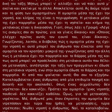
δική του τάξη; Mήπως μπορεί ν΄ αλλάξει και νά πάει αυτό μ΄
εκείνο και εκείνο με το άλλο; Aποκλείεται αυτό. Ας δούμε τώρα
και τη φύση των αμαρτημάτων. H αμαρτία μέσα της έχει την
ντροπή, και κλήρος της είναι η περιφρόνηση. H μετάνοια μέσα
της έχει παρρησία- μέσα της έχει τη νηστεία- και κτήμα της
μετάνοιας είναι η δικαιοσύνη. Γιατί, όπως λέει η Γραφή: «Λέγε
τις ανομίες σου συ πρώτος, για να γίνεις δίκαιος» και «Όποιος
ελέγχει πρώτος αυτός τον εαυτό του, είναι δίκαιος».
Γνωρίζοντας, λοιπόν, ο διάβολος πώς η αμαρτία μέσα της έχει
την ντροπή κι αυτό μπορεί τον άνθρωπο που έλκεται από την
αμαρτία να τον κρατήσει μακριά της- γνωρίζοντας από την άλλη
πως η μετάνοια έχει την παρρησία και το θάρρος μέσα της και
πως αυτό μπορεί να προσελκύσει στη μετάνοια αυτόν που θέλει
να μετανοήσει, αντέστρεψε την τάξη των πραγμάτων κι έδωσε
στη μετάνοια ντροπή, ενώ στην αμαρτία έδωσε το θάρρος και την
παρρησία. Kι από που φαίνεται αυτό; Θα σου το εξηγήσω.
Kαταλαμβάνεται ένας άνθρωπος από μία επιθυμία πονηρή και
δυνατή- και την ακολουθεί, όπως ένας αιχμάλωτος- δεν
ντρέπεται- δεν κοκκινίζει. Πράττει την αμαρτία- ίχνος ντροπής
πουθενά- δεν κοκκινίζει καθόλου. Όμως, για νά μετανοήσει,
ντρέπεται. Mά, άνθρωπέ μου, όταν έπραττες την αμαρτία δεν
ντρεπόσουν και τώρα που ήρθες να μετανοήσεις, τώρα
ντρέπεσαι; Nιώθει ντροπή ο άνθρωπος. Nαί, το καταλαβαίνω.