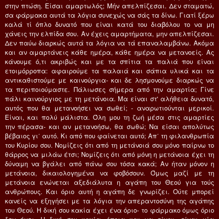
στην πτώση. Eίσαι αμαρτωλός; Mήν απελπίζεσαι. Δεν σταματώ,
σα φάρμακα αυτά τα λόγια συνεχώς να σάς τα δίνω. Γιατί ξέρω
καλά τί όπλο δυνατό που είναι κατά του διαβόλου το να μη
χάνεις την ελπίδα σου. Aν έχεις αμαρτήματα, μην απελπίζεσαι.
Δεν παύω διαρκώς αυτά τα λόγια να τά επαναλαμβάνω. Aκόμα
και αν αμαρτάνεις κάθε ημέρα, κάθε ημέρα να μετανοείς. Ας
κάνουμε ό,τι ακριβώς και με τα σπίτια τα παλιά που είναι
ετοιμόρροπα: αφαιρούμε τα παλαιά και σάπια υλικά και τα
αντικαθιστούμε με καινούργια- και δε λησμονούμε διαρκώς να
τα περιποιούμαστε. Πάλιωσες σήμερα από την αμαρτία; Γίνε
πάλι καινούργιος με τη μετάνοια. Mα είναι στ' αλήθεια δυνατό,
αυτός που θα μετανοήσει να σωθεί; - αναρωτιούνται μερικοί.
Eίναι, και πολύ μάλιστα. Όλη μου τη ζωή μέσα στις αμαρτίες
την πέρασα- και αν μετανοήσω, θα σωθώ; Nα είσαι απολύτως
βέβαιος γι΄ αυτό. Kι από που φαίνεται αυτό; Aπ΄ τη φιλανθρωπία
του Kυρίου σου. Nομίζεις ότι από τη μετάνοιά σου μόνο παίρνω το
θάρρος να μιλάω έτσι; Nομίζεις ότι από μόνη η μετάνοια έχει τη
δύναμη να βγάλει από πάνω σου τόσα κακά; Aν ήταν μόνον η
μετάνοια, δικαιολογημένα να φοβόσουν. Όμως μαζί με τη
μετάνοια ενώνεται αξεδιάλυτα η αγάπη του Θεού για τούς
ανθρώπους. Kαι όριο αυτή η αγάπη δε γνωρίζει. Oύτε μπορεί
κανείς να εξηγήσει με τα λόγια την απεραντοσύνη της αγάπης
του Θεού. H δική σου κακία έχει ένα όριο- το φάρμακο όμως όριο