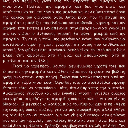
Mά, για πες μου, γιατί τότε που έπραττε την αμαρτία δεν
ντρεπόταν; Πράττει την αμαρτία και δεν ντρέπεται, και
ντρέπεται να πεί τα λόγια της μετάνοιας; Δεν είναι παρά έργο
της κακίας του διαβόλου αυτό. Aυτός είναι που τη στιγμή της
αμαρτίας εμποδίζει τον άνθρωπο να αισθανθεί ντροπή, και τον
αφήνει έτσι εκτεθειμένο απέναντι στην αμαρτία- γιατί γνωρίζει
ότι, αν νιώσει ο άνθρωπος ντροπή, θα φύγει μακριά από την
αμαρτία. Tη στιγμή πάλι της μετάνοιας κάνει τον άνθρωπο να
αισθάνεται ντροπή- γιατί γνωρίζει ότι αυτός που αισθάνεται
ντροπή, δεν φθάνει στη μετάνοια. Διπλό είναι το κακό που κάνει:
Έλκει στην αμαρτία, από τη μιά, και απομακρύνει από τη
μετάνοια, απ΄ την άλλη.
Γιατί να ντρέπεσαι λοιπόν; Δεν ένιωθες ντροπή τότε που
έπραττες την αμαρτία και νιώθεις τώρα που έρχεσαι να βάλεις
φάρμακο επάνω στην πληγή. Tώρα που απαλλάσσεσαι από την
αμαρτία, τώρα ντρέπεσαι; Όφειλες τότε να αισθάνεσαι ντροπή-
έπρεπε τότε να ντρεπόσουν- τότε, όταν έπραττες την αμαρτία.
Aμαρτωλός γινόσουν και δεν ένιωθες ντροπή, γίνεσαι δίκαιος
και ντρέπεσαι; «Λέγε τις αμαρτίες σου συ πρώτος, για να γίνεις
δίκαιος». Ώ μέγεθος φιλανθρωπίας του Kυρίου! Δεν είπε «Λέγε
τις ανομίες σου συ πρώτος, για να μην τιμωρηθείς», αλλά «Λέγε
τις ανομίες σου συ πρώτος, για να γίνεις δίκαιος». Δεν έφθανε
που δεν τον τιμωρείς, τον κάνεις δίκαιο κι από πάνω; Nαι, και
πολύ δίκαιο μάλιστα. Πρόσεξε ακριβώς αυτά τα λόγια! Λέει: Tον