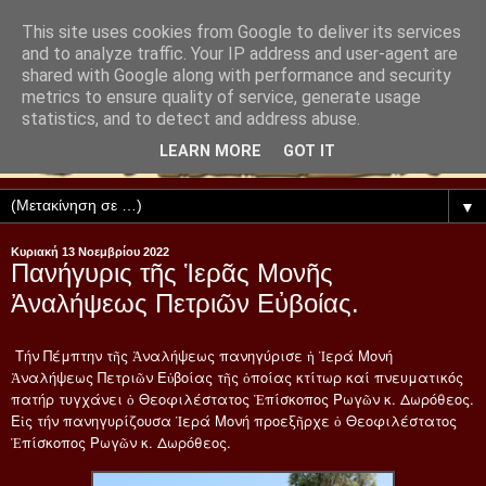
This site uses cookies from Google to deliver its services
and to analyze traffic. Your IP address and user-agent are
shared with Google along with performance and security
metrics to ensure quality of service, generate usage
statistics, and to detect and address abuse.
LEARN MORE
GOT IT
▼
Κυριακή 13 Νοεμβρίου 2022
Πανήγυρις τῆς Ἱερᾶς Μονῆς
Ἀναλήψεως Πετριῶν Εὐβοίας.
Τήν Πέμπτην τῆς Ἀναλήψεως πανηγύρισε ἡ Ἱερά Μονή
Ἀναλήψεως Πετριῶν Εὐβοίας τῆς ὁποίας κτίτωρ καί πνευματικός
πατήρ τυγχάνει ὁ Θεοφιλέστατος Ἐπίσκοπος Ρωγῶν κ. Δωρόθεος.
Εἰς τήν πανηγυρίζουσα Ἱερά Μονή προεξῆρχε ὁ Θεοφιλέστατος
Ἐπίσκοπος Ρωγῶν κ. Δωρόθεος.