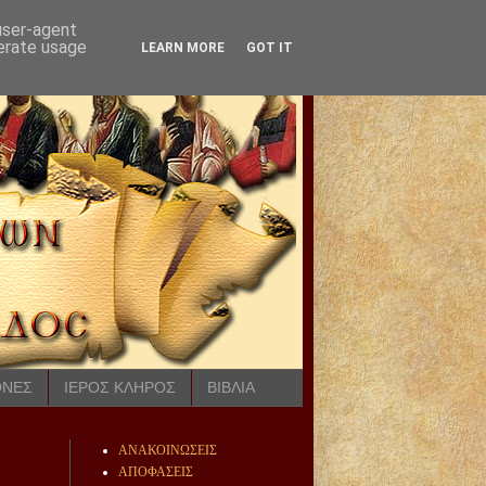
 user-agent
nerate usage
LEARN MORE
GOT IT
ΟΝΕΣ
ΙΕΡΟΣ ΚΛΗΡΟΣ
ΒΙΒΛΙΑ
ΑΝΑΚΟΙΝΩΣΕΙΣ
ΑΠΟΦΑΣΕΙΣ