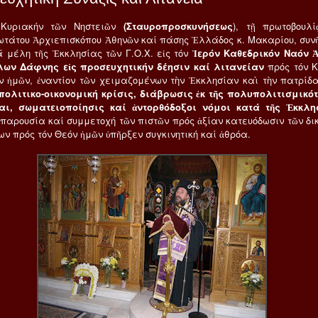
 Κυριακήν τῶν Νηστειῶν
(Σταυροπροσκυνήσεως
), τῇ πρωτοβουλί
τάτου Ἀρχιεπισκόπου Ἀθηνῶν καί πάσης Ἑλλάδος κ. Μακαρίου, συν
ά μέλη τῆς Ἐκκλησίας τῶν Γ.Ο.Χ. εἰς τόν
Ἱερόν Καθεδρικόν Ναόν 
ων Δάφνης εἰς προσευχητικήν δέησιν καί λιτανείαν
πρός τόν Κ
ν ἡμῶν, ἐναντίον τῶν χειμαζομένων τὴν Ἐκκλησίαν καὶ τὴν πατρίδ
(πολιτικο-οικονομική κρίσις, διάβρωσις ἐκ τῆς πολυπολιτισμικότ
αι, σωματειοποίησις καί ἀντορθόδοξοι νόμοι κατά τῆς Ἐκκλη
παρουσία καί συμμετοχή τῶν πιστῶν πρός ἀξίαν κατευόδωσιν τῶν δι
ων πρός τόν Θεόν ἡμῶν ὑπῆρξεν συγκινητική καί ἀθρόα.