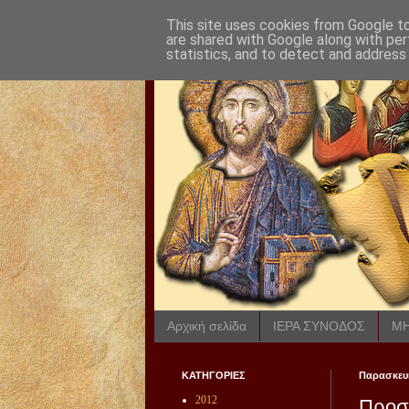
This site uses cookies from Google to 
are shared with Google along with per
statistics, and to detect and address
Αρχική σελίδα
ΙΕΡΑ ΣΥΝΟΔΟΣ
ΜΗ
ΚΑΤΗΓΟΡΙΕΣ
Παρασκευή
2012
Προσε