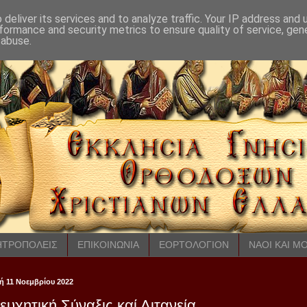
deliver its services and to analyze traffic. Your IP address and
formance and security metrics to ensure quality of service, ge
 abuse.
ΤΡΟΠΟΛΕΙΣ
ΕΠΙΚΟΙΝΩΝΙΑ
ΕΟΡΤΟΛΟΓΙΟΝ
ΝΑΟΙ ΚΑΙ Μ
 11 Νοεμβρίου 2022
υχητική Σύναξις καί Λιτανεία