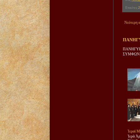
Ετικέτες
2
Νεότερη 
ΠΑΝΗΓΥ
ΠΑΝΗΓΥΡ
ΣΥΜΦΩΝΑ
Ἱεραὶ Μ
Ἱερὰ Ἀρ