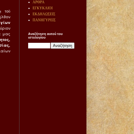
ΑΡΘΡΑ
ΕΓΚΥΚΛΙΟΙ
ᾳ τοῦ
ΕΚΔΗΛΩΣΕΙΣ
ῆλθον
ΠΑΝΗΓΥΡΕΙΣ
Ἁγίων
ύριον
α μας
Αναζήτηση αυτού του
ιστολογίου
ητος,
σίας,
καίων