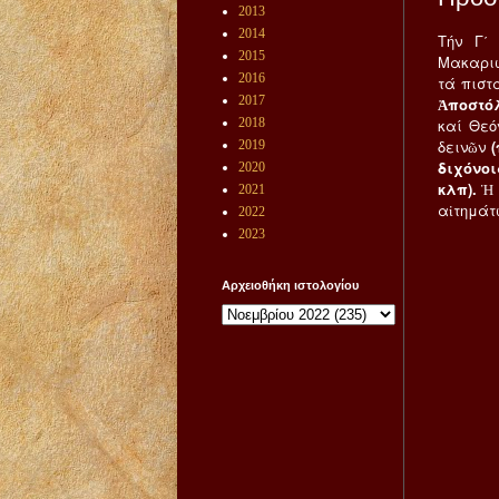
2013
2014
Τήν Γ΄
2015
Μακαριω
2016
τά πιστ
2017
Ἀποστόλ
2018
καί Θεό
δεινῶν
2019
διχόνοι
2020
κλπ).
Ἡ 
2021
αἰτημάτ
2022
2023
Αρχειοθήκη ιστολογίου