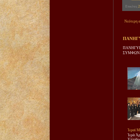
Ετικέτες
2
Νεότερη 
ΠΑΝΗΓΥ
ΠΑΝΗΓΥΡ
ΣΥΜΦΩΝΑ
Ἱεραὶ Μ
Ἱερὰ Ἀρ
Ἑλλάδος