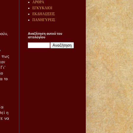
ΑΡΘΡΑ
ΕΓΚΥΚΛΙΟΙ
ΕΚΔΗΛΩΣΕΙΣ
ΠΑΝΗΓΥΡΕΙΣ
ούν,
Αναζήτηση αυτού του
ιστολογίου
ν
α πως
και
 Γι’
ιο
α το
ία
θεί η
τε να