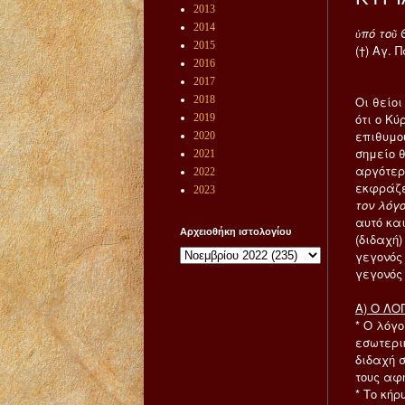
2013
2014
ὑπό τοῦ
2015
(†) Αγ. 
2016
2017
2018
Οι θείο
ότι ο Κ
2019
επιθυμο
2020
σημείο 
2021
αργότερ
2022
εκφράζε
2023
τον λόγ
αυτό και
Αρχειοθήκη ιστολογίου
(διδαχή)
γεγονός
γεγονός
Α) Ο ΛΟ
*
Ο λόγο
εσωτερικ
διδαχή 
τους αφ
*
Το κήρ