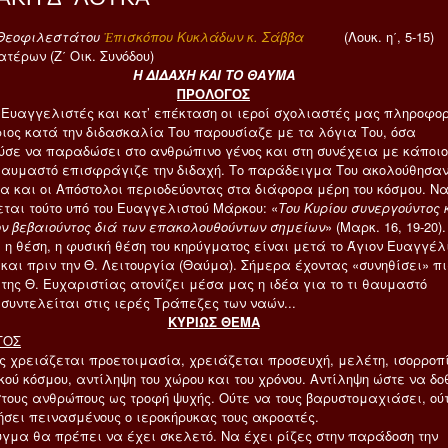
 Θεοφιλεστάτου
Ἐπισκόπου Κυκλάδων κ. Σάββα
(Λουκ. η΄, 5-15)
Πατέρων (Ζ΄ Οικ. Συνόδου)
Η ΔΙΔΑΧΗ ΚΑΙ ΤΟ ΘΑΥΜΑ
ΠΡΟΛΟΓΟΣ
ι Ευαγγελιστές και κατ’ επέκταση οι ιεροί σχολιαστές μας πληροφορ
ύριος κατά την διδασκαλία Του παρουσίαζε με τα λόγια Του, όσα
ύσε να παραδώσει στο ανθρώπινο γένος και στη συνέχεια με κάποιο
θαυμαστό επισφράγιζε την διδαχή. Το παράδειγμα Του ακολούθησα
α και οι Απόστολοι περιοδεύοντας στα διάφορα μέρη του κόσμου. Ν
ται τούτο υπό του Ευαγγελιστού Μάρκου: «
Του Κυρίου συνεργούντος 
ον βεβαιούντος διά των επακολουθούντων σημείων
» (Μαρκ. 16, 19-20).
 η θέση, η φυσική θέση του κηρύγματος είναι μετά το Άγιον Ευαγγέλ
 και πριν την Θ. Λειτουργία (Θαύμα). Σήμερα έχοντας «συνηθίσει» πι
 της Θ. Ευχαριστίας ατονίζει μέσα μας η ιδέα για το τι θαυμαστό
 συντελείται στις ιερές Τράπεζες των ναών...
ΚΥΡΙΩΣ ΘΕΜΑ
ΓΟΣ
ς χρειάζεται προετοιμασία, χρειάζεται προσευχή, μελέτη, ισορροπ
ού κόσμου, αντίληψη του χώρου και του χρόνου. Αντίληψη ώστε να δο
στους ανθρώπους ως τροφή ψυχής. Ούτε να τους βαρυστομαχιάσει, ού
ήσει πεινασμένους ο ιεροκήρυκας τους ακροατές.
υγμα θα πρέπει να έχει σκελετό. Να έχει ρίζες στην παράδοση την