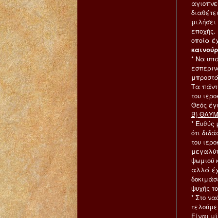
αγιοπνε
διαθέτε
μιλήσει
εποχής.
οποία έχ
καινούρ
*
Να υπά
εσπεριν
μπροστά 
Τα πάντ
του ιερο
Θεός έγ
Β) ΘΑΥ
* Ευθύς 
ότι διδά
του ιερ
μεγαλύτε
ψωμιού 
αλλά έχ
δοκιμάσ
ψυχής το
* Στο να
τελούμε
Είναι μ