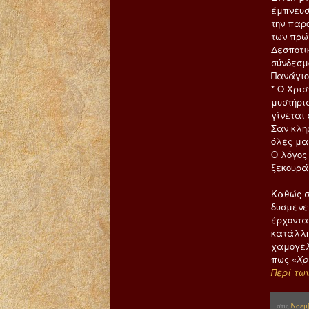
έμπνευσ
την παρ
των πρώ
Δεσποτι
σύνδεσμ
Πανάγιο
* Ο Χρισ
μυστήρι
γίνεται
Σαν κλη
όλες μα
Ο λόγος 
ξεκουρά
Καθώς σ
δυσμενε
έρχοντα
κατάλλη
χαμογελ
πως «
Χρ
Περί τω
στις
Νοεμβ