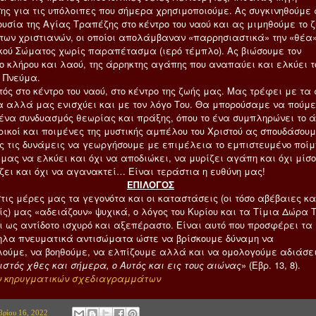
ης για τις υπόλοιπες που σήμερα χρησιμοποιούμε. Ας συγκινηθούμε
ουσία της Αγίας Τραπέζης στο κέντρο του ναού και ας μιμηθούμε το 
των χριστιανών, οι οποίοι απολάμβαναν «παρρησιαστικά» την «θέα»
κού Σώματος χωρίς παραπέτασμα (ιερό τέμπλο). Ας βιώσουμε τον
ο κλήρου και λαού, της άρρηκτης αγάπης που αναπαύει και ελκύει τ
 Πνεύμα.
τός στο κέντρο του ναού, στο κέντρο της ζωής μας. Μας τρέφει με τα
α αλλά μας ενισχύει και με τον λόγο Του. Θα μπορούσαμε να πούμε
 ένα συνδυασμός θεωρίας και πράξης, όπου το ένα συμπληρώνει το 
ρικοί και ποιμένες της μυστικής αμπέλου του Χριστού ας σπουδάσου
ς τις δυνάμεις να γεωργήσουμε με επιμέλεια το εμπιστευμένο ποίμ
μας να ελκύει και όχι να αποδιώκει, να μυρίζει αγάπη και όχι μίσο
ζει και όχι να αγανακτεί… Είναι τεράστια η ευθύνη μας!
ΕΠΙΛΟΓΟΣ
τις μέρες μας τα γεγονότα και οι καταστάσεις (οι τόσο αβέβαιες κα
ίς) μας «αδειάζουν» ψυχικά, ο λόγος του Κυρίου και τα Τίμια Δώρα 
ι ως αντίδοτο ισχυρό και αξεπέραστο. Είναι αυτό που προσφέρει τα
λα πνευματικά αντισώματα ώστε να βρίσκουμε δύναμη να
ούμε, να βοηθούμε, να ελπίζουμε αλλά και να ομολογούμε αδιάσε
ιστός χθες και σήμερα, ο Αυτός και εις τους αιώνας
» (Εβρ. 13, 8).
ν κηρυγματικών σχεδιαγραμμάτων
ρίου 16, 2022