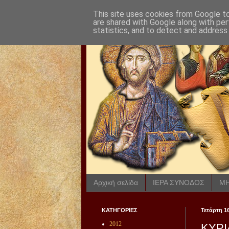
This site uses cookies from Google to 
are shared with Google along with per
statistics, and to detect and address
Αρχική σελίδα
ΙΕΡΑ ΣΥΝΟΔΟΣ
ΜΗ
ΚΑΤΗΓΟΡΙΕΣ
Τετάρτη 1
2012
ΚΥΡΙ