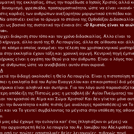
υματική της εκκλησίας, όπως την παρέδωσε ο Ιησούς Χριστός αλλά κ
ι δυναμισμό, φρεσκάδα, προσαρμοστικότητα, ώστε να είναι «ικανό»
 στις καρδιές των ανθρώπων ανεξαρτήτου μορφωτικού επιπέδου και
 Να αποπνέει εκείνο το άρωμα το σπάνιο της Ορθοδόξου Διδασκαλία
ει ως βασικό της συστατικό την έννοια ότι:
«Ο Χριστός είναι το αιώ
ιο».
ρχει διάκριση στον τόπο και τον χρόνο διδασκαλίας. Άλλο είναι το
ό κήρυγμα, άλλο αυτό της Θ. Λειτουργίας, άλλο σε αίθουσα και άλλ
σε κόσμο ο οποίος αναμένει την τέλεση του χριστοκεντρικού μυστηρί
α στην εκκλησία έχουν τάξη και χρονική αγωγή. Κεντρική πηγή έμπν
κήρυκος είναι η αγάπη του Θεού για τον άνθρωπο. Είναι ο λόγος που 
ινε άνθρωπος ώστε να αναβιβάσει αυτόν στον ουρανό.
ΜΑ
μετά την διδαχή ακολουθεί η Θεία Λειτουργία. Είναι η πιστοποίηση 
σκει η εκκλησία διά του Αγίου Ευαγγελίου και επικαιροποιεί διά μέ
οκήρυκα είναι αληθινά και σωτήρια. Για τον λόγο αυτό παρουσιάζετα
ρη απόδειξη της Πίστεώς μας: η μεταβολή (δι’ Αγίου Πνεύματος) του
και του κρασιού σε Αίμα και Σώμα Χριστού! Και δεν γίνεται μόνο αυ
ει την δυνατότητα ο κάθε πιστός (με ανάλογες προϋποθέσεις) να Το
ει και να Το γευτεί συμβάλοντας τα μέγιστα στην υπόθεση της αθαν
υ.
ό μας εδώ έχουμε την ευλογία κατ’ έτος (πλησιάζουν οι μέρες) να
 την αρχαιοπρεπή θεία λειτουργία του Αγ. Ιακώβου του Αδελφοθέου.
ία από τις πρώτες αποστολικές θείες λειτουργίες, πιθανώς πηγή