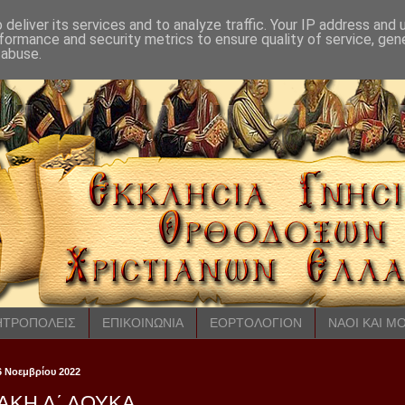
deliver its services and to analyze traffic. Your IP address and
formance and security metrics to ensure quality of service, ge
 abuse.
ΤΡΟΠΟΛΕΙΣ
ΕΠΙΚΟΙΝΩΝΙΑ
ΕΟΡΤΟΛΟΓΙΟΝ
ΝΑΟΙ ΚΑΙ Μ
6 Νοεμβρίου 2022
ΑΚΗ Δ΄ ΛΟΥΚΑ