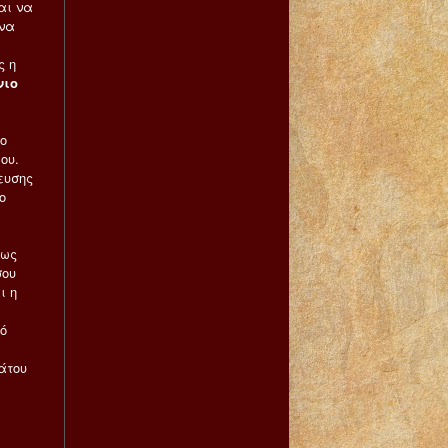
αι να
 να
ς η
νιο
ο
ου.
ευσης
ο
πως
σου
ι η
τό
άτου