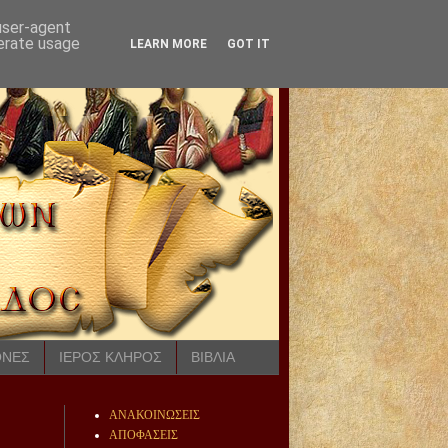
 user-agent
nerate usage
LEARN MORE
GOT IT
ΟΝΕΣ
ΙΕΡΟΣ ΚΛΗΡΟΣ
ΒΙΒΛΙΑ
ΑΝΑΚΟΙΝΩΣΕΙΣ
ΑΠΟΦΑΣΕΙΣ