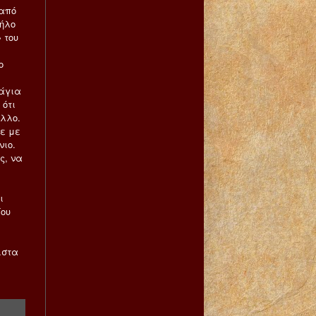
 από
ζήλο
 του
ο
 άγια
 ότι
άλλο.
με με
νιο.
ς, να
ι
Του
ιστα