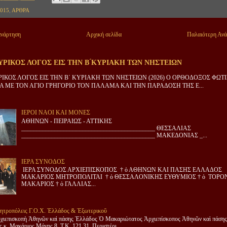
015
,
ΑΡΘΡΑ
ανάρτηση
Αρχική σελίδα
Παλαιότερη Αν
ΡΙΚΟΣ ΛΟΓΟΣ ΕΙΣ ΤΗΝ Β ́ΚΥΡΙΑΚΗ ΤΩΝ ΝΗΣΤΕΙΩΝ
ΙΚΟΣ ΛΟΓΟΣ ΕΙΣ ΤΗΝ Β΄ ΚΥΡΙΑΚΗ ΤΩΝ ΝΗΣΤΕΙΩΝ (2026) Ο ΟΡΘΟΔΟΞΟΣ ΦΩΤ
 ΜΕ ΤΟΝ ΑΓΙΟ ΓΡΗΓΟΡΙΟ ΤΟΝ ΠΑΛΑΜΑ ΚΑΙ ΤΗΝ ΠΑΡΑΔΟΣΗ ΤΗΣ Ε...
ΙΕΡΟΙ ΝΑΟΙ ΚΑΙ ΜΟΝΕΣ
ΑΘΗΝΩΝ - ΠΕΙΡΑΙΩΣ - ΑΤΤΙΚΗΣ
____________________________________________ ΘΕΣΣΑΛΙΑΣ
____________________________________________ ΜΑΚΕΔΟΝΙΑΣ _...
ΙΕΡΑ ΣΥΝΟΔΟΣ
ΙΕΡΑ ΣΥΝΟΔΟΣ ΑΡΧΙΕΠΙΣΚΟΠΟΣ † ὁ ΑΘΗΝΩΝ ΚΑΙ ΠΑΣΗΣ ΕΛΛΑΔΟΣ
ΜΑΚΑΡΙΟΣ ΜΗΤΡΟΠΟΛΙΤΑΙ † ὁ ΘΕΣΣΑΛΟΝΙΚΗΣ ΕΥΘΥΜΙΟΣ † ὁ ΤΟΡΟ
ΜΑΚΑΡΙΟΣ † ὁ ΓΑΛΛΙΑΣ...
ητροπόλεις Γ.Ο.Χ. Ἑλλάδος & Ἐξωτερικοῦ
χιεπισκοπὴ Ἀθηνῶν καὶ πάσης Ἑλλάδος Ὁ Μακαριώτατος Ἀρχιεπίσκοπος Ἀθηνῶν καὶ πάσης
 κ. Μακάριος Μάνης 8, Τ.Κ. 121 31 Περιστέρι...