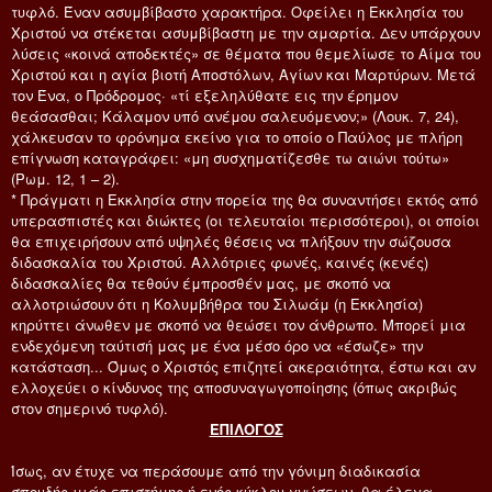
τυφλό. Έναν ασυμβίβαστο χαρακτήρα. Οφείλει η Εκκλησία του
Χριστού να στέκεται ασυμβίβαστη με την αμαρτία. Δεν υπάρχουν
λύσεις «κοινά αποδεκτές» σε θέματα που θεμελίωσε το Αίμα του
Χριστού και η αγία βιοτή Αποστόλων, Αγίων και Μαρτύρων. Μετά
τον Ένα, ο Πρόδρομος· «τί εξεληλύθατε εις την έρημον
θεάσασθαι; Κάλαμον υπό ανέμου σαλευόμενον;» (Λουκ. 7, 24),
χάλκευσαν το φρόνημα εκείνο για το οποίο ο Παύλος με πλήρη
επίγνωση καταγράφει: «μη συσχηματίζεσθε τω αιώνι τούτω»
(Ρωμ. 12, 1 – 2).
* Πράγματι η Εκκλησία στην πορεία της θα συναντήσει εκτός από
υπερασπιστές και διώκτες (οι τελευταίοι περισσότεροι), οι οποίοι
θα επιχειρήσουν από υψηλές θέσεις να πλήξουν την σώζουσα
διδασκαλία του Χριστού. Αλλότριες φωνές, καινές (κενές)
διδασκαλίες θα τεθούν έμπροσθέν μας, με σκοπό να
αλλοτριώσουν ότι η Κολυμβήθρα του Σιλωάμ (η Εκκλησία)
κηρύττει άνωθεν με σκοπό να θεώσει τον άνθρωπο. Μπορεί μια
ενδεχόμενη ταύτισή μας με ένα μέσο όρο να «έσωζε» την
κατάσταση... Όμως ο Χριστός επιζητεί ακεραιότητα, έστω και αν
ελλοχεύει ο κίνδυνος της αποσυναγωγοποίησης (όπως ακριβώς
στον σημερινό τυφλό).
ΕΠΙΛΟΓΟΣ
Ίσως, αν έτυχε να περάσουμε από την γόνιμη διαδικασία
σπουδής μιάς επιστήμης ή ενός κύκλου γνώσεων, θα έλεγα