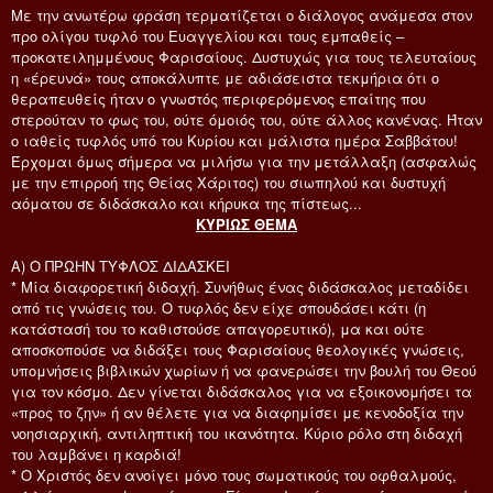
Με την ανωτέρω φράση τερματίζεται ο διάλογος ανάμεσα στον
προ ολίγου τυφλό του Ευαγγελίου και τους εμπαθείς –
προκατειλημμένους Φαρισαίους. Δυστυχώς για τους τελευταίους
η «έρευνά» τους αποκάλυπτε με αδιάσειστα τεκμήρια ότι ο
θεραπευθείς ήταν ο γνωστός περιφερόμενος επαίτης που
στερούταν το φως του, ούτε όμοιός του, ούτε άλλος κανένας. Ήταν
ο ιαθείς τυφλός υπό του Κυρίου και μάλιστα ημέρα Σαββάτου!
Έρχομαι όμως σήμερα να μιλήσω για την μετάλλαξη (ασφαλώς
με την επιρροή της Θείας Χάριτος) του σιωπηλού και δυστυχή
αόματου σε διδάσκαλο και κήρυκα της πίστεως...
ΚΥΡΙΩΣ ΘΕΜΑ
Α) Ο ΠΡΩΗΝ ΤΥΦΛΟΣ ΔΙΔΑΣΚΕΙ
* Μία διαφορετική διδαχή. Συνήθως ένας διδάσκαλος μεταδίδει
από τις γνώσεις του. Ο τυφλός δεν είχε σπουδάσει κάτι (η
κατάστασή του το καθιστούσε απαγορευτικό), μα και ούτε
αποσκοπούσε να διδάξει τους Φαρισαίους θεολογικές γνώσεις,
υπομνήσεις βιβλικών χωρίων ή να φανερώσει την βουλή του Θεού
για τον κόσμο. Δεν γίνεται διδάσκαλος για να εξοικονομήσει τα
«προς το ζην» ή αν θέλετε για να διαφημίσει με κενοδοξία την
νοησιαρχική, αντιληπτική του ικανότητα. Κύριο ρόλο στη διδαχή
του λαμβάνει η καρδιά!
* Ο Χριστός δεν ανοίγει μόνο τους σωματικούς του οφθαλμούς,