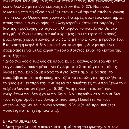
αλλά και τους ψυχικούς του. «Είπεν ο Ιησούς· και εώρακας αυτόν
και ο λαλών μετά σου εκείνος εστίν» (Ιω. 9, 37). Να ποιά
γνωστική επαφή εξασφαλίζει στον τυφλό την πιό σπάνια γνώση.
Την «θέα του Θεού», που χρόνια οι Πατέρες στα ιερά ασκητήρια,
στους τόπους αναχωρήσεως «λαχταρούν» έστω και ακροθιγώς
διά της προσευχής να τύχουν... Ο τυφλός το λαμβάνει σε μία
στιγμή, σ’ ένα φωτογραφικό καρέ (ας μου επιτραπεί ο όρος)
μιάς ζωής χωρίς εικόνες, μιάς ζωής με την Εικόνα μπροστά Του.
Έτσι αυτή η καρδιά δεν μπορεί να σιωπήσει, δεν μπορεί να
σταματήσει να μιλά αφού πλέον ο Χριστός είναι το κέντρο της
ύπαρξής του.
* Διδάσκαλος ο τυφλός σε όλους εμάς, καθώς φανερώνει την
ευγνωμοσύνη που πρέπει να έχουμε στο Χριστό για τις τόσες
δωρεές που ελάβαμε κατά το Άγιο Βάπτισμα. Διδάσκει το
ασυμβίβαστο με το ψεύδος, την αξία και ομολογία της αλήθειας,
το ήθος ενώ εισπράττει αντίθετα τις συνέπειες των πράξεών του:
«εξέβαλον αυτόν έξω» (Ιω. 9, 35). Αυτή είναι η τακτική των
ανθρώπων που δεν έχουν παιδεία. Να «πετούν» στα σκουπίδια
τους ισχυρισμούς των συνομιλητών τους. Προσέξτε να τους
«πετούν» όχι να τους ανακατασκευάζουν (αυτό προϋποθέτει
γνώσεις και επιχειρήματα...).
Β) ΑΣΥΜΒΙΒΑΣΤΟΣ
* Αυτή την πλευρά αποκαλύπτει η «θέαση του φωτός» για τον