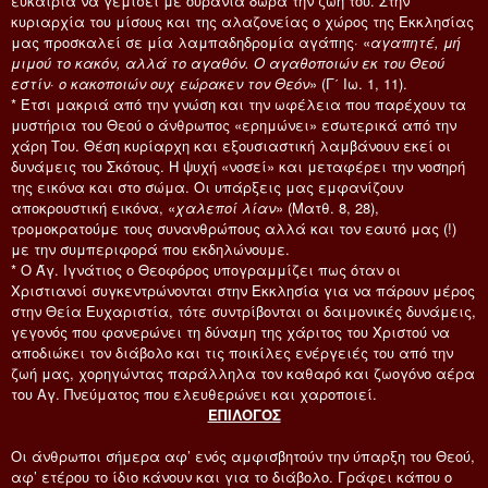
ευκαιρία να γεμίσει με ουράνια δώρα την ζωή του. Στην
κυριαρχία του μίσους και της αλαζονείας ο χώρος της Εκκλησίας
μας προσκαλεί σε μία λαμπαδηδρομία αγάπης· «
αγαπητέ, μή
μιμού το κακόν, αλλά το αγαθόν. Ο αγαθοποιών εκ του Θεού
εστίν· ο κακοποιών ουχ εώρακεν τον Θεόν
» (Γ΄ Ιω. 1, 11).
* Έτσι μακριά από την γνώση και την ωφέλεια που παρέχουν τα
μυστήρια του Θεού ο άνθρωπος «ερημώνει» εσωτερικά από την
χάρη Του. Θέση κυρίαρχη και εξουσιαστική λαμβάνουν εκεί οι
δυνάμεις του Σκότους. Η ψυχή «νοσεί» και μεταφέρει την νοσηρή
της εικόνα και στο σώμα. Οι υπάρξεις μας εμφανίζουν
αποκρουστική εικόνα, «
χαλεποί λίαν
» (Ματθ. 8, 28),
τρομοκρατούμε τους συνανθρώπους αλλά και τον εαυτό μας (!)
με την συμπεριφορά που εκδηλώνουμε.
* Ο Άγ. Ιγνάτιος ο Θεοφόρος υπογραμμίζει πως όταν οι
Χριστιανοί συγκεντρώνονται στην Εκκλησία για να πάρουν μέρος
στην Θεία Ευχαριστία, τότε συντρίβονται οι δαιμονικές δυνάμεις,
γεγονός που φανερώνει τη δύναμη της χάριτος του Χριστού να
αποδιώκει τον διάβολο και τις ποικίλες ενέργειές του από την
ζωή μας, χορηγώντας παράλληλα τον καθαρό και ζωογόνο αέρα
του Αγ. Πνεύματος που ελευθερώνει και χαροποιεί.
ΕΠΙΛΟΓΟΣ
Οι άνθρωποι σήμερα αφ’ ενός αμφισβητούν την ύπαρξη του Θεού,
αφ’ ετέρου το ίδιο κάνουν και για το διάβολο. Γράφει κάπου ο