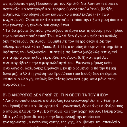
ως πρόσωπο προς Πρόσωπο με τον Χριστό. Να λοιπόν τι είναι ο
σατανάς: καταστροφή και τρόμος («
χαλεποί λίαν
»), βλάβη,
ασχήμια, που οδηγεί στον κοινωνικό αποκλεισμό («
εκ των
μνημείων
»). Ουσιαστικά καταστρέφει τόσο την εξωτερική όσο και
την εσωτερική εικόνα του ανθρώπου.
* Τα δαιμόνια λοιπόν, γνωρίζουν το έργο και τη δύναμη του Ιησού,
την ουράνια προέλευσή Του, αλλά δεν έχουν ωφέλεια καθώς
δεν πιστεύουν σε Αυτόν. Θυμηθείτε τον Πέτρο όταν είδε την
«
θαυμαστή αλιεία
» (Λουκ. 5, 1-11), ο οποίος διέκρινε τα σημάδια
θεότητος του Ναζωραίου, πίστεψε σε Αυτόν («
έξελθε απ’ εμού,
ότι ανήρ αμαρτωλός είμι, Κύριε
», Λουκ. 5, 8) και αμέσως
αντιπαράβαλε την αμαρτωλότητά του. Έκαναν μήπως κάτι
ανάλογο οι δαίμονες; Έφυγαν μεν (βιαζόμενοι από την θεϊκή
δύναμη), αλλά η γνώση του Προσώπου (του Ιησού) δεν επέφερε
κάποια αλλαγή, καθώς δεν πίστεψαν και έμειναν μόνο στην
παραδοχή...
Β) Ο ΑΝΘΡΩΠΟΣ ΔΕΝ ΓΝΩΡΙΖΕΙ ΤΗΝ ΘΕΟΤΗΤΑ ΤΟΥ ΙΗΣΟΥ
* Αυτό το οποίο έκανε ο διάβολος (να αναγνωρίσει την θεότητα
του Ιησού) έστω και θεωρητικά – γνωστικά, δεν κάνει ο άνθρωπος
ο οποίος έλαβε το Άγ. Βάπτισμα και την χάρη του Αγ. Πνεύματος.
Μία γνώση (αντίθετα με την δαιμονική) την οποία αν
ενστερνιστεί, ο κάτοικος αυτής της γης, λαμβάνει την σπουδαία