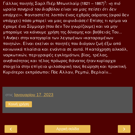
1
Γάλλος ποιητής Σαρλ Πιέρ Μπωντλαίρ (1821 – 1867)
: «
η πιό
ωραία πονηριά του διαβόλου είναι να μας πείσει ότι δεν
υπάρχει
». Φανταστείτε λοιπόν ένας εχθρός αόρατος (αφού δεν
υπάρχει) πόσο μπορεί να μας αιφνιδιάσει! Επίσης τι κρίμα να
έχουμε ένα Σύμμαχο (που δεν Τον γνωρίζουμε) και να μην
μπορούμε να κάνουμε χρήση της δύναμης και βοήθειάς Του...
1 Ανήκει στην κατηγορία των λεγομένων «καταραμένων
ποιητών». Είναι εκείνοι οι ποιητές που διάγουν ζωή έξω από
κοινωνικά πλαίσια και ενάντια σε αυτά. Η κατάχρηση αλκοόλ,
ναρκωτικών, περιγραφές εγκλημάτων, βίας, τρέλας,
ανηθικότητας και τέλος πρόωρος θάνατος ήταν κυρίαρχα
στοιχεία στην επίγεια φιλοσοφική τους θεώρηση και πρακτική.
Κυριότεροι εκπρόσωποι: Πόε Άλλαν, Ρεμπώ, Βερλαίν...
στις
Ιανουαρίου 17, 2023
Κοινή χρήση
‹
›
Αρχική σελίδα