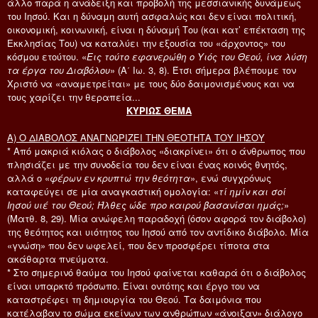
άλλο παρά η ανάδειξη και προβολή της μεσσιανικής δυνάμεως
του Ιησού. Και η δύναμη αυτή ασφαλώς και δεν είναι πολιτική,
οικονομική, κοινωνική, είναι η δύναμή Του (και κατ’ επέκταση της
Εκκλησίας Του) να καταλύει την εξουσία του «άρχοντος» του
κόσμου ετούτου. «
Εις τούτο εφανερώθη ο Υιός του Θεού, ίνα λύση
τα έργα του Διαβόλου
» (Α΄ Ιω. 3, 8). Έτσι σήμερα βλέπουμε τον
Χριστό να «αναμετρείται» με τους δύο δαιμονισμένους και να
τους χαρίζει την θεραπεία...
ΚΥΡΙΩΣ ΘΕΜΑ
Α) Ο ΔΙΑΒΟΛΟΣ ΑΝΑΓΝΩΡΙΖΕΙ ΤΗΝ ΘΕΟΤΗΤΑ ΤΟΥ ΙΗΣΟΥ
* Από μακριά κιόλας ο διάβολος «διακρίνει» ότι ο άνθρωπος που
πλησιάζει με την συνοδεία του δεν είναι ένας κοινός θνητός,
αλλά ο «
φέρων εν κρυπτώ την θεότητα
», ενώ συγχρόνως
καταφεύγει σε μία αναγκαστική ομολογία: «
τί ημίν και σοί
Ιησού υιέ του Θεού; Ήλθες ώδε προ καιρού βασανίσαι ημάς;
»
(Ματθ. 8, 29). Μία ανώφελη παραδοχή (όσον αφορά τον διάβολο)
της θεότητος και υιότητος του Ιησού από τον αντίδικο διάβολο. Μία
«γνώση» που δεν ωφελεί, που δεν προσφέρει τίποτα στα
ακάθαρτα πνεύματα.
* Στο σημερινό θαύμα του Ιησού φαίνεται καθαρά ότι ο διάβολος
είναι υπαρκτό πρόσωπο. Είναι οντότης και έργο του να
καταστρέφει τη δημιουργία του Θεού. Τα δαιμόνια που
κατέλαβαν το σώμα εκείνων των ανθρώπων «άνοιξαν» διάλογο