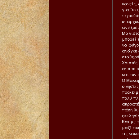
κανείς,
για “το 
περιούσι
υπάρχου
αντίξοες
Μάλιστα
μπορεί 
να φύγο
ανάγκη 
σταθερό
Χριστός 
από το σ
και τον 
Ο Μακαρ
κινήσει
προκειμ
πολύ πλ
ακροατές
πάση θυ
εκκλησί
Και με 
μαζί το
τις κακο