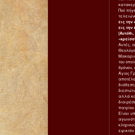
κατακερ
Πού πήγ
τελειών
εις την
εις την
(Αυτόθι, 
«κρείσσ
Αυτές, α
Θεολόγο
Μακαριώ
του οποί
θρόνον,
Άγιος Γ
αποτέλε
διάθεση
διεστώτω
αλλά κα
διαιρέσ
πατρίου
Είναι υ
αγωνιστε
κληρικο
εφικτόν