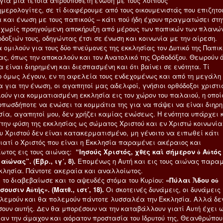
για μια τέτοια απροϋπόθετη ένωση με τους λοιπούς
μερολογίτες, σε τί διαφέρουμε από τους οικουμενιστάς που επιζητο
α και ένωση με τους παπικούς – κάτι πού ήδη έχουν πραγματώσει στη
 χωρίς προηγούμενη αποκήρυξη από μέρους των παπικών των πλανών
δοξιών τους, οδηγώντας έτσι σε ένωση και κοινωνία με την αίρεση.
 ομιλούν για τους δύο πνεύμονες της εκκλησίας τον Δυτικό της Παπικ
ας, όπως την αποκαλούν και τον Ανατολικό της Ορθοδόξου. Θεωρούν ό
 είναι διηρημένη και διεσπασμένη και ότι βαίνει σε ενότητα. Τί
ο όμως λέγουν, εν τη αφελεία τους ενδεχομένως και από τη μεγάλη 
 για την ένωση, οι αγαπητοί μας αδελφοί, γνήσιοι ορθόδοξοι χριστι
λούν για κομματιασμένη εκκλησία εις τον χώρον του παλαιού, η οπο
οπωσδήποτε να ενώσει τα κομμάτια της για να πάψει να είναι διηρη
σία, αγαπητοί μου, δεν χρήζει καμίας ενώσεως. Η ενότητα υπάρχει 
στην φύση της εκκλησίας ως σώματος Χριστού και εν Χριστώ κοινωνία
υ Χριστού δεν είναι κατακερματισμένο, μη γένοιτο να ειπωθεί κάτι
γιατί ο Χριστός που είναι η Εκκλησία παραμένει ακέραιος και
ωτος εις τους αιώνας:
“Ιησούς Χριστός, χθες καὶ σήμερον ὁ Αὐτός
 αἰώνας”. (Εβρ., ιγ΄, 8).
Επομένως η Αυτή και εις τους αιώνας παρα
κκλησία. Πάντοτε ακεραία και αναλλοίωτος.
 το διαβεβαίωσε και το αψευδές στόμα του Κυρίου:
«Πύλαι Ἇδου οὐ
ουσιν Αὐτῆς». (Ματθ., ιστ΄, 18).
Οι σκοτεινές δυνάμεις, οι δυνάμεις 
ολεμούν και θα πολεμούν πάντοτε λυσσαλέα την Εκκλησία. Αλλά δε
σουν αυτής. Δεν θα μπορέσουν να την καταβάλλουν γιατί Αυτή έχει 
αν την άμαχον και αόρατον προστασία του Ιδρυτού της, Θεανθρώπου