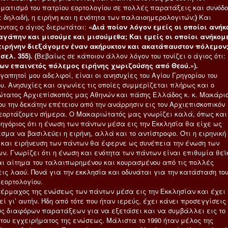
ματισμό του πατρίου εορτολογίου σε πολλές παρατάξεις και συνόδο
ε δηλαδή, η ειρήνη και η ενότητα των παλαιοημερολογιτών;
)
Και
οντας ο άγιος διερωτάται:
«Διά ποίον λόγον εμείς οι οποίοι ανήκ
 αγάπην και μισούμε και μισούμεθα; Και εμείς οι οποίοι ανήκομ
 ειρήνην διεξάγομεν έναν ακήρυκτον και ακατάπαυστον πόλεμον
σελ. 355). (
Βεβαίως σε κάποιον άλλον λόγον του τονίζει ο άγιος ότι:
ων επαινετός πόλεμος ειρήνης χωριζούσης από Θεού.»).
γαπητοί μου αδελφοί, είναι οι ανησυχίες του Αγίου Γρηγορίου του
υ. Ανησυχίες και αγωνίες τις οποίες συμμερίζεται πλήρως και ο
τατος Αρχιεπίσκοπός μας Αθηνών και πάσης Ελλάδος κ. κ. Μακάριο
ου την δεκάτην επέτειον από την ανάρρησιν εις τον Αρχιεπισκοπικόν
 εορτάζομεν σήμερα. Ο Μακαριώτατός μας γνωρίζει καλά, όπως και
ρηγόριος ότι η ένωση των πάντων μέσα εις την Εκκλησία θα είχε ως
σμα να βασιλεύει η ειρήνη, αλλά και το αντίστροφο. Ότι η ειρηνική
 και ειρήνευση των πάντων θα έφερνε ως συνέπεια την ένωση των
ν. Γνωρίζει ότι η ένωση και ενότητα των πάντων είναι επιθυμία θεϊ
ι αίτημα του ταλαιπωρημένου και κουρασμένου από τις πολλές
εις λαού. Πονά για την εκκλησία και οδυνάται για την κατάσταση το
 εορτολογίου.
πέρμαχος της ενώσεως των πάντων μέσα εις την Εκκλησίαν και έχει
ί γι’ αυτήν. Ήδη από τότε που ήταν ιερεύς, έχει κάνει προσεγγίσεις
ύς διαφόρων παρατάξεων για να εξετάσει και να συμβάλλει εις το
 του εγχειρήματος της ενώσεως. Μάλιστα το 1990 ήταν μέλος της