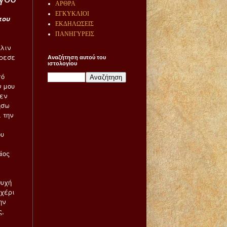
ΑΡΘΡΑ
ΕΓΚΥΚΛΙΟΙ
του
ΕΚΔΗΛΩΣΕΙΣ
ΠΑΝΗΓΥΡΕΙΣ
λιν
όρεσε
Αναζήτηση αυτού του
ιστολογίου
πό
ν μου
δεν
ήσω
 την
ου
άος
ψυχή
 χέρι
ην
ς,