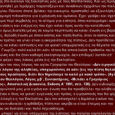
ής στο διάλογο της Εκκλησίας μας με τους Ματθαιϊκούς. Και ως Ιερ
ναντηθεί με Ιεράρχες παρατάξεων και συνοδικών σχημάτων του παλ
γίου. Πάντοτε όποτε βρίσκει την ευκαιρία, προσπαθεί να εξαντλήσει
αμικρή πιθανότητα για ειρήνευση και ομόνοια. Έχει γράψει και σχετ
μα περί συμβολής εις το αίτημα για ενότητα, όπου καταγράφει αρ
κινήσεις και ενέργειες που έχει κάνει προς αυτήν την κατεύθυνση.
αι όμως διατεθειμένος σε καμία περίπτωση να κάνει ένωση εις βάρο
, δηλαδή ένωση με όποιο κόστος και πάση θυσία, όταν το κόστος και
υ πρέπει να γίνει είναι η ακεραιότητα της πίστεως. Δεν προτίθεται
ς να κάνει εκπτώσεις και να φανεί υποχωρητικός εις τα θέματα τη
. Γνωρίζει πολύ καλά ότι κάτι τέτοιο θα αποτελούσε προδοσία του Ι
ώνος και θα ήταν καθαρή εκκλησιομαχία. Δεν επιθυμεί λοιπόν επ’
α φέρει τους λύκους μέσα εις την Εκκλησίαν.
ψιν του τους λόγους του αγίου Γρηγορίου του Θεολόγου:
«Δεν ειρηνε
υ λόγου της αληθείας, υποχωρούντες σε κάτι (εις την πίστη δηλα
ους πραότητος, διότι δεν θηρεύουμε το καλό με κακό τρόπο». (Αγ
ου Θεολόγου, Λόγος μβ΄, Συντακτήριος, «Μιλάει ο Γρηγόριος
ς», Αποστολική Διακονία, Έκδοση Α΄ 1991, σελ. 138).
Δεν ενδιαφέρ
αριώτατό μας μια ειρήνη και ένωση που θα προσβάλλει την αλήθεια
νου ο ίδιος να φανεί ευγενικός και πράος, ο ειρηνοποιός που θα φέ
αλλαγή εις την Εκκλησίαν. Δεν τον απασχολεί η δημόσια εικόνα του,
ν κινδυνεύει η ορθόδοξος πίστη και ακρίβεια είναι έτοιμος και την
του να θυσιάσει και πολύ περισσότερα.
 μπορεί να είναι υπέρμαχος της ενότητος του πατρίου εορτολογίου ό