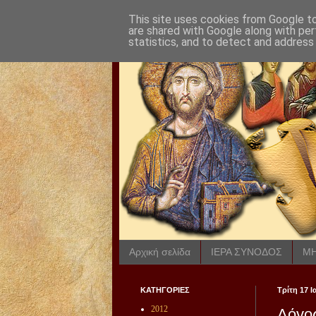
This site uses cookies from Google to 
are shared with Google along with per
statistics, and to detect and address
Αρχική σελίδα
ΙΕΡΑ ΣΥΝΟΔΟΣ
ΜΗ
ΚΑΤΗΓΟΡΙΕΣ
Τρίτη 17 
2012
Λόγος