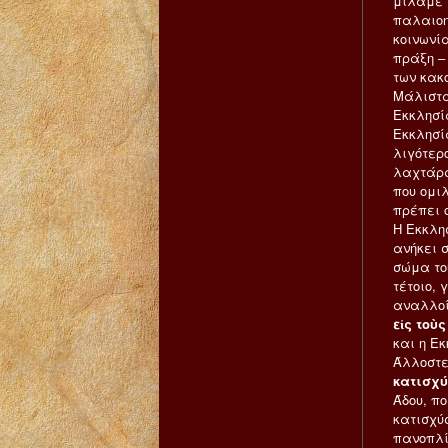
μιλάμε 
παλαιοη
κοινωνί
πράξη –
των κακο
Μάλιστα
Εκκλησί
Εκκλησία
λιγότερ
λαχτάρα
που ομι
πρέπει 
Η Εκκλη
ανήκει 
σώμα το
τέτοιο, 
αναλλοί
εἰς τοὺς
και η Ε
Άλλοστε
κατισχύσ
Άδου, π
κατισχύ
πανοπλί