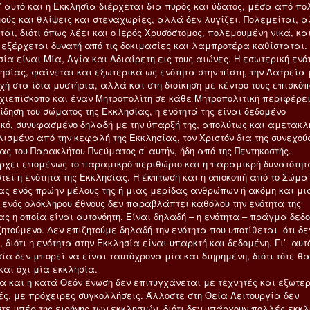
ι’ αυτό και η Εκκλησία διέρχεται δια πυρός και ύδατος, μέσα από π
ούς και θλίψεις και στεναχωρίες, αλλά δεν λυγίζει. Πολεμείται, 
ται, διότι όπως λέει και ο Ιερός Χρυσόστομος, πολεμουμένη νικά, κα
 εξέρχεται δυνατή από τις δοκιμασίες και λαμπροτέρα καθίσταται.
ία είναι Μία, Αγία και Αδιαίρετη εις τους αιώνες. Η εσωτερική ενό
ησίας, φαίνεται και εξωτερικά ως ενότητα στην πίστη, την Λατρεία 
ή στα ίδια μυστήρια, αλλά και στη διοίκηση με κέντρο τους επισκόπ
χιεπίσκοπο και έναν Μητροπολίτη σε κάθε Μητροπολιτική περιφέρε
ίδηση του σώματος της Εκκλησίας, η ενότητά της είναι δεδομένο
ικό, συνυφασμένο δηλαδή με την ύπαρξή της, απολύτως και αμετακλ
ισμένο από την κεφαλή της Εκκλησίας, τον Χριστόν δια της συνεχού
ας του Παρακλήτου Πνεύματος σ’ αυτήν, ήδη από της Πεντηκοστής.
ρχει επομένως το παραμικρό περιθώριο και η παραμικρή δυνατότητ
τεί η ενότητα της Εκκλησίας. Η έκπτωση και η αποκοπή από το Σώμα
ας ενός πρώην μέλους της ή μιας μερίδας ανθρώπων ή ακόμη και μι
 ενός ολόκληρου έθνους δεν παραβλάπτει καθόλου την ενότητα της
ας η οποία είναι αυτονόητη. Είναι δηλαδή – η ενότητα – πράγμα δεδ
ζητούμενο. Δεν επιζητούμε δηλαδή την ενότητα που υποτίθεται ότι δε
 διότι η ενότητα στην Εκκλησία είναι υπαρκτή και δεδομένη. Γι’ αυτ
ία δεν μπορεί να είναι ταυτόχρονα μία και διηρημένη, διότι τότε θ
και όχι μία εκκλησία.
τα και η κατά Θεόν ένωση δεν επιτυγχάνεται με τεχνητές και εξωτε
ς, με πρόχειρες συγκολλήσεις. Άλλοστε στη Θεία Λειτουργία δεν
τε υπέρ της ειρήνης των εκκλησιών, διότι δεν υπάρχουν πολλές εκκλ