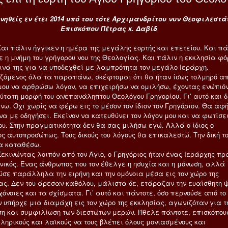
ηθείς εν έτει 2014 υπό του τότε Αρχιμανδρίτου νυν Θεοφιλεστά
Επισκόπου Πέτρας κ. Δαβίδ
ιν ήγγικεν η ημέρα της μεγάλης εορτής και επετείου. Και πά
ε η μνήμη του γρήγορου νου της Θεολογίας. Και πάλιν η εκκλησία φ
τινά της για να υποδεχθεί με λαμπρότητα τον μεγάλο Ιεράρχη.
ζόμενος όλα τα παραπάνω, σκέφτομαι ότι θα ήταν ίσως τολμηρό α
μου να αρθρώσω λόγον, να επιχειρήσω να ομιλήσω, έχοντας ενώπιό
κύτατη μορφή του ανεπανάληπτου Θεολόγου Γρηγορίου. Γι’ αυτό και 
νω. Όχι χωρίς να φέρω εις το μέσον τον ίδιον τον Γρηγόριον. Θα αφ
να με οδηγήσει. Εκείνον να κατευθύνει τον λόγον μου και να φωτίσει
ου. Στην πραγματικότητα δεν θα σας μιλήσω εγώ. Αλλά ο ίδιος ο
ος αυτοπροσώπως. Τους δικούς του λόγους θα επικαλεστώ. Την δική τ
α καταθέσω.
τας λοιπόν από τον Άγιο, ο Γρηγόριος ήταν ένας Ιεράρχης πρ
ηνικός. Ένας άνθρωπος που τον έθελγε η ησυχία και η μόνωση, αλλά
ύσε παράλληλα την ειρήνη και την ομόνοια μέσα εις τον χώρο της
ας. Δεν του άρεσαν καθόλου, μάλιστα δε, ετάραζαν την ευαίσθητη 
ιχόνοιες και τα σχίσματα. Γι’ αυτό και πάντοτε, όσο περνούσε από το
ν υπήρχε μια διαμάχη εις τον χώρο της εκκλησίας, αγωνιζόταν για τ
ση και συμφιλίωση των διεστώτων μερών. Ήθελε πάντοτε, επισκόπου
 κληρικούς και λαϊκούς να τους βλέπει όλους μονιασμένους και