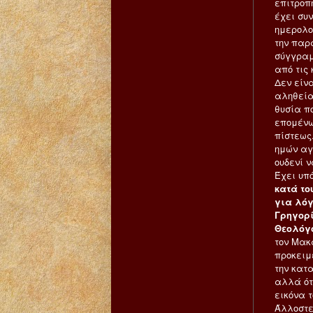
επιτροπ
έχει συ
ημερολο
την παρ
σύγγραμ
από τις 
Δεν είν
αληθείας
θυσία πο
επομένω
πίστεως
ημών αγ
ουδενί ν
Έχει υπό
κατά το
για λόγ
Γρηγορί
Θεολόγο
τον Μακ
προκειμέ
την κατ
αλλά ότα
εικόνα 
Άλλοστε