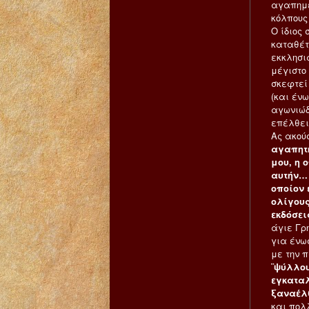
αγαπημέ
κόλπους
Ο ίδιος 
καταθέτ
εκκλησι
μέγιστο 
σκεφτεί
(και έν
αγωνιώδ
επέλθει 
Ας ακούσ
αγαπητή
μου, η 
αυτήν… 
οποίον 
ολίγους
εκδόσει
άγιε Γρη
για ένω
με την 
¨ψύλλου
εγκαταλ
ξαναέλθε
και πολ