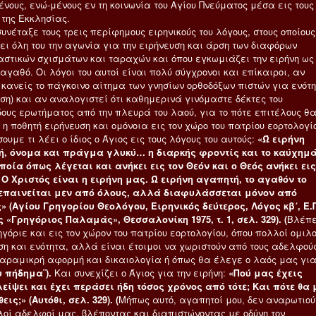
νους, ενώ-μένους εν τη κοινωνία του Αγίου Πνεύματος μέσα εις τους
 της Εκκλησίας.
συνέταξε τους τρεις περίφημους ειρηνικούς του λόγους, στους οποίους
ει όλη του την αγωνία για την ειρήνευση και άρση των διαφόρων
αστικών σχισμάτων και ταραχών και όπου εγκωμιάζει την ειρήνη ως
αγαθό. Οι λόγοι του αυτοί είναι πολύ σύγχρονοι και επίκαιροι, αν
 κανείς το πάγκοινο αίτημα των γνησίων ορθοδόξων πιστών για ενότ
ωση) και αν αναλογιστεί ότι καθημερινά γινόμαστε δέκτες του
ους ερωτήματος από την πλευρά του λαού, για το πότε επιτέλους θ
η ποθητή ειρήνευση και ομόνοια εις τον χώρο του πατρίου εορτολογί
ουμε τι λέει ο ίδιος ο Άγιος εις τους λόγους του αυτούς:
«Ώ ειρήνη
, όνομα και πράγμα γλυκύ… η διαρκής φροντίς και το καύχημ
οποία όπως λέγεται και ανήκει εις τον Θεόν και ο Θεός ανήκει εις
Ο Χριστός είναι η ειρήνη μας. Ώ ειρήνη αγαπητή, το αγαθόν το
επαινείται μεν από όλους, αλλά διαφυλάσσεται μόνον από
» (Αγίου Γρηγορίου Θεολόγου, Ειρηνικός δεύτερος, Λόγος κβ΄, Ε.Π
ς «Γρηγόριος Παλαμάς», Θεσσαλονίκη 1975, τ. 1, σελ. 329). (
Βλέπ
γόριε και εις τον χώρον του πατρίου εορτολογίου, όπου πολλοί ομιλ
ση και ενότητα, αλλά είναι έτοιμοι να χωριστούν από τους αδελφούς
παραμικρή αφορμή και δικαιολογία ή όπως θα έλεγε ο λαός μας γι
 πήδημα¨).
Και συνεχίζει ο Άγιος για την ειρήνη:
«Πού μας έχεις
είψει και έχει περάσει ήδη τόσος χρόνος από τότε; Και πότε θα
ις;» (Αυτόθι, σελ. 329). (
Μήπως αυτό, αγαπητοί μου, δεν αναρωτιού
λοί αδελφοί μας, βλέποντας και διαπιστώνοντας με οδύνη τον