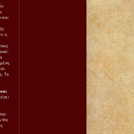
ύν
ν
 και
ής
τι η
τους
ανοί,
ία
μένη.
και
ς. Το
 και
μένει
του
ν θα
ως