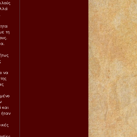
ολλούς
αλλά
ι
τητα
με τη
ους.
ια.
ήτως
ς
α να
 της
ας
ομένο
ν
ό και
α ήταν
ρικές
ησίες