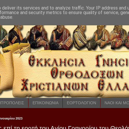
deliver its services and to analyze traffic. Your IP address and
formance and security metrics to ensure quality of service, ge
 abuse.
ΤΡΟΠΟΛΕΙΣ
ΕΠΙΚΟΙΝΩΝΙΑ
ΕΟΡΤΟΛΟΓΙΟΝ
ΝΑΟΙ ΚΑΙ Μ
Ιανουαρίου 2023
 επί τη εορτή του Αγίου Γρηγορίου του Θεολ