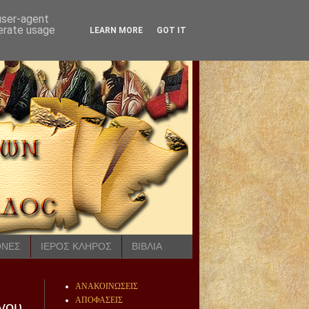
 user-agent
nerate usage
LEARN MORE
GOT IT
ΟΝΕΣ
ΙΕΡΟΣ ΚΛΗΡΟΣ
ΒΙΒΛΙΑ
ΑΝΑΚΟΙΝΩΣΕΙΣ
ΑΠΟΦΑΣΕΙΣ
όγου