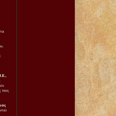
ητα
α
ου.
ά
.Ε.,
ε
ούν
 τους
α
 μας
νται