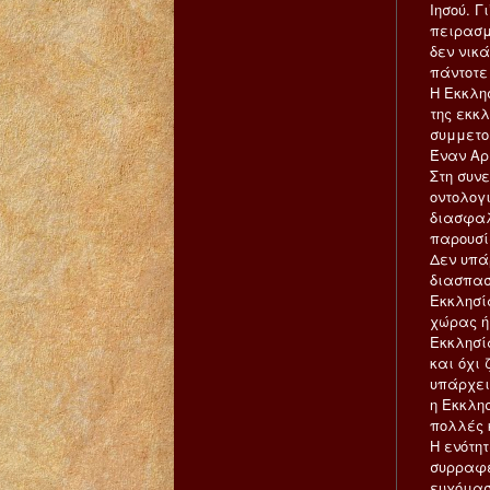
Ιησού. Γ
πειρασμ
δεν νικά
πάντοτε
Η Εκκλησ
της εκκλ
συμμετοχ
Έναν Αρ
Στη συνε
οντολογ
διασφαλ
παρουσί
Δεν υπά
διασπασ
Εκκλησί
χώρας ή
Εκκλησί
και όχι 
υπάρχει,
η Εκκλησ
πολλές 
Η ενότη
συρραφέ
ευχόμασ