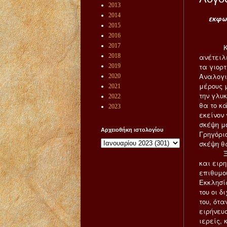
2013
2014
εκφων
2015
2016
2017
Και πάλ
2018
ανέτειλ
τα γιορ
2019
Αναλογι
2020
μέρους 
2021
την γλυ
2022
θα το κά
2023
εκείνον 
σκέψη μ
Αρχειοθήκη ιστολογίου
Γρηγόρι
σκέψη θ
Ξεκινών
και ειρ
επιθυμο
Εκκλησί
του οι δ
του, ότα
ειρήνευ
ιερείς,