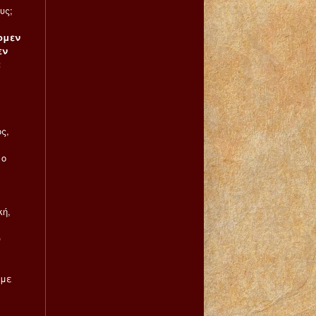
υς;
ομεν
εν
;
ς,
 ο
κή,
υ
 με