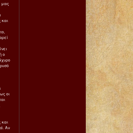
ς μας
α
ς και
τα,
ορεί
ίνει
ή ο
 άχυρο
χρυσό
ι
ως οι
ται
ς
ε
ς και
ά. Αν