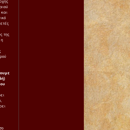
άρχης
αιού
 και
ικό
κετές
ς της
 η
ς
ερού
ύουμε
δή)
ίου
ει
,
ρει
σο