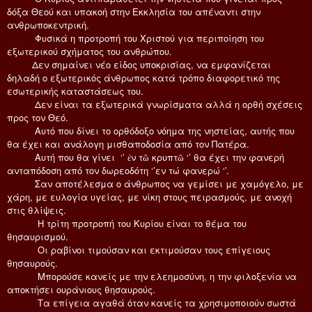
δόξα Θεού και υπακοή στην Εκκλησία του απέναντι στην
ανθρωποκεντρική.
Φυσικά η προτροπή του Χριστού για περιποίηση του
εξωτερικού σχήματος του ανθρώπου.
Δεν σημαίνει νέο είδος υποκρισίας, να εμφανίζεται
δηλαδή ο εξωτερικός άνθρωπος κατά τρόπο διαφορετικό της
εσωτερικής καταστάσεως του.
Δεν είναι τα εξωτερικά γνωρίσματα αλλά η ορθή σχέσεις
προς τον Θεό.
Αυτό που δίνει το ορθόδοξο νόημα της νηστείας, αυτής που
θα έχει και ανάλογη μισθαποδοσία από τον Πατέρα.
Αυτή που θα γίνει ‘’ ἐν τῶ κρυπτῶ ‘’ θα έχει την φανερή
ανταπόδοση από τον δωρεοδότη ‘’εν τώ φανερώ ‘’.
Σαν αποτέλεσμα ο άνθρωπος να γεμίσει με χαμόγελο, με
χάρη, με ευλογία υγείας, με νίκη στους πειρασμούς, με ανοχή
στις θλίψεις.
Η τρίτη προτροπή του Κυρίου είναι το θέμα του
θησαυρισμού.
Οι ραβίνοι τιμούσαν και εκτιμούσαν τους επίγειους
θησαυρούς.
Μπορούσε κανείς με την ελεημοσύνη, η την φιλοξενία να
αποκτήσει ουράνιους θησαυρούς.
Τα επίγεια αγαθά όταν κανείς τα χρησιμοποιούν σωστά