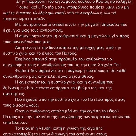
Στην παραβολή του αγνώμονος δούλου ο Κύριος καταλήγει:
‘’ οὕτω καί ὁ Πατήρ μου ὁ ἐπουράνιος ποιήσει ὑμῖν, ἐάν μή
ἀφῆτε ἕκαστος τῶ ἀδελφῶ αὐτοῦ ἀπό τῶν καρδιῶν ἡμῶν τά
παραπτώματα αὐτῶν ‘.
Με τον τρόπο αυτό αποδεικνύει την μεγάλη σημασία που
έχει για μας τους ανθρώπους.
Η συγχωρητικότητα, η ανθρωπιά και η μεγαλοψυχία προς
τους συνανθρώπους μας.
Αυτή ανοίγει την δυνατότητα της μετοχής μας από την
ευσπλαχνία και το έλεος του Πατρός.
Εκείνος απαντά στην προθυμία του ανθρώπου να
συγχωρήσει τους συνανθρώπους του με την ευσπλαχνία Του.
Φυσικά δεν σημαίνει ότι η συγνώμη που δίνουμε σε κάθε
συνάνθρωπο μας αποτελεί έργο αξιομισθίας.
Η ανεκτικότητα, η ευσπλαχνία και η συγνώμη που
δείχνουμε είναι πάντα απόρροια του βιώματος και της
εμπειρίας.
Που έχουμε από την ευσπλαχνία του Πατέρα προς εμάς
τους αμαρτωλούς.
Όταν ο άνθρωπος απολαμβάνει την αγάπη του Θεού
Πατρός και την ευλογία της συγχώρησης των παραπτωμάτων του
από Εκείνον.
Τότε αυτή η γεύση, αυτή η γνώση της αγάπης
αντικατοπτρίζεται στην διαγωγή του απέναντι στους