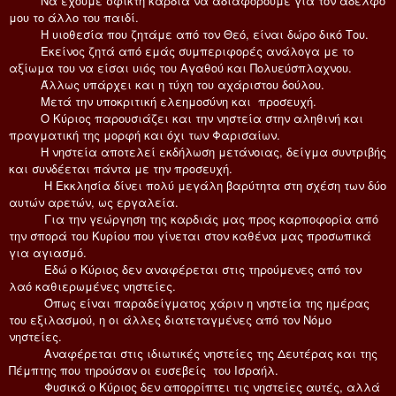
Να έχουμε σφικτή καρδιά να αδιαφορούμε για τον αδελφό
μου το άλλο του παιδί.
Η υιοθεσία που ζητάμε από τον Θεό, είναι δώρο δικό Του.
Εκείνος ζητά από εμάς συμπεριφορές ανάλογα με το
αξίωμα του να είσαι υιός του Αγαθού και Πολυεύσπλαχνου.
Άλλως υπάρχει και η τύχη του αχάριστου δούλου.
Μετά την υποκριτική ελεημοσύνη και προσευχή.
Ο Κύριος παρουσιάζει και την νηστεία στην αληθινή και
πραγματική της μορφή και όχι των Φαρισαίων.
Η νηστεία αποτελεί εκδήλωση μετάνοιας, δείγμα συντριβής
και συνδέεται πάντα με την προσευχή.
Η Εκκλησία δίνει πολύ μεγάλη βαρύτητα στη σχέση των δύο
αυτών αρετών, ως εργαλεία.
Για την γεώργηση της καρδιάς μας προς καρποφορία από
την σπορά του Κυρίου που γίνεται στον καθένα μας προσωπικά
για αγιασμό.
Εδώ ο Κύριος δεν αναφέρεται στις τηρούμενες από τον
λαό καθιερωμένες νηστείες.
Όπως είναι παραδείγματος χάριν η νηστεία της ημέρας
του εξιλασμού, η οι άλλες διατεταγμένες από τον Νόμο
νηστείες.
Αναφέρεται στις ιδιωτικές νηστείες της Δευτέρας και της
Πέμπτης που τηρούσαν οι ευσεβείς του Ισραήλ.
Φυσικά ο Κύριος δεν απορρίπτει τις νηστείες αυτές, αλλά