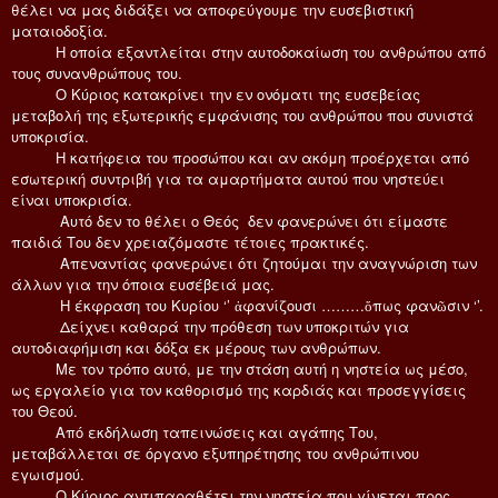
θέλει να μας διδάξει να αποφεύγουμε την ευσεβιστική
ματαιοδοξία.
Η οποία εξαντλείται στην αυτοδοκαίωση του ανθρώπου από
τους συνανθρώπους του.
Ο Κύριος κατακρίνει την εν ονόματι της ευσεβείας
μεταβολή της εξωτερικής εμφάνισης του ανθρώπου που συνιστά
υποκρισία.
Η κατήφεια του προσώπου και αν ακόμη προέρχεται από
εσωτερική συντριβή για τα αμαρτήματα αυτού που νηστεύει
είναι υποκρισία.
Αυτό δεν το θέλει ο Θεός δεν φανερώνει ότι είμαστε
παιδιά Του δεν χρειαζόμαστε τέτοιες πρακτικές.
Απεναντίας φανερώνει ότι ζητούμαι την αναγνώριση των
άλλων για την όποια ευσέβειά μας.
Η έκφραση του Κυρίου ‘’ ἀφανίζουσι ………ὅπως φανῶσιν ‘’.
Δείχνει καθαρά την πρόθεση των υποκριτών για
αυτοδιαφήμιση και δόξα εκ μέρους των ανθρώπων.
Με τον τρόπο αυτό, με την στάση αυτή η νηστεία ως μέσο,
ως εργαλείο για τον καθορισμό της καρδιάς και προσεγγίσεις
του Θεού.
Από εκδήλωση ταπεινώσεις και αγάπης Του,
μεταβάλλεται σε όργανο εξυπηρέτησης του ανθρώπινου
εγωισμού.
Ο Κύριος αντιπαραθέτει την νηστεία που γίνεται προς