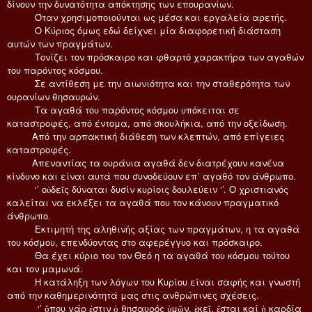
δίνουν την δυνατότητα απόκτησης των επουρανίων.
Όταν χρησιμοποιούνται ως μέσα και εργαλεία αρετής.
Ο Κύριος όμως εδώ δείχνει μία διαφορετική διάσταση
αυτών των πραγμάτων.
Τονίζει τον πρόσκαιρο και φθαρτό χαρακτήρα των αγαθών
του παρόντος κόσμου.
Σε αντίθεση με την αιωνιότητα και την σταθερότητα των
ουρανίων θησαυρών.
Τα αγαθά του παρόντος κόσμου υπόκειται σε
καταστροφές, από έντομα, από σκουλήκια, από την οξείδωση.
Από την αρπακτική διάθεση των κλεπτών, από επίγειες
καταστροφές.
Απεναντίας τα ουράνια αγαθά δεν διατρέχουν κανένα
κίνδυνο και είναι αυτά που συνοδεύουν επ΄ αγαθό τον άνθρωπο.
‘’ οὐδεῖς δύναται δυσίν κυρίοις δουλεύειν ‘’. Ο χριστιανός
καλείται να εκλέξει τα αγαθά που τον κάνουν πραγματικό
άνθρωπο.
Εκτιμητή της αληθινής αξίας των πραγμάτων, η τα αγαθά
του κόσμου, επενδύοντας στο αφερέγγυο και πρόσκαιρο.
Θα έχει κύριο του τον Θεό η τα αγαθά του κόσμου τούτου
και τον μαμωνά.
Η κατάληξη των λόγων του Κυρίου είναι σαφής και γνωστή
από την καθημερινότητά μας στις ανθρώπινες σχέσεις.
‘’ ὄπου γάρ ἐστιν ὁ θησαυρός ὑμῶν, ἐκεῖ, ἔσται καί ἡ καρδία