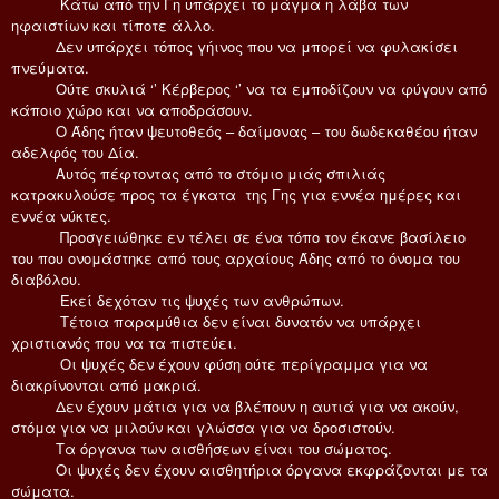
Κάτω από την Γη υπάρχει το μάγμα η λάβα των
ηφαιστίων και τίποτε άλλο.
Δεν υπάρχει τόπος γήινος που να μπορεί να φυλακίσει
πνεύματα.
Ούτε σκυλιά ‘’ Κέρβερος ‘’ να τα εμποδίζουν να φύγουν από
κάποιο χώρο και να αποδράσουν.
Ο Άδης ήταν ψευτοθεός – δαίμονας – του δωδεκαθέου ήταν
αδελφός του Δία.
Αυτός πέφτοντας από το στόμιο μιάς σπιλιάς
κατρακυλούσε προς τα έγκατα της Γης για εννέα ημέρες και
εννέα νύκτες.
Προσγειώθηκε εν τέλει σε ένα τόπο τον έκανε βασίλειο
του που ονομάστηκε από τους αρχαίους Άδης από το όνομα του
διαβόλου.
Εκεί δεχόταν τις ψυχές των ανθρώπων.
Τέτοια παραμύθια δεν είναι δυνατόν να υπάρχει
χριστιανός που να τα πιστεύει.
Οι ψυχές δεν έχουν φύση ούτε περίγραμμα για να
διακρίνονται από μακριά.
Δεν έχουν μάτια για να βλέπουν η αυτιά για να ακούν,
στόμα για να μιλούν και γλώσσα για να δροσιστούν.
Τα όργανα των αισθήσεων είναι του σώματος.
Οι ψυχές δεν έχουν αισθητήρια όργανα εκφράζονται με τα
σώματα.