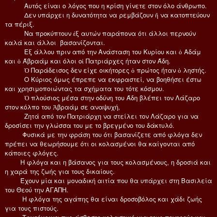
Αυτός είναι ο λόγος που η κρίση γίνετε στον όλο άνθρωπο.
Δεν υπάρχει η δυνατότητα να ρεμβάζουν ἤ να κατοπτεύουν
τα πέριξ.
Να προκύπτουν ἐξ αυτών παράπονα ότι άλλοι περνούν
καλά και άλλοι βασανίζονται.
Εξ άλλου πριν από την Ανάσταση του Κυρίου και ὁ Αδάμ
και ὁ Άβραάμ και όλοι οἱ Πατριάρχες ήταν στον Άδη.
Ὁ Παράδεισος δεν είχε οικήτορες ὁ πρώτος ήταν ὁ ληστής.
Ο Κύριος όμως έπρεπε να εκφραστεί, να βοηθήσει έστω
και χρησιμοποιώντας τα σχήματα του τότε κόσμου.
Ὁ πλούσιος μέσα στην οδύνη του Άδη βλέπει τον Λάζαρο
στον κόλπο του Ἀβραάμ σε αναψυχή,
Ζητά από τον Πατριάρχη να στείλει τον Λάζαρο για να
δροσίσει την γλώσσα του με το βρεγμένο του δάκτυλό.
Φυσικά με την φράση του ότι βασανίζετε από φλόγα δεν
πρέπει να θεωρήσουμε ότι οι κολασμένοι θα καίγονται από
κάποιες φλόγες.
Η φλόγα και η βάσανος για τους κολασμένους, η δροσιά και
η χαρά της ζωής για τους δικαίους.
Έχουν μία και μοναδική αιτία που θα υπάρχει στη Βασιλεία
του Θεού την ΑΓΑΠΗ.
Η φλόγα της αγάπης θα είναι δροσοβόλος και χάδι ζωής
για τους πιστούς.