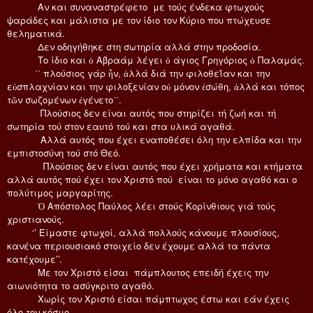
Αν και συναναστρέφετο με τούς ένδεκα φτωχούς
ψαράδες και μάλιστα με τον ίδιο τον Κύριο που πτώχευσε
θεληματικά.
Δεν οδηγήθηκε στη σωτηρία αλλά στην προδοσία.
Το ίδιο και ὁ Αβραάμ λέγει ὁ άγιος Γρηγόριος ὁ Παλαμάς.
΄΄ πλούσιος γάρ ἦν, ἀλλά διά την φιλοθεΐαν και την
εὐσπλαχνίαν και την φιλοξενίαν οὐ μόνον ἐσώθη, ἀλλά και τόπος
τῶν σωζομένων ἐγένετο΄΄.
Πλούσιος δεν είναι αυτός που στηρίζει τή ζωή και τή
σωτηρία τού στον εαυτό τού και στα υλικά αγαθά.
Αλλά αυτός που έχει εναποθέσει όλη την ελπίδα και την
εμπιστοσύνη τού στό Θεό.
Πλούσιος δεν είναι αυτός που έχει χρήματα και κτήματα
αλλά αυτός πού έχει τον Χριστό πού είναι το μόνο αγαθό και ο
πολύτιμος μαργαρίτης.
Ὁ Απόστολος Παύλος λέει στούς Κορίνθιους γιά τούς
χριστιανούς.
‘’ Είμαστε φτωχοί, αλλά πολλούς κάνουμε πλουσίους,
κανένα περιουσιακό στοιχείο δεν έχουμε αλλά τα πάντα
κατέχουμε’’.
Με τον Χριστό είσαι πάμπλουτος επειδή έχεις την
αιωνιότητα το ασύγκριτο αγαθό.
Χωρίς τον Χριστό είσαι πάμπτωχος έστω και εάν έχεις
όλο τον κόσμο.