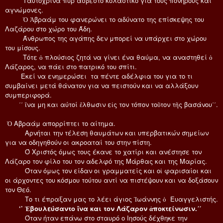
Ταυτόχρινα πυρ άσβεστο κολαστικό για τους πονηρούς και
αγνώμονες.
Ὁ Ἀβραάμ του φανερώνει το αδύνατο της επίσκεψης του
Λαζάρου στο χώρο του Άδη.
Άνθρωπος της αγάπης δεν μπορεί να υπάρχει στο χώρου
του μίσους.
Τότε ὁ πλούσιος ζητά να γίνει ένα θαύμα, να αναστηθεί ὁ
Λάζαρος, να πάει στο πατρικό του σπίτι.
Εκεί να ενημερώσει τα πέντε αδέλφια του για το τι
συμβαίνει μετά θάνατον για να πειστούν και να αλλάξουν
συμπεριφορά.
΄΄ ἵνα μη και αύτοί ἔλθωσιν εἰς τον τόπον τοῦτον τῆς βασάνου΄΄.
Ὁ Αβραάμ απορρίπτει το αίτημα.
Αρνήται την τέλεση θαυμάτων και υπερβατικών σημείων
για να οδηγηθούν οι ακροαταί του στην πίστη.
Ό Χριστός όμως τους έκανε το χατίρι και ανέστησε τον
Λάζαρο τον φίλο του τον αδελφό της Μάρθας και της Μαρίας.
Όταν όμως τον είδαν οι γραμματείς και οἱ φαρισαίοι και
οι άρχοντες του κόσμου τούτου αντί να πιστέψουν και να δοξάσουν
τον Θεό.
Το τι έπραξαν μας το λέει άγιος Ἰωάννης ὁ Ευαγγελιστής.
‘’ Ἐβουλεύσαντο ἵνα και τον Λάζαρον ἀποκτείνωσιν.΄΄
Όταν ήταν επάνω στο σταυρό ο Ιησούς δέχθηκε την