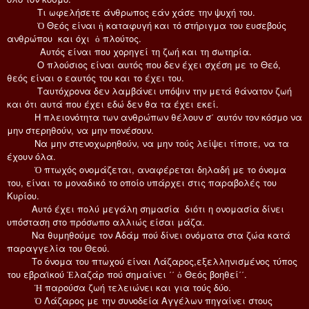
Τι ωφελήσετε άνθρωπος εάν χάσε την ψυχή του.
Ὁ Θεός είναι ἠ καταφυγή και τό στήριγμα του ευσεβούς
ανθρώπου και όχι ὁ πλούτος.
Αυτός είναι που χορηγεί τη ζωή και τη σωτηρία.
Ο πλούσιος είναι αυτός που δεν έχει σχέση με το Θεό,
θεός είναι ο εαυτός του και το έχει του.
Ταυτόχρονα δεν λαμβάνει υπόψιν την μετά θάνατον ζωή
και ότι αυτά που έχει εδώ δεν θα τα έχει εκεί.
Η πλειονότητα των ανθρώπων θέλουν σ΄ αυτόν τον κόσμο να
μην στερηθούν, να μην πονέσουν.
Να μην στενοχωρηθούν, να μην τούς λείψει τίποτε, να τα
έχουν όλα.
Ὁ πτωχός ονομάζεται, αναφέρεται δηλαδή με το όνομα
του, είναι το μοναδικό το οποίο υπάρχει στις παραβολές του
Κυρίου.
Αυτό έχει πολύ μεγάλη σημασία διότι η ονομασία δίνει
υπόσταση στο πρόσωπο αλλιώς είσαι μάζα.
Να θυμηθούμε τον Αδάμ πού δίνει ονόματα στα ζώα κατά
παραγγελία του Θεού.
Το όνομα του πτωχού είναι Λάζαρος,εξελληνισμένος τύπος
του εβραϊκού Ἐλαζάρ πού σημαίνει ΄΄ ὁ Θεός βοηθεί΄΄.
Ἡ παρούσα ζωή τελειώνει και για τούς δύο.
Ὁ Λάζαρος με την συνοδεία Αγγέλων πηγαίνει στους