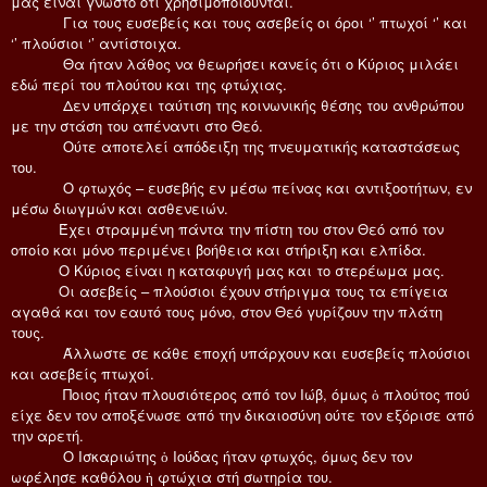
μας είναι γνωστό ότι χρησιμοποιούνται.
Για τους ευσεβείς και τους ασεβείς οι όροι ‘’ πτωχοί ‘’ και
‘’ πλούσιοι ‘’ αντίστοιχα.
Θα ήταν λάθος να θεωρήσει κανείς ότι ο Κύριος μιλάει
εδώ περί του πλούτου και της φτώχιας.
Δεν υπάρχει ταύτιση της κοινωνικής θέσης του ανθρώπου
με την στάση του απέναντι στο Θεό.
Ούτε αποτελεί απόδειξη της πνευματικής καταστάσεως
του.
Ο φτωχός – ευσεβής εν μέσω πείνας και αντιξοοτήτων, εν
μέσω διωγμών και ασθενειών.
Έχει στραμμένη πάντα την πίστη του στον Θεό από τον
οποίο και μόνο περιμένει βοήθεια και στήριξη και ελπίδα.
Ο Κύριος είναι η καταφυγή μας και το στερέωμα μας.
Οι ασεβείς – πλούσιοι έχουν στήριγμα τους τα επίγεια
αγαθά και τον εαυτό τους μόνο, στον Θεό γυρίζουν την πλάτη
τους.
Άλλωστε σε κάθε εποχή υπάρχουν και ευσεβείς πλούσιοι
και ασεβείς πτωχοί.
Ποιος ήταν πλουσιότερος από τον Ιώβ, όμως ὁ πλούτος πού
είχε δεν τον αποξένωσε από την δικαιοσύνη ούτε τον εξόρισε από
την αρετή.
Ο Ισκαριώτης ὁ Ιούδας ήταν φτωχός, όμως δεν τον
ωφέλησε καθόλου ἡ φτώχια στή σωτηρία του.