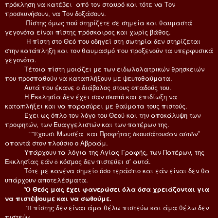
πρόκληση να κατέβει από τον σταυρό και τότε να Τον
προσκυνήσουν, να Τον δοξάσουν.
Πίστης όμως πού στηρίζετε σε σημεία και θαυμαστά
γεγονότα είναι πίστης πρόσκαιρος και χωρίς βάθος.
Η πίστη στο Θεό που οδηγεί στη σωτηρία δεν στηρίζεται
στην κατάπληξη και τον θαυμασμό που προξενούν τα υπερφυσικά
γεγονότα.
Τέτοια πίστη μοιάζει με των ειδωλολατρικών θρησκειών
που προσπαθούν να καταπλήξουν με ψευτοθαύματα.
Αυτά που έκανε ο διάβολος στους οπαδούς του.
Η Εκκλησία δεν έχει σαν σκοπό και επιδίωξη να
καταπλήξει και να παρασύρει με θαύματα τους πιστούς.
Έχει ως όπλο τον λόγο του Θεού και την αποκάλυψη των
προφητών, των Ευαγγελιστών και των πατέρων της.
΄΄Ἔχουσι Μωυσέα και Προφήτας ἀκουσάτουσαν αὐτῶν’’
απαντά στον πλούσιο ο Αβραάμ.
Υπάρχουν τα λόγια της Αγίας Γραφής, των Πατέρων, της
Εκκλησίας εάν ὁ κόσμος δεν πιστεύει σ’ αυτά.
Τότε με κανένα σημείο όσο τεράστιο και εάν είναι δεν θα
υπάρχουν αποτελέσματα.
Ὅ Θεός μας έχει φανερώσει όλα όσα χρειάζονται για
να πιστέψουμε και να σωθούμε.
Ἡ πίστης δεν είναι άμα θέλω πιστεύω και άμα θέλω δεν
πιστεύω.