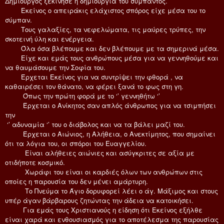
Δημιουργός ξεκίνησε η δημιουργία του σύμπαντος.
Εκείνος ο απειράκις ελάχιστος σπόρος είχε μέσα του το
σύμπαν.
Τους γαλαξίες, τα νεφελώματα, τις μαύρες τρύπες, την
σκοτεινή ύλη και ενέργεια.
Όλα όσα βλέπουμε και δεν βλέπουμε με τα σημερινά μέσα.
Είχε και εμάς τους ανθρώπους μέσα για να γεννηθούμε και
να θαυμάσουμε την Σοφία του.
Έρχεται Εκείνος για να συντρίψει την φθορά , να
καθαιρέσει τον θάνατο, να φέρει ξανά το φως στη γη.
Όπως την πρώτη φορά με το ‘’ γεννηθήτω ‘’
Έρχεται ο Ανίκητος σαν απλός άνθρωπος για να τσιμπήσει
την
‘’ αδυναμία ‘’ του ο διάβολος και να τα βάλει μαζί του.
Έρχεται ο Αιώνιος, η Αλήθεια, ο Ανεκτίμητος, που σημαίνει
ότι τα λόγια του, οι σπόροι του Ευαγγελίου.
Είναι αλήθειες αιώνιες και ασύγκριτες σε αξία με
οτιδήποτε κοσμικό.
Χωράφι του είναι οι καρδιές όλων των ανθρώπων στις
οποίες η παρουσία του δεν μένει αμάρτυρη.
Το Πνεύμα το Άγιο δορυφορεί λέει ο άγ. Μάξιμος και στους
υπέρ άγαν βάρβαρους ζητώντας την άδεια να κατοικήσει.
Για εμάς τους Χριστιανούς η είδηση ότι Εκείνος εξήλθε
είναι χαρά και ενθουσιασμός για το αποτέλεσμα της παρουσίας