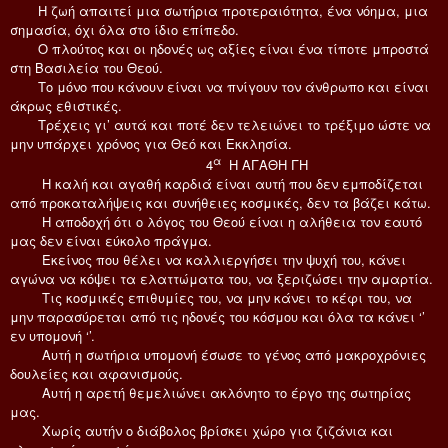
Η ζωή απαιτεί μια σωτήρια προτεραιότητα, ένα νόημα, μια
σημασία, όχι όλα στο ίδιο επίπεδο.
Ο πλούτος και οι ηδονές ως αξίες είναι ένα τίποτε μπροστά
στη Βασιλεία του Θεού.
Το μόνο που κάνουν είναι να πνίγουν τον άνθρωπο και είναι
άκρως εθιστικές.
Τρέχεις γι’ αυτά και ποτέ δεν τελειώνει το τρέξιμο ώστε να
μην υπάρχει χρόνος για Θεό και Εκκλησία.
α
4
Η ΑΓΑΘΗ ΓΗ
Η καλή και αγαθή καρδιά είναι αυτή που δεν εμποδίζεται
από προκαταλήψεις και συνήθειες κοσμικές, δεν τα βάζει κάτω.
Η αποδοχή ότι ο λόγος του Θεού είναι η αλήθεια τον εαυτό
μας δεν είναι εύκολο πράγμα.
Εκείνος που θέλει να καλλιεργήσει την ψυχή του, κάνει
αγώνα να κόψει τα ελαττώματα του, να ξεριζώσει την αμαρτία.
Τις κοσμικές επιθυμίες του, να μην κάνει το κέφι του, να
μην παρασύρεται από τις ηδονές του κόσμου και όλα τα κάνει ‘’
εν υπομονή ‘’.
Αυτή η σωτήρια υπομονή έσωσε το γένος από μακροχρόνιες
δουλείες και αφανισμούς.
Αυτή η αρετή θεμελιώνει ακλόνητο το έργο της σωτηρίας
μας.
Χωρίς αυτήν ο διάβολος βρίσκει χώρο για ζιζάνια και