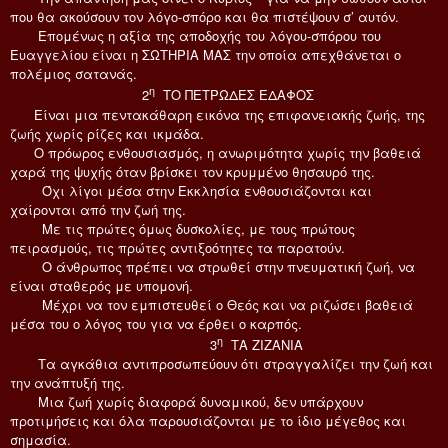
που θα ακούσουν τον λόγο-σπόρο και θα πιστέψουν σ’ αυτόν.
Επομένως η αξία της αποδοχής του λόγου-σπόρου του
Ευαγγελίου είναι η ΣΩΤΗΡΙΑ ΜΑΣ την οποία απεχθάνεται ο
πολέμιος σατανάς.
η
2
ΤΟ ΠΕΤΡΩΔΕΣ ΕΔΑΦΟΣ
Είναι μια πεντακάθαρη εικόνα της επιφανειακής ζωής, της
ζωής χωρίς ρίζες και ικμάδα.
Ο πρόωρος ενθουσιασμός, η ανωριμότητα χωρίς την βαθειά
χαρά της ψυχής όταν βρίσκει τον κρυμμένο θησαυρό της.
Όχι λίγοι μέσα στην Εκκλησία ενθουσιάζονται και
χαίρονται από την ζωή της.
Με τις πρώτες όμως δυσκολίες, με τους πρώτους
πειρασμούς, τις πρώτες αντιξοότητες τα παρατούν.
Ο άνθρωπος πρέπει να στρωθεί στην πνευματική ζωή, να
είναι σταθερός με υπομονή.
Μέχρι να τον εμπιστευθεί ο Θεός και να ριζώσει βαθειά
μέσα του ο λόγος του για να έρθει ο καρπός.
η
3
ΤΑ ΖΙΖΑΝΙΑ
Τα αγκάθια αντιπροσωπεύουν ότι στραγγαλίζει την ζωή και
την ανάπτυξή της.
Μια ζωή χωρίς διαφορά δυναμικού, δεν υπάρχουν
προτιμήσεις και όλα παρουσιάζονται με το ίδιο μέγεθος και
σημασία.