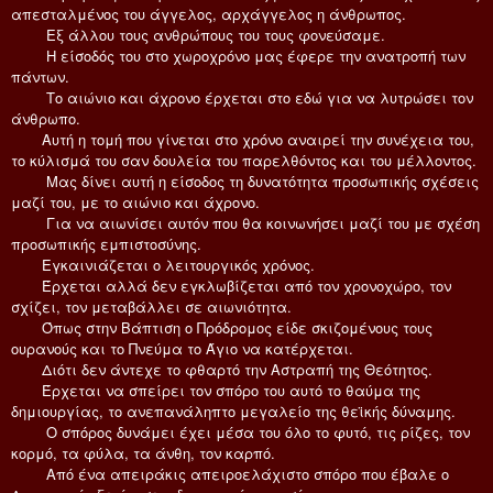
απεσταλμένος του άγγελος, αρχάγγελος η άνθρωπος.
Εξ άλλου τους ανθρώπους του τους φονεύσαμε.
Η είσοδός του στο χωροχρόνο μας έφερε την ανατροπή των
πάντων.
Το αιώνιο και άχρονο έρχεται στο εδώ για να λυτρώσει τον
άνθρωπο.
Αυτή η τομή που γίνεται στο χρόνο αναιρεί την συνέχεια του,
το κύλισμά του σαν δουλεία του παρελθόντος και του μέλλοντος.
Μας δίνει αυτή η είσοδος τη δυνατότητα προσωπικής σχέσεις
μαζί του, με το αιώνιο και άχρονο.
Για να αιωνίσει αυτόν που θα κοινωνήσει μαζί του με σχέση
προσωπικής εμπιστοσύνης.
Εγκαινιάζεται ο λειτουργικός χρόνος.
Έρχεται αλλά δεν εγκλωβίζεται από τον χρονοχώρο, τον
σχίζει, τον μεταβάλλει σε αιωνιότητα.
Όπως στην Βάπτιση ο Πρόδρομος είδε σκιζομένους τους
ουρανούς και το Πνεύμα το Άγιο να κατέρχεται.
Διότι δεν άντεχε το φθαρτό την Αστραπή της Θεότητος.
Έρχεται να σπείρει τον σπόρο του αυτό το θαύμα της
δημιουργίας, το ανεπανάληπτο μεγαλείο της θεϊκής δύναμης.
Ο σπόρος δυνάμει έχει μέσα του όλο το φυτό, τις ρίζες, τον
κορμό, τα φύλα, τα άνθη, τον καρπό.
Από ένα απειράκις απειροελάχιστο σπόρο που έβαλε ο