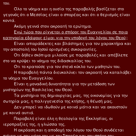
του.
Όλο το νόημα και η ουσία της παραβολής βασίζεται στο
γεγονός ότι ο Μεσσίας είναι ο σπορέας και ότι ο θερισμός είναι
κοντά.
Ακόμη γεννά στον ακροατή το ερώτημα.
Εγώ τώρα που ρίχνεται ο σπόρος του Ευαγγελίου σε ποια
κατηγορία εδάφους είμαι για την υποδοχή του λόγου του Θεού;;
Είναι απαράδεκτες και βλάστημες για τον χαρακτήρα και
την αποστολή του Ιησού ορισμένες συκοφαντίες.
Ότι δήθεν σκόπιμα μιλούσε με παραβολές και απέβλεπε
στο να κρύψει το νόημα της διδασκαλίας του.
Ότι το κρατούσε για τον στενό κύκλο των μαθητών του.
Η παραβολή πάντα διευκολύνει τον ακροατή να καταλάβει
το νόημα του Ευαγγελίου.
Είναι η μοναδική δυνατότητα για την μετάδοση των
μυστηρίων της Βασιλείας του Θεού.
Τα μυστήρια της δημιουργίας μας, της οικονομίας για την
σωτηρία μας, η παλιγγενεσία της κτήσης, η θέωσή μας.
Δεν μπορεί να ιδωθούν με κοινά μάτια και να ακουστούν
με κοινά αυτιά.
Παραβολή είναι όλη η θεολογία της Εκκλησίας, οι
ιεροπραξίες της, η γλώσσα της.
Η ακρόαση και η αποδοχή του λόγου του Θεού συνδέεται
πάντα με την χάρη του με τον Σπορέα και τον σπόρο του.